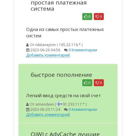
простая платежная
система
0
0
Одна из самых простых платежных
систем
От
nikitanejmin ( 165.22.116.* )
2023-06-26 04:58
0 Комментарии
Добавить комментарий
быстрое пополнение
0
0
Легкий ввод средств на свой счет
От
simendeev (
91.233.117.* )
2023-06-20 11:24
0 Комментарии
Добавить комментарий
QiWI c AdvCache лучшие