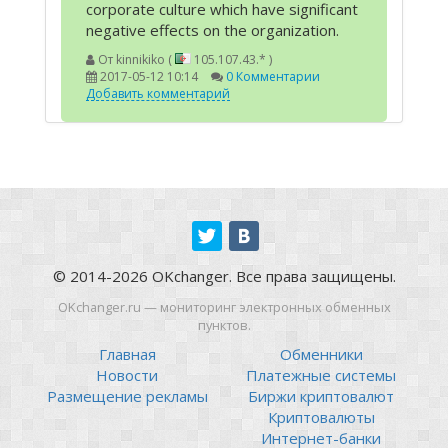
corporate culture which have significant
negative effects on the organization.
От
kinnikiko (
105.107.43.* )
2017-05-12 10:14
0 Комментарии
Добавить комментарий
© 2014-2026 OKchanger. Все права защищены.
OKchanger.ru — мониторинг электронных обменных
пунктов.
Главная
Обменники
Новости
Платежные системы
Размещение рекламы
Биржи криптовалют
Криптовалюты
Интернет-банки