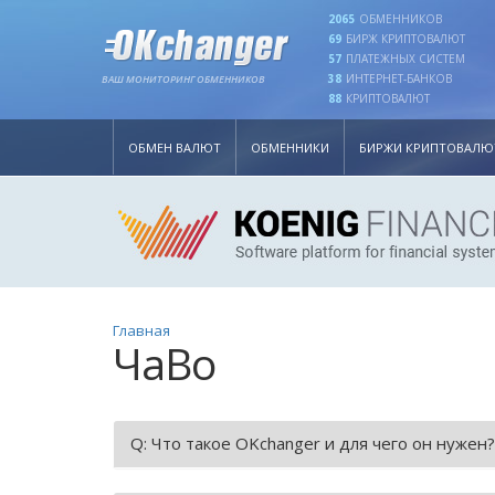
2065
ОБМЕННИКОВ
69
БИРЖ КРИПТОВАЛЮТ
57
ПЛАТЕЖНЫХ СИСТЕМ
38
ИНТЕРНЕТ-БАНКОВ
ВАШ МОНИТОРИНГ ОБМЕННИКОВ
88
КРИПТОВАЛЮТ
ОБМЕН ВАЛЮТ
ОБМЕННИКИ
БИРЖИ КРИПТОВАЛЮ
Главная
ЧаВо
Q: Что такое OKchanger и для чего он нужен?