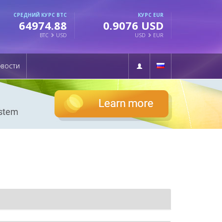
СРЕДНИЙ КУРС BTC
КУРС EUR
64974.88
0.9076 USD
BTC
USD
USD
EUR
ОВОСТИ