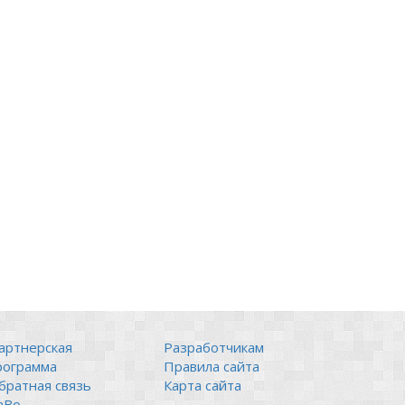
артнерская
Разработчикам
рограмма
Правила сайта
братная связь
Карта сайта
аВо