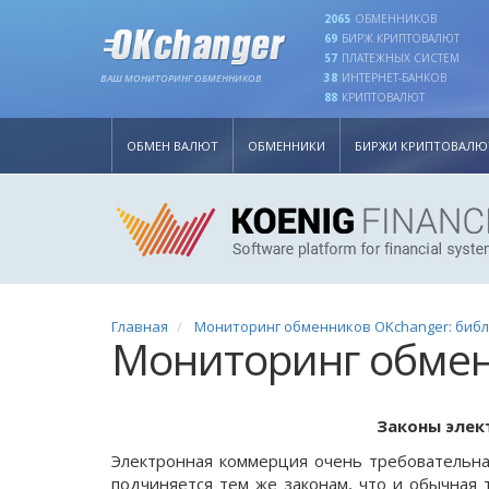
2065
ОБМЕННИКОВ
69
БИРЖ КРИПТОВАЛЮТ
57
ПЛАТЕЖНЫХ СИСТЕМ
38
ИНТЕРНЕТ-БАНКОВ
ВАШ МОНИТОРИНГ ОБМЕННИКОВ
88
КРИПТОВАЛЮТ
ОБМЕН ВАЛЮТ
ОБМЕННИКИ
БИРЖИ КРИПТОВАЛЮ
Главная
Мониторинг обменников OKchanger: биб
Мониторинг обме
Законы эле
Электронная коммерция очень требовательна
подчиняется тем же законам, что и обычная 