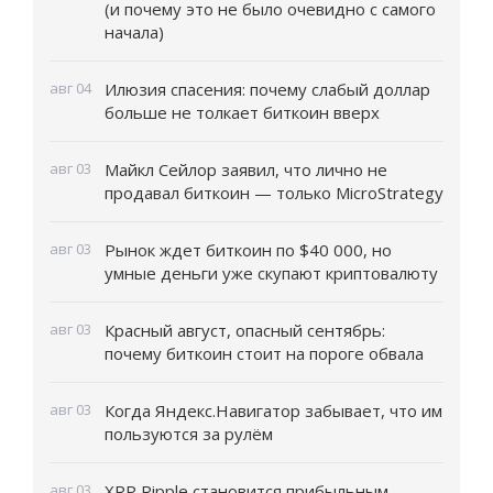
(и почему это не было очевидно с самого
начала)
авг 04
Илюзия спасения: почему слабый доллар
больше не толкает биткоин вверх
авг 03
Майкл Сейлор заявил, что лично не
продавал биткоин — только MicroStrategy
авг 03
Рынок ждет биткоин по $40 000, но
умные деньги уже скупают криптовалюту
авг 03
Красный август, опасный сентябрь:
почему биткоин стоит на пороге обвала
авг 03
Когда Яндекс.Навигатор забывает, что им
пользуются за рулём
авг 03
XRP Ripple становится прибыльным,