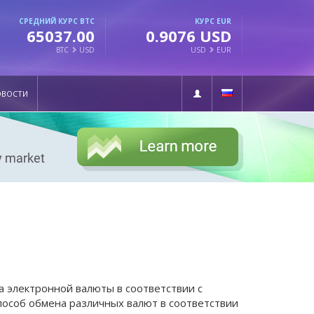
СРЕДНИЙ КУРС BTC
КУРС EUR
65037.00
0.9076 USD
BTC
USD
USD
EUR
ОВОСТИ
а электронной валюты в соответствии с
особ обмена различных валют в соответствии