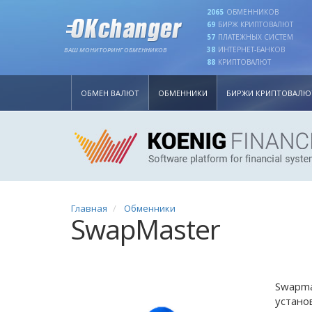
2065
ОБМЕННИКОВ
69
БИРЖ КРИПТОВАЛЮТ
57
ПЛАТЕЖНЫХ СИСТЕМ
38
ИНТЕРНЕТ-БАНКОВ
ВАШ МОНИТОРИНГ ОБМЕННИКОВ
88
КРИПТОВАЛЮТ
ОБМЕН ВАЛЮТ
ОБМЕННИКИ
БИРЖИ КРИПТОВАЛЮ
Главная
Обменники
SwapMaster
Swapma
устано