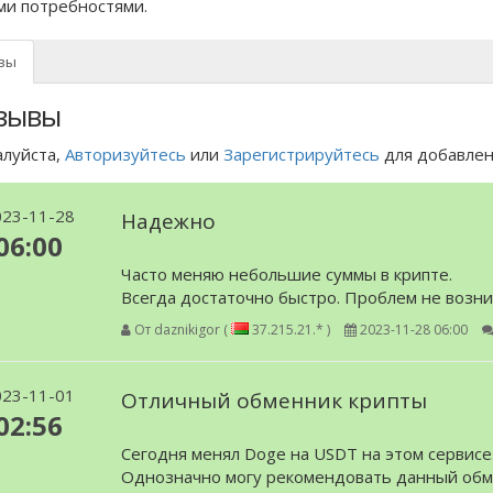
ми потребностями.
вы
зывы
луйста,
Авторизуйтесь
или
Зарегистрируйтесь
для добавлени
023-11-28
Надежно
06:00
Часто меняю небольшие суммы в крипте.
Всегда достаточно быстро. Проблем не возни
От
daznikigor (
37.215.21.* )
2023-11-28 06:00
023-11-01
Отличный обменник крипты
02:56
Сегодня менял Doge на USDT на этом сервисе.
Однозначно могу рекомендовать данный обм