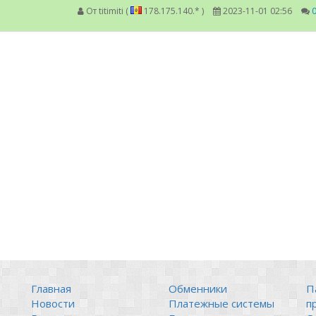
От
titimiti (
178.175.140.* )
2023-11-01 02:56
Главная
Обменники
П
Новости
Платежные системы
п