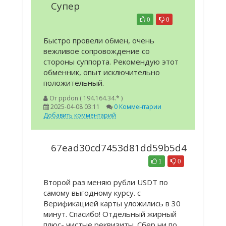
Супер
0
0
Быстро провели обмен, очень
вежливое сопровождение со
стороны суппорта. Рекомендую этот
обменник, опыт исключительно
положительный.
От
ppdon ( 194.164.34.* )
2025-04-08 03:11
0 Комментарии
Добавить комментарий
67ead30cd7453d81dd59b5d4
1
0
Второй раз меняю рубли USDT по
самому выгодному курсу. с
Верификацией карты уложились в 30
минут. Спасибо! Отдельный жирный
плюс- чистые реквизиты. Сбер ни по