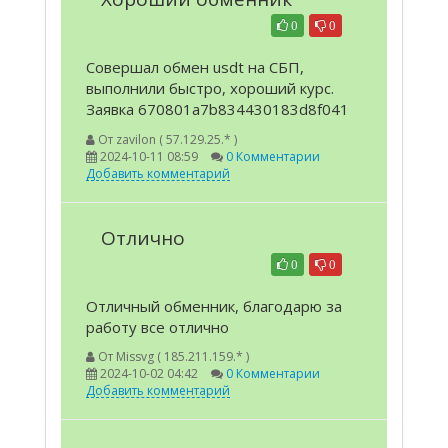
0
0
Совершал обмен usdt на СБП,
выполнили быстро, хороший курс.
Заявка 670801a7b834430183d8f041
От
zavilon ( 57.129.25.* )
2024-10-11 08:59
0 Комментарии
Добавить комментарий
Отлично
0
0
Отличный обменник, благодарю за
работу все отлично
От
Missvg ( 185.211.159.* )
2024-10-02 04:42
0 Комментарии
Добавить комментарий