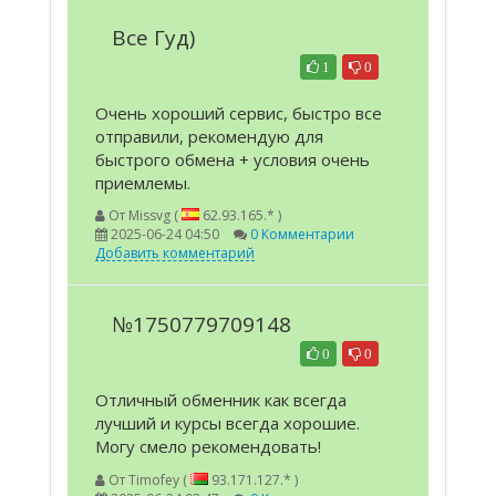
Все Гуд)
1
0
Очень хороший сервис, быстро все
отправили, рекомендую для
быстрого обмена + условия очень
приемлемы.
От
Missvg (
62.93.165.* )
2025-06-24 04:50
0 Комментарии
Добавить комментарий
№1750779709148
0
0
Отличный обменник как всегда
лучший и курсы всегда хорошие.
Могу смело рекомендовать!
От
Timofey (
93.171.127.* )