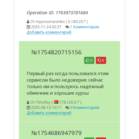
Operation ID: 1763973781684
От
mponomarenko ( 5.180.20.* )
2025-11-24 02:37
1 Комментарии
Добавить комментарий
№1754820715156
0
0
Первый раз когда пользовался этим
сервисом было недоверие сейчас
только им и пользуюсь надёжный
обменник и хорошие курсы
От
Timofey (
178.120.3.* )
2025-08-10 10:17
0 Комментарии
Добавить комментарий
№1754686947979