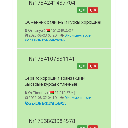
№1754241437704
0
0
Обменник отличный курсы хорошие!
От
Tanya (
151.249.250.* )
2025-08-03 05:20
0 Комментарии
Добавить комментарий
№1754107331141
0
0
Сервис хороший транзакции
быстрые курсы отличные
От
Timofey (
37.212.87.* )
2025-08-02 04:10
0 Комментарии
Добавить комментарий
№1753863084578