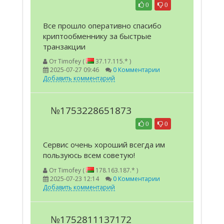
0
0
Все прошло оперативно спасибо
криптообменнику за быстрые
транзакции
От
Timofey (
37.17.115.* )
2025-07-27 09:46
0 Комментарии
Добавить комментарий
№1753228651873
0
0
Сервис очень хороший всегда им
пользуюсь всем советую!
От
Timofey (
178.163.187.* )
2025-07-23 12:14
0 Комментарии
Добавить комментарий
№1752811137172