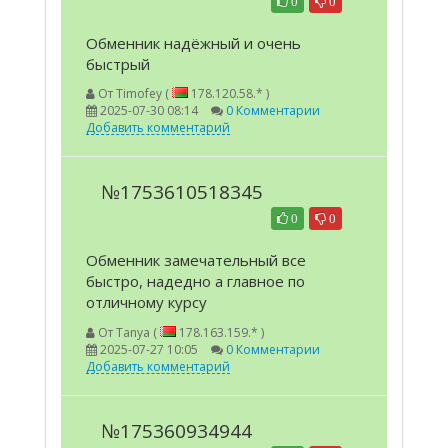
0
0
Обменник надёжный и очень
быстрый
От
Timofey (
178.120.58.* )
2025-07-30 08:14
0 Комментарии
Добавить комментарий
№1753610518345
0
0
Обменник замечательный все
быстро, надедно а главное по
отличному курсу
От
Tanya (
178.163.159.* )
2025-07-27 10:05
0 Комментарии
Добавить комментарий
№175360934944