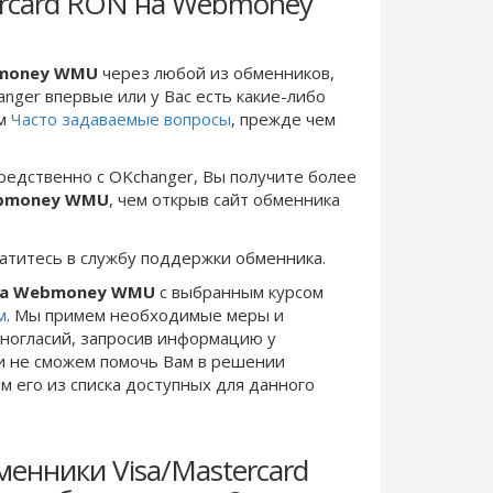
ercard RON на Webmoney
bmoney WMU
через любой из обменников,
anger впервые или у Вас есть какие-либо
ом
Часто задаваемые вопросы
, прежде чем
редственно c OKchanger, Вы получите более
ebmoney WMU
, чем открыв сайт обменника
ратитесь в службу поддержки обменника.
 на Webmoney WMU
с выбранным курсом
м
. Мы примем необходимые меры и
ногласий, запросив информацию у
ки не сможем помочь Вам в решении
 его из списка доступных для данного
енники Visa/Mastercard