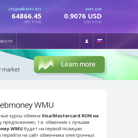
СРЕДНИЙ КУРС BTC
КУРС EUR
64866.45
0.9076 USD
BTC
USD
USD
EUR
ОВОСТИ
 Webmoney WMU
ьные курсы обмена
Visa/Mastercard RON на
у предложению, т.е. обменник с лучшим
money WMU
будет на первой позиции.
 перейти на сайт обменника электронных