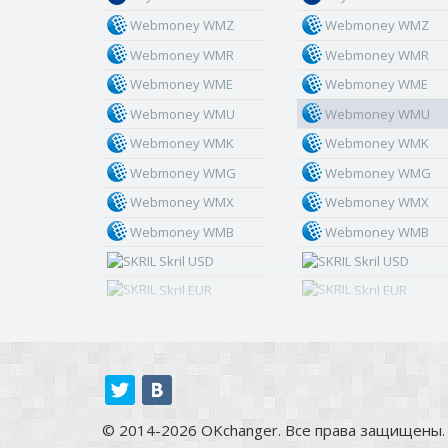
Webmoney WMZ
Webmoney WMZ
Webmoney WMR
Webmoney WMR
Webmoney WME
Webmoney WME
Webmoney WMU
Webmoney WMU
Webmoney WMK
Webmoney WMK
Webmoney WMG
Webmoney WMG
Webmoney WMX
Webmoney WMX
Webmoney WMB
Webmoney WMB
Skril USD
Skril USD
Skril EUR
Skril EUR
Skril INR
Skril INR
Skril PLN
Skril PLN
Skril GBP
Skril GBP
Skril AUD
Skril AUD
© 2014-2026 OKchanger. Все права защищены.
Skril NOK
Skril NOK