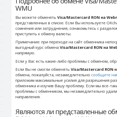
Подробнее об обмене Visa/Mast
WMU
Вы можете обменять
Visa/Mastercard RON на We
представленных в списке. Если Вы используете OKch
сомнения или затруднения, ознакомьтесь с раздел
приступить к обмену валюты.
Примечание: при переходе на сайт обменника непос
выгодный курс обмена
Visa/Mastercard RON на W
напрямую.
Если у Вас есть какие-либо проблемы с обменом, об
Если Вы не смогли обменять
Visa/Mastercard RON
обмена, пожалуйста, незамедлительно
сообщите на
приложим максимальные усилия для разрешения раз
обменника и изучив Вашу проблему. Если мы все-та
проблемы c обменником, мы незамедлительно удалим
направления.
Являются ли представленные обм