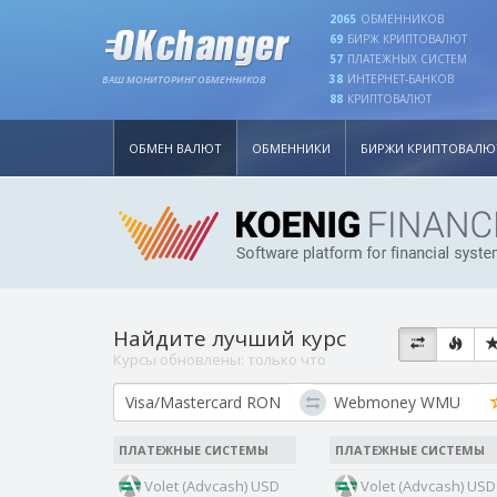
2065
ОБМЕННИКОВ
69
БИРЖ КРИПТОВАЛЮТ
57
ПЛАТЕЖНЫХ СИСТЕМ
38
ИНТЕРНЕТ-БАНКОВ
ВАШ МОНИТОРИНГ ОБМЕННИКОВ
88
КРИПТОВАЛЮТ
ОБМЕН ВАЛЮТ
ОБМЕННИКИ
БИРЖИ КРИПТОВАЛЮ
Найдите лучший курс
Курсы обновлены:
только что
ПЛАТЕЖНЫЕ СИСТЕМЫ
ПЛАТЕЖНЫЕ СИСТЕМЫ
Volet (Advcash) USD
Volet (Advcash) USD