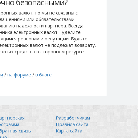
чно безопасными?
ронных валют, но мы не связаны c
лашениями или обязательствами.
ванию надежности партнера. Всегда
нника электронных валют - уделите
еющимся резервам и репутации. Будьте
электронных валют не подлежат возврату.
ежных средств на стороннем ресурсе.
ти
/
на форуме
/
в блоге
артнерская
Разработчикам
рограмма
Правила сайта
братная связь
Карта сайта
аВо