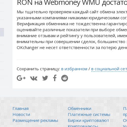
RON на Webmoney WMU достато
Мы тщательно проверяем каждый сайт обмена элект
указанными компаниями никакими юридическими сог
Верификация обменника не тождественна гарантиро
оценивайте различные показатели при выборе обме
внимание отзывам и рейтингу у пользователей, им
внимательны при совершении сделок, большинство 
OKchanger не несет ответственности за потерю ден
Сохранить страницу:
в избранном
/
в социальной се
Главная
Обменники
П
Новости
Платежные системы
п
Размещение рекламы
Биржи криптовалют
О
Криптовалюты
Ч