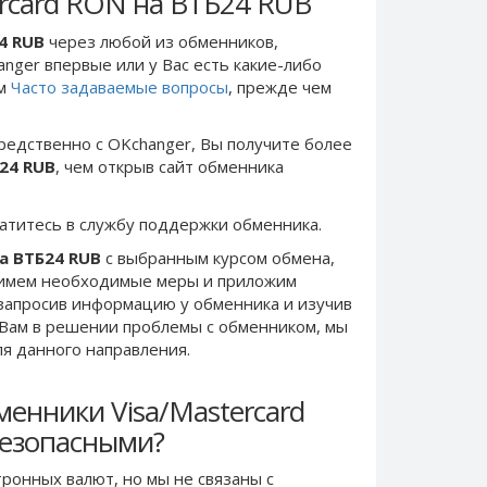
ercard RON на ВТБ24 RUB
4 RUB
через любой из обменников,
anger впервые или у Вас есть какие-либо
ом
Часто задаваемые вопросы
, прежде чем
редственно c OKchanger, Вы получите более
Б24 RUB
, чем открыв сайт обменника
ратитесь в службу поддержки обменника.
на ВТБ24 RUB
с выбранным курсом обмена,
римем необходимые меры и приложим
запросив информацию у обменника и изучив
 Вам в решении проблемы c обменником, мы
ля данного направления.
енники Visa/Mastercard
безопасными?
ронных валют, но мы не связаны c