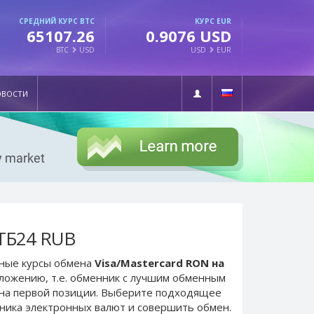
СРЕДНИЙ КУРС BTC
КУРС EUR
65107.26
0.9076 USD
BTC
USD
USD
EUR
ОВОСТИ
ВТБ24 RUB
ьные курсы обмена
Visa/Mastercard RON на
дложению, т.е. обменник с лучшим обменным
на первой позиции. Выберите подходящее
нника электронных валют и совершить обмен.