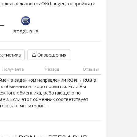
 как использовать OKchanger, то пройдите
ВТБ24 RUB
атистика
Оповещения
Получаете
Резерв
Отзывы
бмен в заданном направлении
RON
→
RUB
в
х обменников скоро появится. Если Вы
дежного обменника, работающего по
нами. Если этот обменник соответствует
го в наш мониторинг.