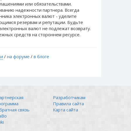
лашениями или обязательствами.
ванию надежности партнера. Всегда
нника электронных валют - уделите
еющимся резервам и репутации. Будьте
электронных валют не подлежат возврату.
ежных средств на стороннем ресурсе.
ти
/
на форуме
/
в блоге
артнерская
Разработчикам
рограмма
Правила сайта
братная связь
Карта сайта
аВо
ki