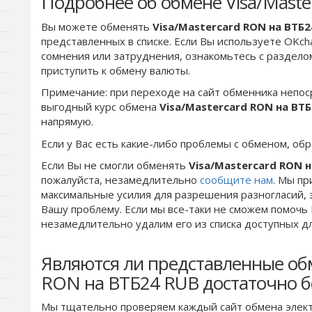
Подробнее об обмене Visa/Mast
Вы можете обменять
Visa/Mastercard RON на ВТБ2
представленных в списке. Если Вы используете OKch
сомнения или затруднения, ознакомьтесь с раздел
приступить к обмену валюты.
Примечание: при переходе на сайт обменника непос
выгодный курс обмена
Visa/Mastercard RON на ВТ
напрямую.
Если у Вас есть какие-либо проблемы с обменом, об
Если Вы не смогли обменять
Visa/Mastercard RON 
пожалуйста, незамедлительно
сообщите нам
. Мы п
максимальные усилия для разрешения разногласий, 
Вашу проблему. Если мы все-таки не сможем помочь
незамедлительно удалим его из списка доступных д
Являются ли представленные обм
RON на ВТБ24 RUB достаточно 
Мы тщательно проверяем каждый сайт обмена элект