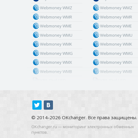
Webmoney WMZ
Webmoney WMZ
Webmoney WMR
Webmoney WMR
Webmoney WME
Webmoney WME
Webmoney WMU
Webmoney WMU
Webmoney WMK
Webmoney WMK
Webmoney WMG
Webmoney WMG
Webmoney WMX
Webmoney WMX
Webmoney WMB
Webmoney WMB
Skril USD
Skril USD
Skril EUR
Skril EUR
Skril INR
Skril INR
Skril PLN
Skril PLN
Skril GBP
Skril GBP
© 2014-2026 OKchanger. Все права защищены.
Skril AUD
Skril AUD
OKchanger.ru — мониторинг электронных обменных
пунктов.
Skril NOK
Skril NOK