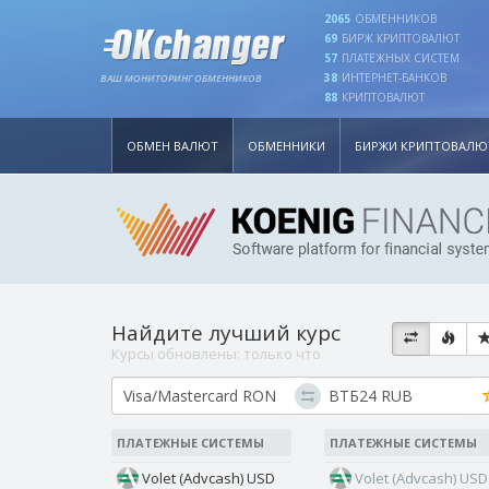
2065
ОБМЕННИКОВ
69
БИРЖ КРИПТОВАЛЮТ
57
ПЛАТЕЖНЫХ СИСТЕМ
38
ИНТЕРНЕТ-БАНКОВ
ВАШ МОНИТОРИНГ ОБМЕННИКОВ
88
КРИПТОВАЛЮТ
ОБМЕН ВАЛЮТ
ОБМЕННИКИ
БИРЖИ КРИПТОВАЛЮ
Найдите лучший курс
Курсы обновлены:
только что
ПЛАТЕЖНЫЕ СИСТЕМЫ
ПЛАТЕЖНЫЕ СИСТЕМЫ
Volet (Advcash) USD
Volet (Advcash) USD