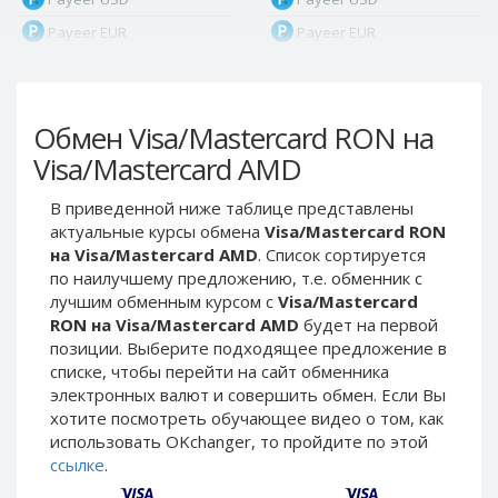
Payeer EUR
Payeer EUR
Payeer RUB
Payeer RUB
Payeer Bitcoin (BTC)
Payeer Bitcoin (BTC)
Обмен Visa/Mastercard RON на
Payeer Tether ERC20
Payeer Tether ERC20
(USDT)
(USDT)
Visa/Mastercard AMD
Payeer UAH
Payeer UAH
В приведенной ниже таблице представлены
ЮMoney RUB
ЮMoney RUB
актуальные курсы обмена
Visa/Mastercard RON
ЮMoney KZT
ЮMoney KZT
на Visa/Mastercard AMD
. Список сортируется
по наилучшему предложению, т.е. обменник с
PayPal USD
PayPal USD
лучшим обменным курсом с
Visa/Mastercard
PayPal EUR
PayPal EUR
RON на Visa/Mastercard AMD
будет на первой
PayPal GBP
PayPal GBP
позиции. Выберите подходящее предложение в
списке, чтобы перейти на сайт обменника
PayPal CAD
PayPal CAD
электронных валют и совершить обмен. Если Вы
PayPal AUD
PayPal AUD
хотите посмотреть обучающее видео о том, как
использовать OKchanger, то пройдите по этой
PayPal RUB
PayPal RUB
ссылке
.
PayPal CZK
PayPal CZK