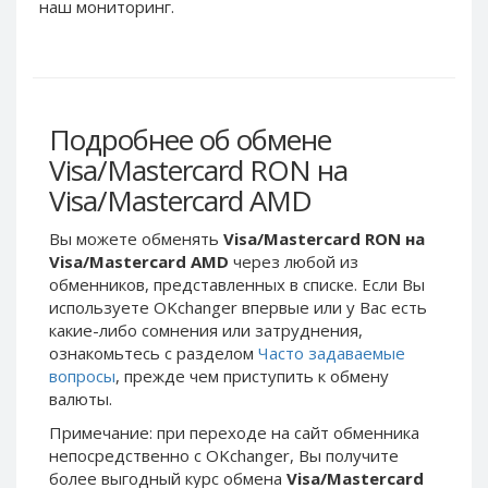
Webmoney WMG
Webmoney WMG
наш мониторинг.
Webmoney WMX
Webmoney WMX
Webmoney WMB
Webmoney WMB
Skril USD
Skril USD
Подробнее об обмене
Skril EUR
Skril EUR
Visa/Mastercard RON на
Skril INR
Skril INR
Visa/Mastercard AMD
Skril PLN
Skril PLN
Skril GBP
Skril GBP
Вы можете обменять
Visa/Mastercard RON на
Skril AUD
Skril AUD
Visa/Mastercard AMD
через любой из
обменников, представленных в списке. Если Вы
Skril NOK
Skril NOK
используете OKchanger впервые или у Вас есть
Skril SEK
Skril SEK
какие-либо сомнения или затруднения,
Paxum USD
Paxum USD
ознакомьтесь с разделом
Часто задаваемые
вопросы
, прежде чем приступить к обмену
Paxum EUR
Paxum EUR
валюты.
Epay USD
Epay USD
Примечание: при переходе на сайт обменника
Epay EUR
Epay EUR
непосредственно c OKchanger, Вы получите
более выгодный курс обмена
Visa/Mastercard
Phone Balance RUB
Phone Balance RUB