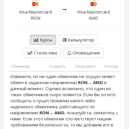
PayPal DKK
PayPal DKK
PayPal HKD
PayPal HKD
Visa/Mastercard
Visa/Mastercard
RON
AMD
PayPal JPY
PayPal JPY
PayPal NZD
PayPal NZD
PayPal NOK
PayPal NOK
Курсы
Калькулятор
PayPal PLN
PayPal PLN
Статистика
Оповещения
PayPal SGD
PayPal SGD
PayPal SEK
PayPal SEK
Обменник
Отдаете
Получаете
Резерв
PayPal CHF
PayPal CHF
Извините, но ни один обменник не осуществляет
PayPal MYR
PayPal MYR
обмен в заданном направлении
RON
→
AMD
в
Webmoney WMZ
Webmoney WMZ
данный момент. Однако возможно, что один из
таких обменников скоро появится. Если Вы хотите
Webmoney WMR
Webmoney WMR
сообщить о существовании какого-либо
Webmoney WME
Webmoney WME
надежного обменника, работающего по
направлению
RON
→
AMD
, пожалуйста, свяжитесь с
Webmoney WMU
Webmoney WMU
нами. Если этот обменник соответствует нашим
Webmoney WMK
Webmoney WMK
требованиям безопасности, то мы добавим его в