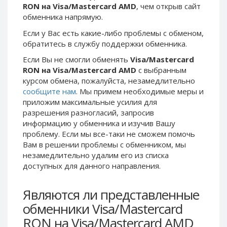
RON на Visa/Mastercard AMD
, чем открыв сайт
Phone Balance UAH
Phone Balance UAH
обменника напрямую.
Phone Balance AMD
Phone Balance AMD
Если у Вас есть какие-либо проблемы с обменом,
Neteller USD
Neteller USD
обратитесь в службу поддержки обменника.
Neteller EUR
Neteller EUR
Если Вы не смогли обменять
Visa/Mastercard
RON на Visa/Mastercard AMD
с выбранным
Neteller INR
Neteller INR
курсом обмена, пожалуйста, незамедлительно
Neteller PLN
Neteller PLN
сообщите нам
. Мы примем необходимые меры и
Neteller GBP
Neteller GBP
приложим максимальные усилия для
разрешения разногласий, запросив
Neteller NOK
Neteller NOK
информацию у обменника и изучив Вашу
Neteller SEK
Neteller SEK
проблему. Если мы все-таки не сможем помочь
Вам в решении проблемы c обменником, мы
PaySera USD
PaySera USD
незамедлительно удалим его из списка
PaySera EUR
PaySera EUR
доступных для данного направления.
PaySera PLN
PaySera PLN
Являются ли представленные
AliPay CNY
AliPay CNY
обменники Visa/Mastercard
UnionPay CNY
UnionPay CNY
RON на Visa/Mastercard AMD
Paymer USD
Paymer USD