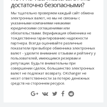
достаточно безопасными?
Paymer RUB
Paymer RUB
Paymer UAH
Paymer UAH
Мы тщательно проверяем каждый сайт обмена
электронных валют, но мы не связаны c
Capitalist USD
Capitalist USD
указанными компаниями никакими
Capitalist RUB
Capitalist RUB
юридическими соглашениями или
Capitalist EUR
Capitalist EUR
обязательствами. Верификация обменника не
тождественна гарантированию надежности
Payoneer USD
Payoneer USD
партнера. Всегда оценивайте различные
Payoneer EUR
Payoneer EUR
показатели при выборе обменника электронных
валют - уделите внимание отзывам и рейтингу у
Revolut Binance USD
Revolut Binance USD
пользователей, имеющимся резервам и
(BUSD)
(BUSD)
репутации. Будьте внимательны при
Revolut USD
Revolut USD
совершении сделок, большинство электронных
Revolut EUR
Revolut EUR
валют не подлежат возврату. OKchanger не
несет ответственности за потерю денежных
Revolut GBP
Revolut GBP
средств на стороннем ресурсе.
Global24 UAH
Global24 UAH
Piastrix RUB
Piastrix RUB
Piastrix USD
Piastrix USD
Piastrix EUR
Piastrix EUR