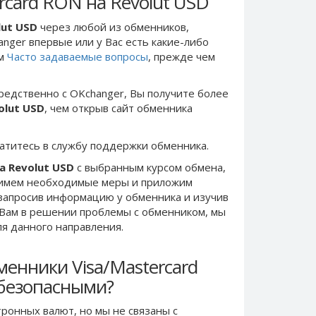
rcard RON на Revolut USD
lut USD
через любой из обменников,
anger впервые или у Вас есть какие-либо
ом
Часто задаваемые вопросы
, прежде чем
редственно c OKchanger, Вы получите более
olut USD
, чем открыв сайт обменника
ратитесь в службу поддержки обменника.
а Revolut USD
с выбранным курсом обмена,
римем необходимые меры и приложим
запросив информацию у обменника и изучив
 Вам в решении проблемы c обменником, мы
ля данного направления.
енники Visa/Mastercard
 безопасными?
ронных валют, но мы не связаны c