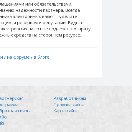
лашениями или обязательствами.
ванию надежности партнера. Всегда
нника электронных валют - уделите
еющимся резервам и репутации. Будьте
электронных валют не подлежат возврату.
ежных средств на стороннем ресурсе.
ти
/
на форуме
/
в блоге
артнерская
Разработчикам
рограмма
Правила сайта
братная связь
Карта сайта
аВо
ki