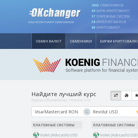
2065
ОБМЕННИКОВ
69
БИРЖ КРИПТОВАЛЮТ
57
ПЛАТЕЖНЫХ СИСТЕМ
38
ИНТЕРНЕТ-БАНКОВ
ВАШ МОНИТОРИНГ ОБМЕННИКОВ
88
КРИПТОВАЛЮТ
ОБМЕН ВАЛЮТ
ОБМЕННИКИ
БИРЖИ КРИПТОВАЛЮ
Найдите лучший курс
Курсы обновлены:
только что
ПЛАТЕЖНЫЕ СИСТЕМЫ
ПЛАТЕЖНЫЕ СИСТЕМЫ
Volet (Advcash) USD
Volet (Advcash) USD