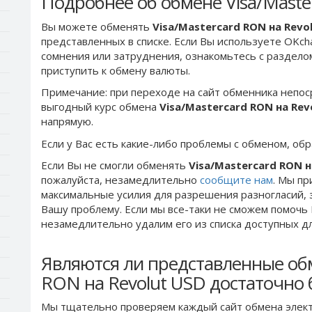
Подробнее об обмене Visa/Maste
Вы можете обменять
Visa/Mastercard RON на Revo
представленных в списке. Если Вы используете OKch
сомнения или затруднения, ознакомьтесь с раздел
приступить к обмену валюты.
Примечание: при переходе на сайт обменника непос
выгодный курс обмена
Visa/Mastercard RON на Rev
напрямую.
Если у Вас есть какие-либо проблемы с обменом, об
Если Вы не смогли обменять
Visa/Mastercard RON н
пожалуйста, незамедлительно
сообщите нам
. Мы п
максимальные усилия для разрешения разногласий, 
Вашу проблему. Если мы все-таки не сможем помочь
незамедлительно удалим его из списка доступных д
Являются ли представленные обм
RON на Revolut USD достаточно
Мы тщательно проверяем каждый сайт обмена элект