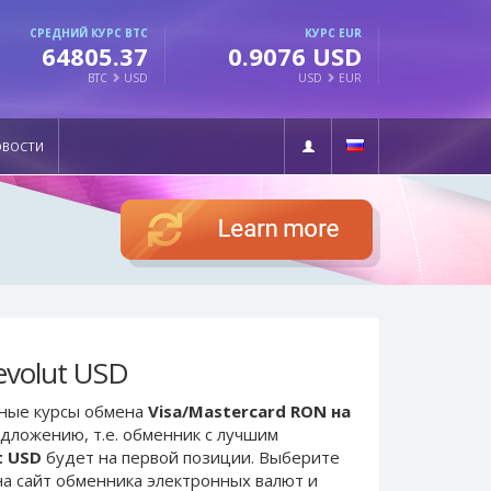
СРЕДНИЙ КУРС BTC
КУРС EUR
64805.37
0.9076 USD
BTC
USD
USD
EUR
ОВОСТИ
evolut USD
ьные курсы обмена
Visa/Mastercard RON на
едложению, т.е. обменник с лучшим
t USD
будет на первой позиции. Выберите
а сайт обменника электронных валют и