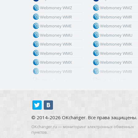
Webmoney WMZ
Webmoney WMZ
Webmoney WMR
Webmoney WMR
Webmoney WME
Webmoney WME
Webmoney WMU
Webmoney WMU
Webmoney WMK
Webmoney WMK
Webmoney WMG
Webmoney WMG
Webmoney WMX
Webmoney WMX
Webmoney WMB
Webmoney WMB
Skril USD
Skril USD
Skril EUR
Skril EUR
Skril INR
Skril INR
Skril PLN
Skril PLN
Skril GBP
Skril GBP
© 2014-2026 OKchanger. Все права защищены.
Skril AUD
Skril AUD
OKchanger.ru — мониторинг электронных обменных
пунктов.
Skril NOK
Skril NOK