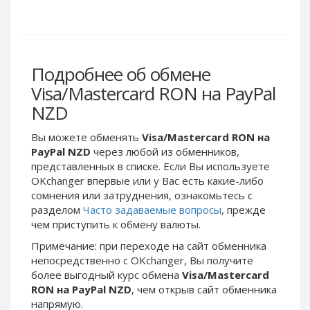
Webmoney WMG
Webmoney WMG
Webmoney WMX
Webmoney WMX
Webmoney WMB
Webmoney WMB
Skril USD
Skril USD
Подробнее об обмене
Skril EUR
Skril EUR
Visa/Mastercard RON на PayPal
Skril INR
Skril INR
NZD
Skril PLN
Skril PLN
Вы можете обменять
Visa/Mastercard RON на
Skril GBP
Skril GBP
PayPal NZD
через любой из обменников,
Skril AUD
Skril AUD
представленных в списке. Если Вы используете
OKchanger впервые или у Вас есть какие-либо
Skril NOK
Skril NOK
сомнения или затруднения, ознакомьтесь с
Skril SEK
Skril SEK
разделом
Часто задаваемые вопросы
, прежде
Paxum USD
Paxum USD
чем приступить к обмену валюты.
Paxum EUR
Paxum EUR
Примечание: при переходе на сайт обменника
непосредственно c OKchanger, Вы получите
Epay USD
Epay USD
более выгодный курс обмена
Visa/Mastercard
Epay EUR
Epay EUR
RON на PayPal NZD
, чем открыв сайт обменника
напрямую.
Phone Balance RUB
Phone Balance RUB