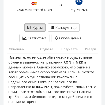
PayPal DKK
PayPal DKK
PayPal HKD
PayPal HKD
Visa/Mastercard RON
PayPal NZD
PayPal JPY
PayPal JPY
PayPal NZD
PayPal NZD
Курсы
Калькулятор
PayPal NOK
PayPal NOK
PayPal PLN
PayPal PLN
Статистика
Оповещения
PayPal SGD
PayPal SGD
Обменник
Отдаете
Получаете
Резерв
PayPal SEK
PayPal SEK
Извините, но ни один обменник не осуществляет
PayPal CHF
PayPal CHF
обмен в заданном направлении
RON
→
NZD
в
PayPal MYR
PayPal MYR
данный момент. Однако возможно, что один из
Webmoney WMZ
Webmoney WMZ
таких обменников скоро появится. Если Вы хотите
сообщить о существовании какого-либо
Webmoney WMR
Webmoney WMR
надежного обменника, работающего по
Webmoney WME
Webmoney WME
направлению
RON
→
NZD
, пожалуйста, свяжитесь с
нами. Если этот обменник соответствует нашим
Webmoney WMU
Webmoney WMU
требованиям безопасности, то мы добавим его в
Webmoney WMK
Webmoney WMK
наш мониторинг.