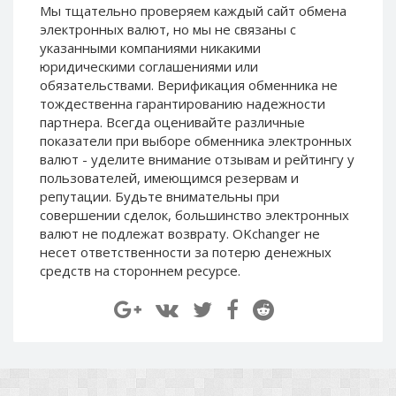
Мы тщательно проверяем каждый сайт обмена
Paymer RUB
Paymer RUB
электронных валют, но мы не связаны c
Paymer UAH
Paymer UAH
указанными компаниями никакими
юридическими соглашениями или
Capitalist USD
Capitalist USD
обязательствами. Верификация обменника не
Capitalist RUB
Capitalist RUB
тождественна гарантированию надежности
Capitalist EUR
Capitalist EUR
партнера. Всегда оценивайте различные
показатели при выборе обменника электронных
Payoneer USD
Payoneer USD
валют - уделите внимание отзывам и рейтингу у
Payoneer EUR
Payoneer EUR
пользователей, имеющимся резервам и
репутации. Будьте внимательны при
Revolut Binance USD
Revolut Binance USD
совершении сделок, большинство электронных
(BUSD)
(BUSD)
валют не подлежат возврату. OKchanger не
Revolut USD
Revolut USD
несет ответственности за потерю денежных
Revolut EUR
Revolut EUR
средств на стороннем ресурсе.
Revolut GBP
Revolut GBP
Global24 UAH
Global24 UAH
Piastrix RUB
Piastrix RUB
Piastrix USD
Piastrix USD
Piastrix EUR
Piastrix EUR