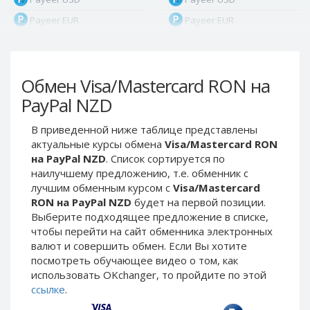
Payeer EUR
Payeer EUR
Payeer RUB
Payeer RUB
Payeer Bitcoin (BTC)
Payeer Bitcoin (BTC)
Обмен Visa/Mastercard RON на
Payeer Tether ERC20
Payeer Tether ERC20
(USDT)
(USDT)
PayPal NZD
Payeer UAH
Payeer UAH
В приведенной ниже таблице представлены
ЮMoney RUB
ЮMoney RUB
актуальные курсы обмена
Visa/Mastercard RON
ЮMoney KZT
ЮMoney KZT
на PayPal NZD
. Список сортируется по
наилучшему предложению, т.е. обменник с
PayPal USD
PayPal USD
лучшим обменным курсом с
Visa/Mastercard
PayPal EUR
PayPal EUR
RON на PayPal NZD
будет на первой позиции.
PayPal GBP
PayPal GBP
Выберите подходящее предложение в списке,
чтобы перейти на сайт обменника электронных
PayPal CAD
PayPal CAD
валют и совершить обмен. Если Вы хотите
PayPal AUD
PayPal AUD
посмотреть обучающее видео о том, как
использовать OKchanger, то пройдите по этой
PayPal RUB
PayPal RUB
ссылке
.
PayPal CZK
PayPal CZK