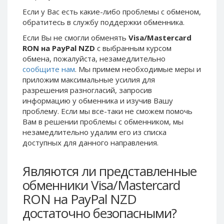
Phone Balance UAH
Phone Balance UAH
Если у Вас есть какие-либо проблемы с обменом,
обратитесь в службу поддержки обменника.
Phone Balance AMD
Phone Balance AMD
Если Вы не смогли обменять
Visa/Mastercard
Neteller USD
Neteller USD
RON на PayPal NZD
с выбранным курсом
Neteller EUR
Neteller EUR
обмена, пожалуйста, незамедлительно
сообщите нам
. Мы примем необходимые меры и
Neteller INR
Neteller INR
приложим максимальные усилия для
Neteller PLN
Neteller PLN
разрешения разногласий, запросив
Neteller GBP
Neteller GBP
информацию у обменника и изучив Вашу
проблему. Если мы все-таки не сможем помочь
Neteller NOK
Neteller NOK
Вам в решении проблемы c обменником, мы
Neteller SEK
Neteller SEK
незамедлительно удалим его из списка
доступных для данного направления.
PaySera USD
PaySera USD
PaySera EUR
PaySera EUR
Являются ли представленные
PaySera PLN
PaySera PLN
обменники Visa/Mastercard
AliPay CNY
AliPay CNY
RON на PayPal NZD
UnionPay CNY
UnionPay CNY
достаточно безопасными?
Paymer USD
Paymer USD