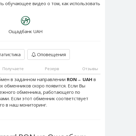
ть обучающее видео о том, как использовать
Ощадбанк UAH
атистика
Оповещения
Получаете
Резерв
Отзывы
бмен в заданном направлении
RON
→
UAH
в
х обменников скоро появится. Если Вы
дежного обменника, работающего по
 нами. Если этот обменник соответствует
го в наш мониторинг.