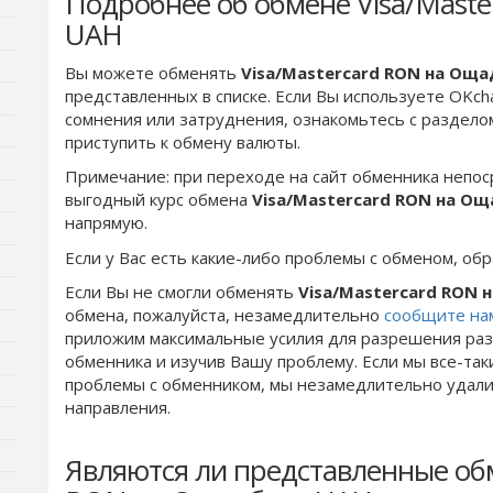
Подробнее об обмене Visa/Mast
UAH
Вы можете обменять
Visa/Mastercard RON на Ощ
представленных в списке. Если Вы используете OKch
сомнения или затруднения, ознакомьтесь с раздел
приступить к обмену валюты.
Примечание: при переходе на сайт обменника непос
выгодный курс обмена
Visa/Mastercard RON на О
напрямую.
Если у Вас есть какие-либо проблемы с обменом, об
Если Вы не смогли обменять
Visa/Mastercard RON
обмена, пожалуйста, незамедлительно
сообщите на
приложим максимальные усилия для разрешения раз
обменника и изучив Вашу проблему. Если мы все-та
проблемы c обменником, мы незамедлительно удалим
направления.
Являются ли представленные обм