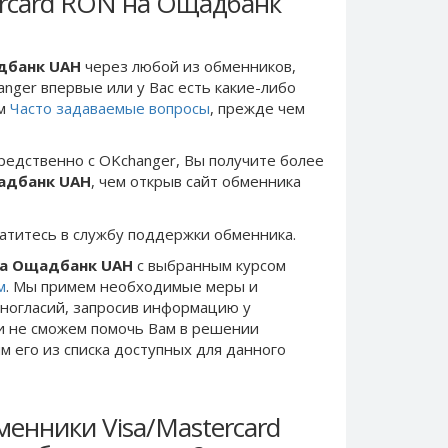
ercard RON на Ощадбанк
адбанк UAH
через любой из обменников,
anger впервые или у Вас есть какие-либо
ом
Часто задаваемые вопросы
, прежде чем
редственно c OKchanger, Вы получите более
щадбанк UAH
, чем открыв сайт обменника
ратитесь в службу поддержки обменника.
 на Ощадбанк UAH
с выбранным курсом
м
. Мы примем необходимые меры и
ногласий, запросив информацию у
ки не сможем помочь Вам в решении
 его из списка доступных для данного
енники Visa/Mastercard