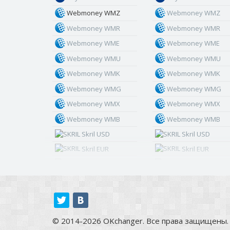
Webmoney WMZ
Webmoney WMZ
Webmoney WMR
Webmoney WMR
Webmoney WME
Webmoney WME
Webmoney WMU
Webmoney WMU
Webmoney WMK
Webmoney WMK
Webmoney WMG
Webmoney WMG
Webmoney WMX
Webmoney WMX
Webmoney WMB
Webmoney WMB
Skril USD
Skril USD
Skril EUR
Skril EUR
Skril INR
Skril INR
Skril PLN
Skril PLN
Skril GBP
Skril GBP
Skril AUD
Skril AUD
© 2014-2026 OKchanger. Все права защищены.
Skril NOK
Skril NOK