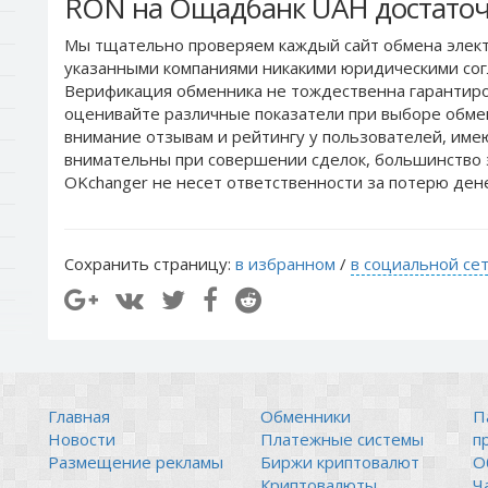
RON на Ощадбанк UAH достаточ
Мы тщательно проверяем каждый сайт обмена элект
указанными компаниями никакими юридическими сог
Верификация обменника не тождественна гарантиро
оценивайте различные показатели при выборе обме
внимание отзывам и рейтингу у пользователей, им
внимательны при совершении сделок, большинство 
OKchanger не несет ответственности за потерю ден
Сохранить страницу:
в избранном
/
в социальной се
Главная
Обменники
П
Новости
Платежные системы
п
Размещение рекламы
Биржи криптовалют
О
Криптовалюты
Ч