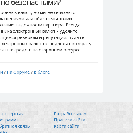
но безопасными?
ронных валют, но мы не связаны c
лашениями или обязательствами.
ванию надежности партнера. Всегда
нника электронных валют - уделите
еющимся резервам и репутации. Будьте
электронных валют не подлежат возврату.
ежных средств на стороннем ресурсе.
ти
/
на форуме
/
в блоге
артнерская
Разработчикам
рограмма
Правила сайта
братная связь
Карта сайта
аВо