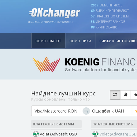
2065
ОБМЕННИКОВ
69
БИРЖ КРИПТОВАЛЮТ
57
ПЛАТЕЖНЫХ СИСТЕМ
38
ИНТЕРНЕТ-БАНКОВ
ВАШ МОНИТОРИНГ ОБМЕННИКОВ
88
КРИПТОВАЛЮТ
ОБМЕН ВАЛЮТ
ОБМЕННИКИ
БИРЖИ КРИПТОВАЛЮ
Найдите лучший курс
Курсы обновлены:
только что
ПЛАТЕЖНЫЕ СИСТЕМЫ
ПЛАТЕЖНЫЕ СИСТЕМЫ
Volet (Advcash) USD
Volet (Advcash) USD