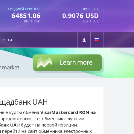
СРЕДНИЙ КУРС BTC
КУРС EUR
64851.06
0.9076 USD
BTC
USD
USD
EUR
ОВОСТИ
Ощадбанк UAH
ьные курсы обмена
Visa/Mastercard RON на
 предложению, т.е. обменник с лучшим
банк UAH
будет на первой позиции.
 перейти на сайт обменника электронных