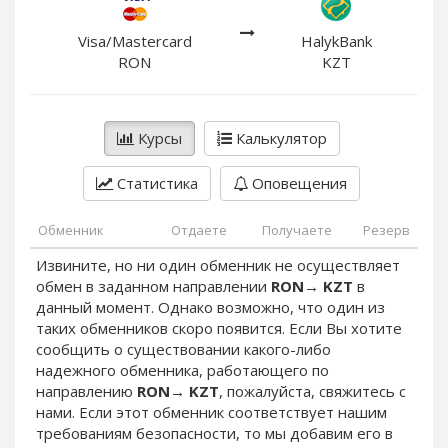
PayPal DKK
PayPal DKK
PayPal HKD
PayPal HKD
Visa/Mastercard
HalykBank
RON
KZT
PayPal JPY
PayPal JPY
PayPal NZD
PayPal NZD
PayPal NOK
PayPal NOK
Курсы
Калькулятор
PayPal PLN
PayPal PLN
Статистика
Оповещения
PayPal SGD
PayPal SGD
PayPal SEK
PayPal SEK
Обменник
Отдаете
Получаете
Резерв
PayPal CHF
PayPal CHF
Извините, но ни один обменник не осуществляет
PayPal MYR
PayPal MYR
обмен в заданном направлении
RON
→
KZT
в
Webmoney WMZ
Webmoney WMZ
данный момент. Однако возможно, что один из
таких обменников скоро появится. Если Вы хотите
Webmoney WMR
Webmoney WMR
сообщить о существовании какого-либо
Webmoney WME
Webmoney WME
надежного обменника, работающего по
направлению
RON
→
KZT
, пожалуйста, свяжитесь с
Webmoney WMU
Webmoney WMU
нами. Если этот обменник соответствует нашим
Webmoney WMK
Webmoney WMK
требованиям безопасности, то мы добавим его в