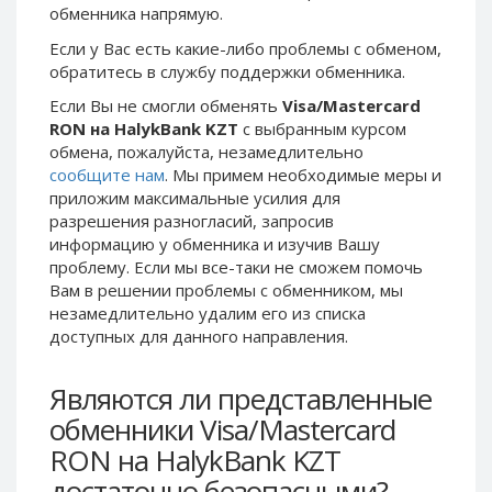
обменника напрямую.
Phone Balance UAH
Phone Balance UAH
Если у Вас есть какие-либо проблемы с обменом,
Phone Balance AMD
Phone Balance AMD
обратитесь в службу поддержки обменника.
Neteller USD
Neteller USD
Если Вы не смогли обменять
Visa/Mastercard
Neteller EUR
Neteller EUR
RON на HalykBank KZT
с выбранным курсом
обмена, пожалуйста, незамедлительно
Neteller INR
Neteller INR
сообщите нам
. Мы примем необходимые меры и
Neteller PLN
Neteller PLN
приложим максимальные усилия для
Neteller GBP
Neteller GBP
разрешения разногласий, запросив
информацию у обменника и изучив Вашу
Neteller NOK
Neteller NOK
проблему. Если мы все-таки не сможем помочь
Neteller SEK
Neteller SEK
Вам в решении проблемы c обменником, мы
незамедлительно удалим его из списка
PaySera USD
PaySera USD
доступных для данного направления.
PaySera EUR
PaySera EUR
PaySera PLN
PaySera PLN
Являются ли представленные
AliPay CNY
AliPay CNY
обменники Visa/Mastercard
UnionPay CNY
UnionPay CNY
RON на HalykBank KZT
Paymer USD
Paymer USD
достаточно безопасными?