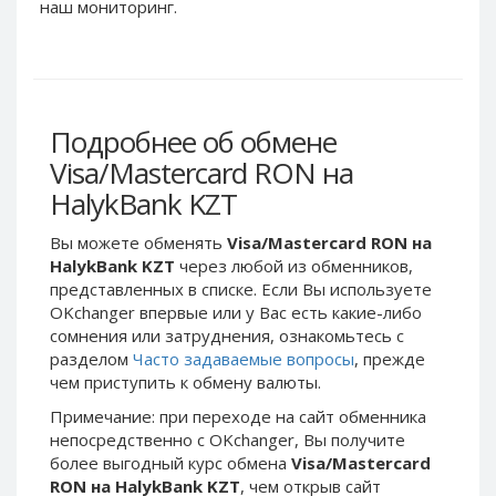
Webmoney WMG
Webmoney WMG
наш мониторинг.
Webmoney WMX
Webmoney WMX
Webmoney WMB
Webmoney WMB
Skril USD
Skril USD
Подробнее об обмене
Skril EUR
Skril EUR
Visa/Mastercard RON на
Skril INR
Skril INR
HalykBank KZT
Skril PLN
Skril PLN
Skril GBP
Skril GBP
Вы можете обменять
Visa/Mastercard RON на
Skril AUD
Skril AUD
HalykBank KZT
через любой из обменников,
представленных в списке. Если Вы используете
Skril NOK
Skril NOK
OKchanger впервые или у Вас есть какие-либо
Skril SEK
Skril SEK
сомнения или затруднения, ознакомьтесь с
Paxum USD
Paxum USD
разделом
Часто задаваемые вопросы
, прежде
чем приступить к обмену валюты.
Paxum EUR
Paxum EUR
Примечание: при переходе на сайт обменника
Epay USD
Epay USD
непосредственно c OKchanger, Вы получите
Epay EUR
Epay EUR
более выгодный курс обмена
Visa/Mastercard
RON на HalykBank KZT
, чем открыв сайт
Phone Balance RUB
Phone Balance RUB