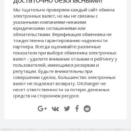
Paymer RUB
Paymer RUB
Мы тщательно проверяем каждый сайт обмена
Paymer UAH
Paymer UAH
электронных валют, но мы не связаны c
указанными компаниями никакими
Capitalist USD
Capitalist USD
юридическими соглашениями или
Capitalist RUB
Capitalist RUB
обязательствами. Верификация обменника не
Capitalist EUR
Capitalist EUR
тождественна гарантированию надежности
партнера. Всегда оценивайте различные
Payoneer USD
Payoneer USD
показатели при выборе обменника электронных
Payoneer EUR
Payoneer EUR
валют - уделите внимание отзывам и рейтингу у
пользователей, имеющимся резервам и
Revolut Binance USD
Revolut Binance USD
репутации. Будьте внимательны при
(BUSD)
(BUSD)
совершении сделок, большинство электронных
Revolut USD
Revolut USD
валют не подлежат возврату. OKchanger не
Revolut EUR
Revolut EUR
несет ответственности за потерю денежных
средств на стороннем ресурсе.
Revolut GBP
Revolut GBP
Global24 UAH
Global24 UAH
Piastrix RUB
Piastrix RUB
Piastrix USD
Piastrix USD
Piastrix EUR
Piastrix EUR