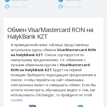
Payeer EUR
Payeer EUR
Payeer RUB
Payeer RUB
Payeer Bitcoin (BTC)
Payeer Bitcoin (BTC)
Обмен Visa/Mastercard RON на
Payeer Tether ERC20
Payeer Tether ERC20
(USDT)
(USDT)
HalykBank KZT
Payeer UAH
Payeer UAH
В приведенной ниже таблице представлены
ЮMoney RUB
ЮMoney RUB
актуальные курсы обмена
Visa/Mastercard RON
ЮMoney KZT
ЮMoney KZT
на HalykBank KZT
. Список сортируется по
наилучшему предложению, т.е. обменник с
PayPal USD
PayPal USD
лучшим обменным курсом с
Visa/Mastercard
PayPal EUR
PayPal EUR
RON на HalykBank KZT
будет на первой
PayPal GBP
PayPal GBP
позиции. Выберите подходящее предложение в
списке, чтобы перейти на сайт обменника
PayPal CAD
PayPal CAD
электронных валют и совершить обмен. Если Вы
PayPal AUD
PayPal AUD
хотите посмотреть обучающее видео о том, как
использовать OKchanger, то пройдите по этой
PayPal RUB
PayPal RUB
ссылке
.
PayPal CZK
PayPal CZK