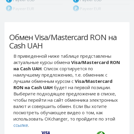
Payeer EUR
Payeer EUR
Payeer RUB
Payeer RUB
Payeer Bitcoin (BTC)
Payeer Bitcoin (BTC)
Обмен Visa/Mastercard RON на
Payeer Tether ERC20
Payeer Tether ERC20
(USDT)
(USDT)
Cash UAH
Payeer UAH
Payeer UAH
В приведенной ниже таблице представлены
ЮMoney RUB
ЮMoney RUB
актуальные курсы обмена
Visa/Mastercard RON
ЮMoney KZT
ЮMoney KZT
на Cash UAH
. Список сортируется по
наилучшему предложению, т.е. обменник с
PayPal USD
PayPal USD
лучшим обменным курсом с
Visa/Mastercard
PayPal EUR
PayPal EUR
RON на Cash UAH
будет на первой позиции.
PayPal GBP
PayPal GBP
Выберите подходящее предложение в списке,
чтобы перейти на сайт обменника электронных
PayPal CAD
PayPal CAD
валют и совершить обмен. Если Вы хотите
PayPal AUD
PayPal AUD
посмотреть обучающее видео о том, как
использовать OKchanger, то пройдите по этой
PayPal RUB
PayPal RUB
ссылке
.
PayPal CZK
PayPal CZK