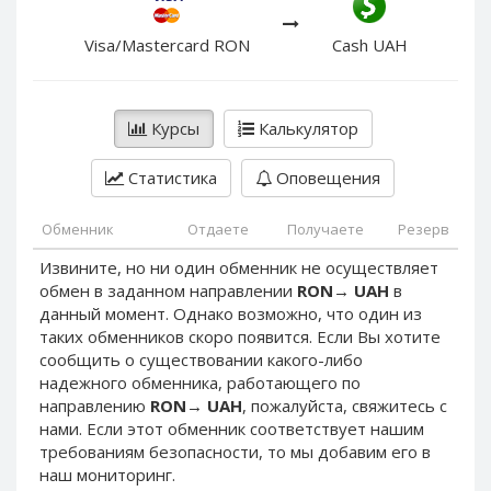
PayPal DKK
PayPal DKK
PayPal HKD
PayPal HKD
Visa/Mastercard RON
Cash UAH
PayPal JPY
PayPal JPY
PayPal NZD
PayPal NZD
Курсы
Калькулятор
PayPal NOK
PayPal NOK
PayPal PLN
PayPal PLN
Статистика
Оповещения
PayPal SGD
PayPal SGD
Обменник
Отдаете
Получаете
Резерв
PayPal SEK
PayPal SEK
Извините, но ни один обменник не осуществляет
PayPal CHF
PayPal CHF
обмен в заданном направлении
RON
→
UAH
в
PayPal MYR
PayPal MYR
данный момент. Однако возможно, что один из
Webmoney WMZ
Webmoney WMZ
таких обменников скоро появится. Если Вы хотите
сообщить о существовании какого-либо
Webmoney WMR
Webmoney WMR
надежного обменника, работающего по
Webmoney WME
Webmoney WME
направлению
RON
→
UAH
, пожалуйста, свяжитесь с
нами. Если этот обменник соответствует нашим
Webmoney WMU
Webmoney WMU
требованиям безопасности, то мы добавим его в
Webmoney WMK
Webmoney WMK
наш мониторинг.