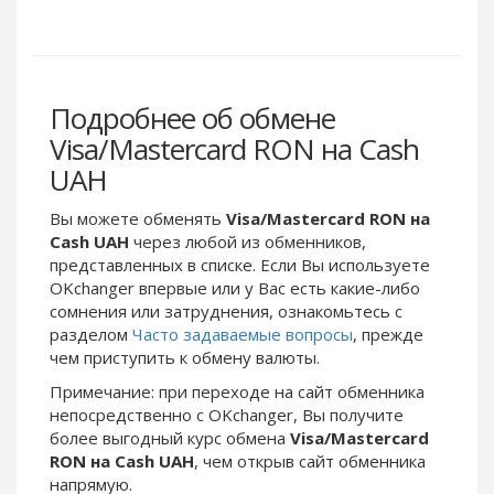
Webmoney WMG
Webmoney WMG
Webmoney WMX
Webmoney WMX
Webmoney WMB
Webmoney WMB
Skril USD
Skril USD
Подробнее об обмене
Skril EUR
Skril EUR
Visa/Mastercard RON на Cash
Skril INR
Skril INR
UAH
Skril PLN
Skril PLN
Вы можете обменять
Visa/Mastercard RON на
Skril GBP
Skril GBP
Cash UAH
через любой из обменников,
Skril AUD
Skril AUD
представленных в списке. Если Вы используете
OKchanger впервые или у Вас есть какие-либо
Skril NOK
Skril NOK
сомнения или затруднения, ознакомьтесь с
Skril SEK
Skril SEK
разделом
Часто задаваемые вопросы
, прежде
Paxum USD
Paxum USD
чем приступить к обмену валюты.
Paxum EUR
Paxum EUR
Примечание: при переходе на сайт обменника
непосредственно c OKchanger, Вы получите
Epay USD
Epay USD
более выгодный курс обмена
Visa/Mastercard
Epay EUR
Epay EUR
RON на Cash UAH
, чем открыв сайт обменника
напрямую.
Phone Balance RUB
Phone Balance RUB