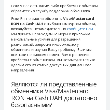
Phone Balance UAH
Phone Balance UAH
Если у Вас есть какие-либо проблемы с обменом,
обратитесь в службу поддержки обменника.
Phone Balance AMD
Phone Balance AMD
Если Вы не смогли обменять
Visa/Mastercard
Neteller USD
Neteller USD
RON на Cash UAH
с выбранным курсом обмена,
Neteller EUR
Neteller EUR
пожалуйста, незамедлительно
сообщите нам
.
Мы примем необходимые меры и приложим
Neteller INR
Neteller INR
максимальные усилия для разрешения
Neteller PLN
Neteller PLN
разногласий, запросив информацию у
Neteller GBP
Neteller GBP
обменника и изучив Вашу проблему. Если мы
все-таки не сможем помочь Вам в решении
Neteller NOK
Neteller NOK
проблемы c обменником, мы незамедлительно
Neteller SEK
Neteller SEK
удалим его из списка доступных для данного
направления.
PaySera USD
PaySera USD
PaySera EUR
PaySera EUR
Являются ли представленные
PaySera PLN
PaySera PLN
обменники Visa/Mastercard
AliPay CNY
AliPay CNY
RON на Cash UAH достаточно
UnionPay CNY
UnionPay CNY
безопасными?
Paymer USD
Paymer USD