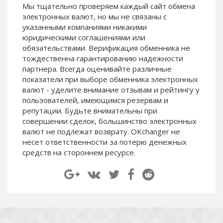
Мы тщательно проверяем каждый сайт обмена
Paymer RUB
Paymer RUB
электронных валют, но мы не связаны c
Paymer UAH
Paymer UAH
указанными компаниями никакими
юридическими соглашениями или
Capitalist USD
Capitalist USD
обязательствами. Верификация обменника не
Capitalist RUB
Capitalist RUB
тождественна гарантированию надежности
Capitalist EUR
Capitalist EUR
партнера. Всегда оценивайте различные
показатели при выборе обменника электронных
Payoneer USD
Payoneer USD
валют - уделите внимание отзывам и рейтингу у
Payoneer EUR
Payoneer EUR
пользователей, имеющимся резервам и
репутации. Будьте внимательны при
Revolut Binance USD
Revolut Binance USD
совершении сделок, большинство электронных
(BUSD)
(BUSD)
валют не подлежат возврату. OKchanger не
Revolut USD
Revolut USD
несет ответственности за потерю денежных
Revolut EUR
Revolut EUR
средств на стороннем ресурсе.
Revolut GBP
Revolut GBP
Global24 UAH
Global24 UAH
Piastrix RUB
Piastrix RUB
Piastrix USD
Piastrix USD
Piastrix EUR
Piastrix EUR