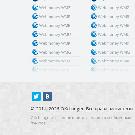
Webmoney WMZ
Webmoney WMZ
Webmoney WMR
Webmoney WMR
Webmoney WME
Webmoney WME
Webmoney WMU
Webmoney WMU
Webmoney WMK
Webmoney WMK
Webmoney WMG
Webmoney WMG
Webmoney WMX
Webmoney WMX
Webmoney WMB
Webmoney WMB
Skril USD
Skril USD
Skril EUR
Skril EUR
Skril INR
Skril INR
Skril PLN
Skril PLN
© 2014-2026 OKchanger. Все права защищены.
Skril GBP
Skril GBP
OKchanger.ru — мониторинг электронных обменных
Skril AUD
Skril AUD
пунктов.
Skril NOK
Skril NOK