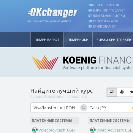
2065
ОБМЕННИКОВ
69
БИРЖ КРИПТОВАЛЮТ
57
ПЛАТЕЖНЫХ СИСТЕМ
38
ИНТЕРНЕТ-БАНКОВ
ВАШ МОНИТОРИНГ ОБМЕННИКОВ
88
КРИПТОВАЛЮТ
ОБМЕН ВАЛЮТ
ОБМЕННИКИ
БИРЖИ КРИПТОВАЛЮ
Найдите лучший курс
Курсы обновлены:
только что
ПЛАТЕЖНЫЕ СИСТЕМЫ
ПЛАТЕЖНЫЕ СИСТЕМЫ
Volet (Advcash) USD
Volet (Advcash) USD