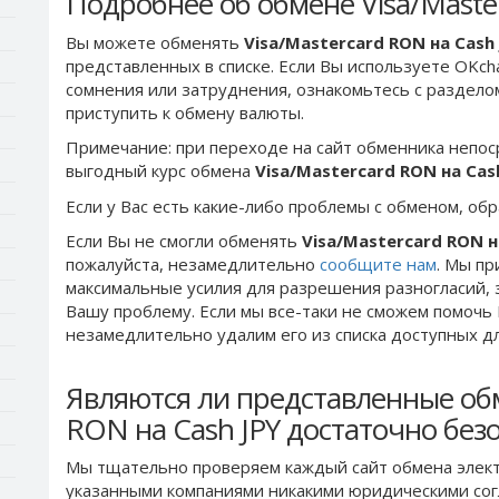
Подробнее об обмене Visa/Maste
Вы можете обменять
Visa/Mastercard RON на Cash
представленных в списке. Если Вы используете OKch
сомнения или затруднения, ознакомьтесь с раздел
приступить к обмену валюты.
Примечание: при переходе на сайт обменника непос
выгодный курс обмена
Visa/Mastercard RON на Cas
Если у Вас есть какие-либо проблемы с обменом, об
Если Вы не смогли обменять
Visa/Mastercard RON н
пожалуйста, незамедлительно
сообщите нам
. Мы п
максимальные усилия для разрешения разногласий, 
Вашу проблему. Если мы все-таки не сможем помочь
незамедлительно удалим его из списка доступных д
Являются ли представленные обм
RON на Cash JPY достаточно бе
Мы тщательно проверяем каждый сайт обмена элект
указанными компаниями никакими юридическими сог