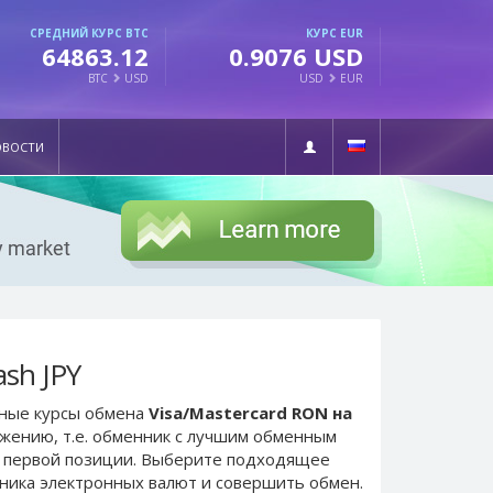
СРЕДНИЙ КУРС BTC
КУРС EUR
64863.12
0.9076 USD
BTC
USD
USD
EUR
ОВОСТИ
sh JPY
ьные курсы обмена
Visa/Mastercard RON на
ожению, т.е. обменник с лучшим обменным
 первой позиции. Выберите подходящее
нника электронных валют и совершить обмен.