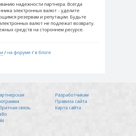
ванию надежности партнера. Всегда
нника электронных валют - уделите
еющимся резервам и репутации. Будьте
электронных валют не подлежат возврату.
ежных средств на стороннем ресурсе.
ти
/
на форуме
/
в блоге
артнерская
Разработчикам
рограмма
Правила сайта
братная связь
Карта сайта
аВо
ki