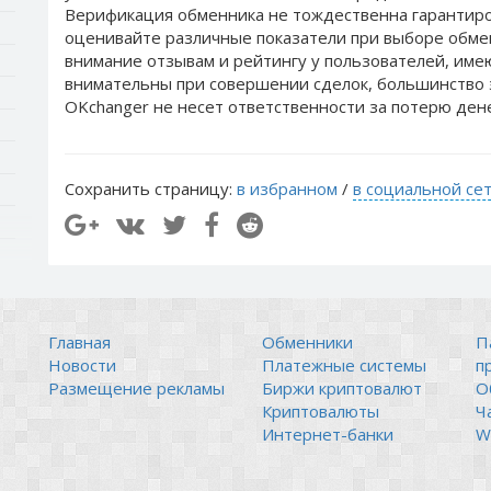
Верификация обменника не тождественна гарантиро
оценивайте различные показатели при выборе обме
внимание отзывам и рейтингу у пользователей, им
внимательны при совершении сделок, большинство 
OKchanger не несет ответственности за потерю ден
Сохранить страницу:
в избранном
/
в социальной се
Главная
Обменники
П
Новости
Платежные системы
п
Размещение рекламы
Биржи криптовалют
О
Криптовалюты
Ч
Интернет-банки
Wi