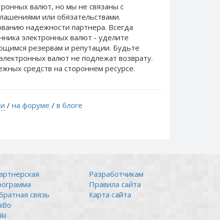
ронных валют, но мы не связаны c
лашениями или обязательствами.
ванию надежности партнера. Всегда
нника электронных валют - уделите
еющимся резервам и репутации. Будьте
электронных валют не подлежат возврату.
ежных средств на стороннем ресурсе.
ти
/
на форуме
/
в блоге
артнерская
Разработчикам
рограмма
Правила сайта
братная связь
Карта сайта
аВо
ki