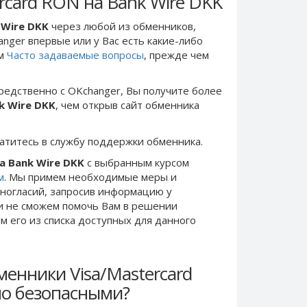
rcard RON на Bank Wire DKK
 Wire DKK
через любой из обменников,
anger впервые или у Вас есть какие-либо
ом
Часто задаваемые вопросы
, прежде чем
редственно c OKchanger, Вы получите более
k Wire DKK
, чем открыв сайт обменника
ратитесь в службу поддержки обменника.
а Bank Wire DKK
с выбранным курсом
м
. Мы примем необходимые меры и
ногласий, запросив информацию у
ки не сможем помочь Вам в решении
 его из списка доступных для данного
енники Visa/Mastercard
но безопасными?