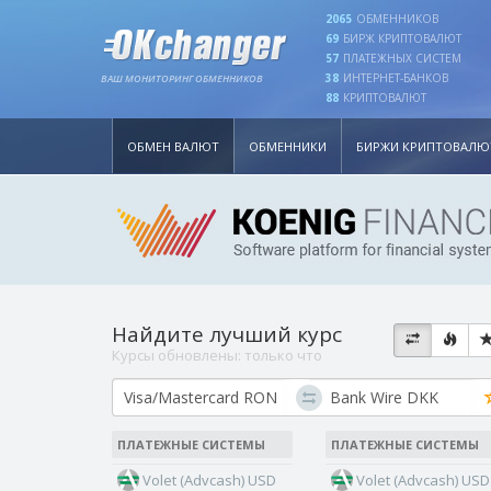
2065
ОБМЕННИКОВ
69
БИРЖ КРИПТОВАЛЮТ
57
ПЛАТЕЖНЫХ СИСТЕМ
38
ИНТЕРНЕТ-БАНКОВ
ВАШ МОНИТОРИНГ ОБМЕННИКОВ
88
КРИПТОВАЛЮТ
ОБМЕН ВАЛЮТ
ОБМЕННИКИ
БИРЖИ КРИПТОВАЛЮ
Найдите лучший курс
Курсы обновлены:
только что
ПЛАТЕЖНЫЕ СИСТЕМЫ
ПЛАТЕЖНЫЕ СИСТЕМЫ
Volet (Advcash) USD
Volet (Advcash) USD