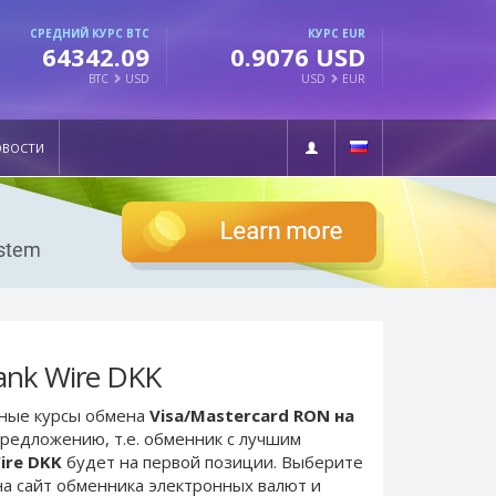
СРЕДНИЙ КУРС BTC
КУРС EUR
64342.09
0.9076 USD
BTC
USD
USD
EUR
ОВОСТИ
ank Wire DKK
ьные курсы обмена
Visa/Mastercard RON на
предложению, т.е. обменник с лучшим
ire DKK
будет на первой позиции. Выберите
а сайт обменника электронных валют и