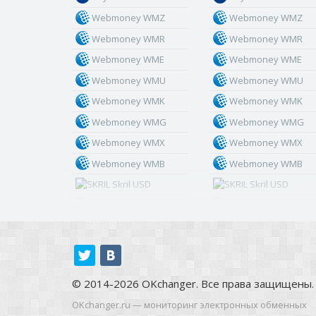
Webmoney WMZ
Webmoney WMZ
Webmoney WMR
Webmoney WMR
Webmoney WME
Webmoney WME
Webmoney WMU
Webmoney WMU
Webmoney WMK
Webmoney WMK
Webmoney WMG
Webmoney WMG
Webmoney WMX
Webmoney WMX
Webmoney WMB
Webmoney WMB
Skril USD
Skril USD
Skril EUR
Skril EUR
Skril INR
Skril INR
Skril PLN
Skril PLN
Skril GBP
Skril GBP
© 2014-2026 OKchanger. Все права защищены.
Skril AUD
Skril AUD
OKchanger.ru — мониторинг электронных обменных
Skril NOK
Skril NOK