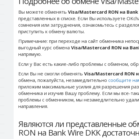
Подробнее об обмене Visa/Maste
Вы можете обменять
Visa/Mastercard RON на Bank
представленных в списке. Если Вы используете OKch
сомнения или затруднения, ознакомьтесь с раздел
приступить к обмену валюты.
Примечание: при переходе на сайт обменника непос
выгодный курс обмена
Visa/Mastercard RON на Ban
напрямую.
Если у Вас есть какие-либо проблемы с обменом, об
Если Вы не смогли обменять
Visa/Mastercard RON н
обмена, пожалуйста, незамедлительно
сообщите на
приложим максимальные усилия для разрешения раз
обменника и изучив Вашу проблему. Если мы все-та
проблемы c обменником, мы незамедлительно удалим
направления.
Являются ли представленные обм
RON на Bank Wire DKK достаточ