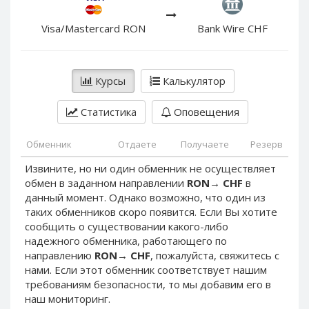
PayPal DKK
PayPal DKK
PayPal HKD
PayPal HKD
Visa/Mastercard RON
Bank Wire CHF
PayPal JPY
PayPal JPY
PayPal NZD
PayPal NZD
Курсы
Калькулятор
PayPal NOK
PayPal NOK
PayPal PLN
PayPal PLN
Статистика
Оповещения
PayPal SGD
PayPal SGD
Обменник
Отдаете
Получаете
Резерв
PayPal SEK
PayPal SEK
Извините, но ни один обменник не осуществляет
PayPal CHF
PayPal CHF
обмен в заданном направлении
RON
→
CHF
в
PayPal MYR
PayPal MYR
данный момент. Однако возможно, что один из
Webmoney WMZ
Webmoney WMZ
таких обменников скоро появится. Если Вы хотите
сообщить о существовании какого-либо
Webmoney WMR
Webmoney WMR
надежного обменника, работающего по
Webmoney WME
Webmoney WME
направлению
RON
→
CHF
, пожалуйста, свяжитесь с
нами. Если этот обменник соответствует нашим
Webmoney WMU
Webmoney WMU
требованиям безопасности, то мы добавим его в
Webmoney WMK
Webmoney WMK
наш мониторинг.