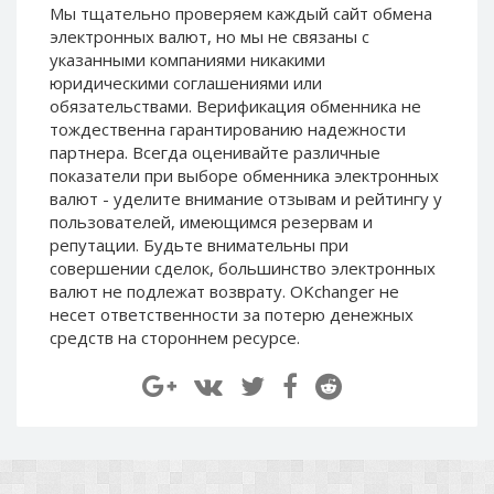
Мы тщательно проверяем каждый сайт обмена
Paymer RUB
Paymer RUB
электронных валют, но мы не связаны c
Paymer UAH
Paymer UAH
указанными компаниями никакими
юридическими соглашениями или
Capitalist USD
Capitalist USD
обязательствами. Верификация обменника не
Capitalist RUB
Capitalist RUB
тождественна гарантированию надежности
Capitalist EUR
Capitalist EUR
партнера. Всегда оценивайте различные
показатели при выборе обменника электронных
Payoneer USD
Payoneer USD
валют - уделите внимание отзывам и рейтингу у
Payoneer EUR
Payoneer EUR
пользователей, имеющимся резервам и
репутации. Будьте внимательны при
Revolut Binance USD
Revolut Binance USD
совершении сделок, большинство электронных
(BUSD)
(BUSD)
валют не подлежат возврату. OKchanger не
Revolut USD
Revolut USD
несет ответственности за потерю денежных
Revolut EUR
Revolut EUR
средств на стороннем ресурсе.
Revolut GBP
Revolut GBP
Global24 UAH
Global24 UAH
Piastrix RUB
Piastrix RUB
Piastrix USD
Piastrix USD
Piastrix EUR
Piastrix EUR