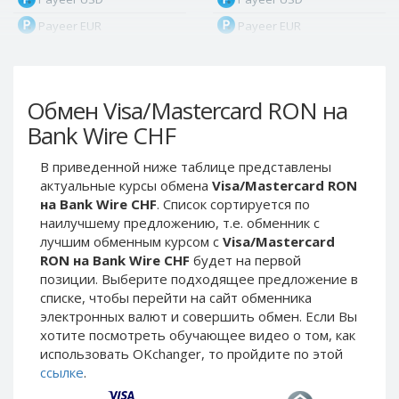
Payeer EUR
Payeer EUR
Payeer RUB
Payeer RUB
Payeer Bitcoin (BTC)
Payeer Bitcoin (BTC)
Обмен Visa/Mastercard RON на
Payeer Tether ERC20
Payeer Tether ERC20
(USDT)
(USDT)
Bank Wire CHF
Payeer UAH
Payeer UAH
В приведенной ниже таблице представлены
ЮMoney RUB
ЮMoney RUB
актуальные курсы обмена
Visa/Mastercard RON
ЮMoney KZT
ЮMoney KZT
на Bank Wire CHF
. Список сортируется по
наилучшему предложению, т.е. обменник с
PayPal USD
PayPal USD
лучшим обменным курсом с
Visa/Mastercard
PayPal EUR
PayPal EUR
RON на Bank Wire CHF
будет на первой
PayPal GBP
PayPal GBP
позиции. Выберите подходящее предложение в
списке, чтобы перейти на сайт обменника
PayPal CAD
PayPal CAD
электронных валют и совершить обмен. Если Вы
PayPal AUD
PayPal AUD
хотите посмотреть обучающее видео о том, как
использовать OKchanger, то пройдите по этой
PayPal RUB
PayPal RUB
ссылке
.
PayPal CZK
PayPal CZK