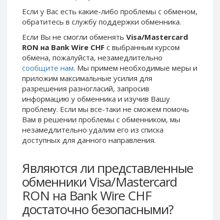
Phone Balance UAH
Phone Balance UAH
Если у Вас есть какие-либо проблемы с обменом,
обратитесь в службу поддержки обменника.
Phone Balance AMD
Phone Balance AMD
Если Вы не смогли обменять
Visa/Mastercard
Neteller USD
Neteller USD
RON на Bank Wire CHF
с выбранным курсом
Neteller EUR
Neteller EUR
обмена, пожалуйста, незамедлительно
сообщите нам
. Мы примем необходимые меры и
Neteller INR
Neteller INR
приложим максимальные усилия для
Neteller PLN
Neteller PLN
разрешения разногласий, запросив
Neteller GBP
Neteller GBP
информацию у обменника и изучив Вашу
проблему. Если мы все-таки не сможем помочь
Neteller NOK
Neteller NOK
Вам в решении проблемы c обменником, мы
Neteller SEK
Neteller SEK
незамедлительно удалим его из списка
доступных для данного направления.
PaySera USD
PaySera USD
PaySera EUR
PaySera EUR
Являются ли представленные
PaySera PLN
PaySera PLN
обменники Visa/Mastercard
AliPay CNY
AliPay CNY
RON на Bank Wire CHF
UnionPay CNY
UnionPay CNY
достаточно безопасными?
Paymer USD
Paymer USD