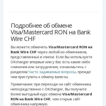
Webmoney WMG
Webmoney WMG
Webmoney WMX
Webmoney WMX
Webmoney WMB
Webmoney WMB
Skril USD
Skril USD
Подробнее об обмене
Skril EUR
Skril EUR
Visa/Mastercard RON на Bank
Skril INR
Skril INR
Wire CHF
Skril PLN
Skril PLN
Вы можете обменять
Visa/Mastercard RON на
Skril GBP
Skril GBP
Bank Wire CHF
через любой из обменников,
Skril AUD
Skril AUD
представленных в списке. Если Вы используете
OKchanger впервые или у Вас есть какие-либо
Skril NOK
Skril NOK
сомнения или затруднения, ознакомьтесь с
Skril SEK
Skril SEK
разделом
Часто задаваемые вопросы
, прежде
Paxum USD
Paxum USD
чем приступить к обмену валюты.
Paxum EUR
Paxum EUR
Примечание: при переходе на сайт обменника
непосредственно c OKchanger, Вы получите
Epay USD
Epay USD
более выгодный курс обмена
Visa/Mastercard
Epay EUR
Epay EUR
RON на Bank Wire CHF
, чем открыв сайт
обменника напрямую.
Phone Balance RUB
Phone Balance RUB