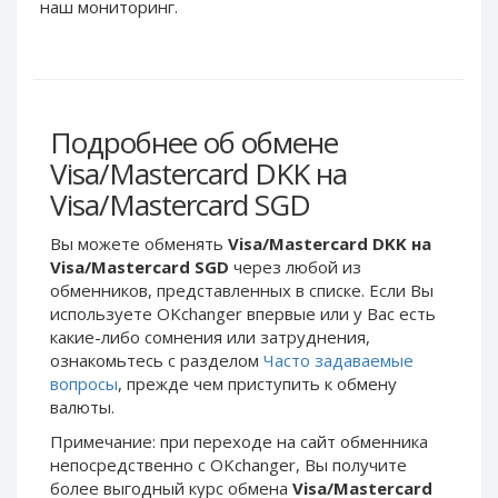
Webmoney WMG
Webmoney WMG
наш мониторинг.
Webmoney WMX
Webmoney WMX
Webmoney WMB
Webmoney WMB
Skril USD
Skril USD
Подробнее об обмене
Skril EUR
Skril EUR
Visa/Mastercard DKK на
Skril INR
Skril INR
Visa/Mastercard SGD
Skril PLN
Skril PLN
Skril GBP
Skril GBP
Вы можете обменять
Visa/Mastercard DKK на
Skril AUD
Skril AUD
Visa/Mastercard SGD
через любой из
обменников, представленных в списке. Если Вы
Skril NOK
Skril NOK
используете OKchanger впервые или у Вас есть
Skril SEK
Skril SEK
какие-либо сомнения или затруднения,
Paxum USD
Paxum USD
ознакомьтесь с разделом
Часто задаваемые
вопросы
, прежде чем приступить к обмену
Paxum EUR
Paxum EUR
валюты.
Epay USD
Epay USD
Примечание: при переходе на сайт обменника
Epay EUR
Epay EUR
непосредственно c OKchanger, Вы получите
более выгодный курс обмена
Visa/Mastercard
Phone Balance RUB
Phone Balance RUB