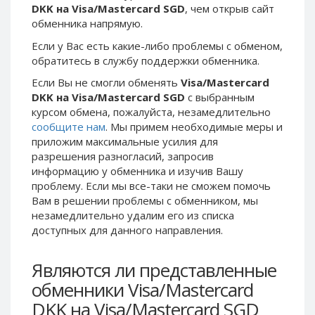
DKK на Visa/Mastercard SGD
, чем открыв сайт
Phone Balance UAH
Phone Balance UAH
обменника напрямую.
Phone Balance AMD
Phone Balance AMD
Если у Вас есть какие-либо проблемы с обменом,
Neteller USD
Neteller USD
обратитесь в службу поддержки обменника.
Neteller EUR
Neteller EUR
Если Вы не смогли обменять
Visa/Mastercard
DKK на Visa/Mastercard SGD
с выбранным
Neteller INR
Neteller INR
курсом обмена, пожалуйста, незамедлительно
Neteller PLN
Neteller PLN
сообщите нам
. Мы примем необходимые меры и
Neteller GBP
Neteller GBP
приложим максимальные усилия для
разрешения разногласий, запросив
Neteller NOK
Neteller NOK
информацию у обменника и изучив Вашу
Neteller SEK
Neteller SEK
проблему. Если мы все-таки не сможем помочь
Вам в решении проблемы c обменником, мы
PaySera USD
PaySera USD
незамедлительно удалим его из списка
PaySera EUR
PaySera EUR
доступных для данного направления.
PaySera PLN
PaySera PLN
Являются ли представленные
AliPay CNY
AliPay CNY
обменники Visa/Mastercard
UnionPay CNY
UnionPay CNY
DKK на Visa/Mastercard SGD
Paymer USD
Paymer USD