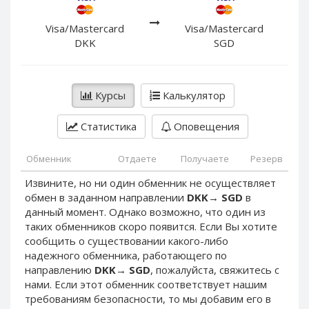
PayPal DKK
PayPal DKK
PayPal HKD
PayPal HKD
Visa/Mastercard
Visa/Mastercard
DKK
SGD
PayPal JPY
PayPal JPY
PayPal NZD
PayPal NZD
PayPal NOK
PayPal NOK
Курсы
Калькулятор
PayPal PLN
PayPal PLN
Статистика
Оповещения
PayPal SGD
PayPal SGD
PayPal SEK
PayPal SEK
Обменник
Отдаете
Получаете
Резерв
PayPal CHF
PayPal CHF
Извините, но ни один обменник не осуществляет
PayPal MYR
PayPal MYR
обмен в заданном направлении
DKK
→
SGD
в
Webmoney WMZ
Webmoney WMZ
данный момент. Однако возможно, что один из
таких обменников скоро появится. Если Вы хотите
Webmoney WMR
Webmoney WMR
сообщить о существовании какого-либо
Webmoney WME
Webmoney WME
надежного обменника, работающего по
направлению
DKK
→
SGD
, пожалуйста, свяжитесь с
Webmoney WMU
Webmoney WMU
нами. Если этот обменник соответствует нашим
Webmoney WMK
Webmoney WMK
требованиям безопасности, то мы добавим его в