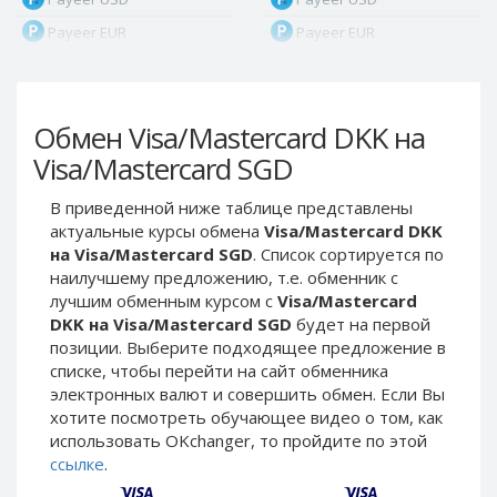
Payeer EUR
Payeer EUR
Payeer RUB
Payeer RUB
Payeer Bitcoin (BTC)
Payeer Bitcoin (BTC)
Обмен Visa/Mastercard DKK на
Payeer Tether ERC20
Payeer Tether ERC20
(USDT)
(USDT)
Visa/Mastercard SGD
Payeer UAH
Payeer UAH
В приведенной ниже таблице представлены
ЮMoney RUB
ЮMoney RUB
актуальные курсы обмена
Visa/Mastercard DKK
ЮMoney KZT
ЮMoney KZT
на Visa/Mastercard SGD
. Список сортируется по
наилучшему предложению, т.е. обменник с
PayPal USD
PayPal USD
лучшим обменным курсом с
Visa/Mastercard
PayPal EUR
PayPal EUR
DKK на Visa/Mastercard SGD
будет на первой
PayPal GBP
PayPal GBP
позиции. Выберите подходящее предложение в
списке, чтобы перейти на сайт обменника
PayPal CAD
PayPal CAD
электронных валют и совершить обмен. Если Вы
PayPal AUD
PayPal AUD
хотите посмотреть обучающее видео о том, как
использовать OKchanger, то пройдите по этой
PayPal RUB
PayPal RUB
ссылке
.
PayPal CZK
PayPal CZK