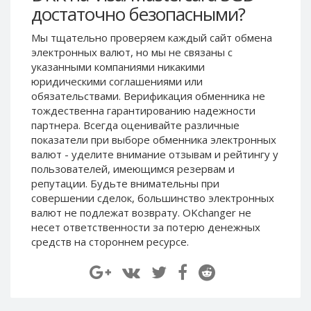
достаточно безопасными?
Paymer RUB
Paymer RUB
Paymer UAH
Paymer UAH
Мы тщательно проверяем каждый сайт обмена
электронных валют, но мы не связаны c
Capitalist USD
Capitalist USD
указанными компаниями никакими
Capitalist RUB
Capitalist RUB
юридическими соглашениями или
Capitalist EUR
Capitalist EUR
обязательствами. Верификация обменника не
тождественна гарантированию надежности
Payoneer USD
Payoneer USD
партнера. Всегда оценивайте различные
Payoneer EUR
Payoneer EUR
показатели при выборе обменника электронных
валют - уделите внимание отзывам и рейтингу у
Revolut Binance USD
Revolut Binance USD
пользователей, имеющимся резервам и
(BUSD)
(BUSD)
репутации. Будьте внимательны при
Revolut USD
Revolut USD
совершении сделок, большинство электронных
Revolut EUR
Revolut EUR
валют не подлежат возврату. OKchanger не
несет ответственности за потерю денежных
Revolut GBP
Revolut GBP
средств на стороннем ресурсе.
Global24 UAH
Global24 UAH
Piastrix RUB
Piastrix RUB
Piastrix USD
Piastrix USD
Piastrix EUR
Piastrix EUR