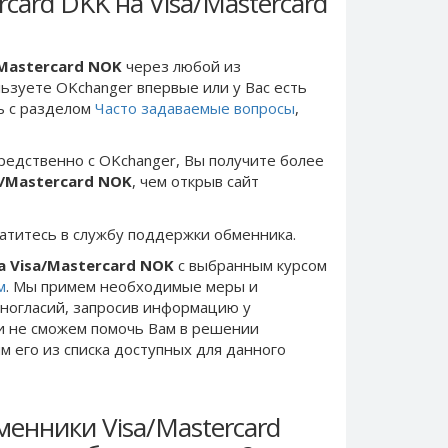
card DKK на Visa/Mastercard
/Mastercard NOK
через любой из
льзуете OKchanger впервые или у Вас есть
ь с разделом
Часто задаваемые вопросы
,
редственно c OKchanger, Вы получите более
a/Mastercard NOK
, чем открыв сайт
ратитесь в службу поддержки обменника.
а Visa/Mastercard NOK
с выбранным курсом
м
. Мы примем необходимые меры и
ногласий, запросив информацию у
ки не сможем помочь Вам в решении
 его из списка доступных для данного
енники Visa/Mastercard