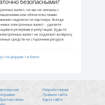
таточно безопасными?
ронных валют, но мы не связаны c
лашениями или обязательствами.
ванию надежности партнера. Всегда
нника электронных валют - уделите
еющимся резервам и репутации. Будьте
электронных валют не подлежат возврату.
ежных средств на стороннем ресурсе.
ти
/
на форуме
/
в блоге
артнерская
Разработчикам
рограмма
Правила сайта
братная связь
Карта сайта
аВо