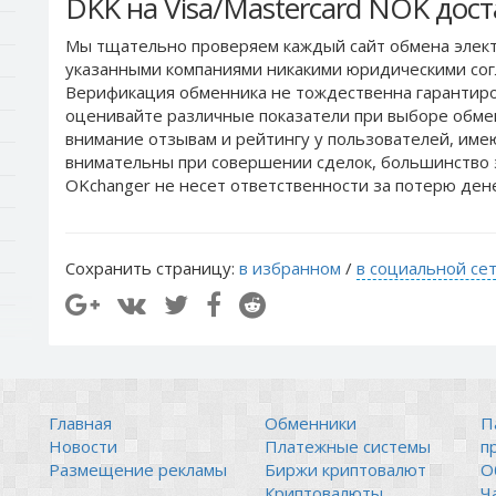
DKK на Visa/Mastercard NOK дос
Мы тщательно проверяем каждый сайт обмена элект
указанными компаниями никакими юридическими сог
Верификация обменника не тождественна гарантиро
оценивайте различные показатели при выборе обме
внимание отзывам и рейтингу у пользователей, им
внимательны при совершении сделок, большинство 
OKchanger не несет ответственности за потерю ден
Сохранить страницу:
в избранном
/
в социальной се
Главная
Обменники
П
Новости
Платежные системы
п
Размещение рекламы
Биржи криптовалют
О
Криптовалюты
Ч