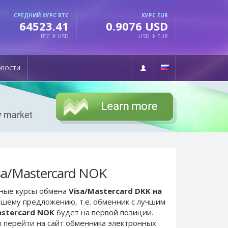
СРЕДНИЙ КУРС BTC
КУРС EUR
64523.41
0.9076 USD
BTC
USD
USD
EUR
ОВОСТИ
sa/Mastercard NOK
ьные курсы обмена
Visa/Mastercard DKK на
учшему предложению, т.е. обменник с лучшим
astercard NOK
будет на первой позиции.
 перейти на сайт обменника электронных