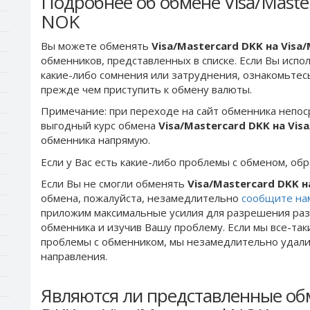
Подробнее об обмене Visa/Master
NOK
Вы можете обменять
Visa/Mastercard DKK на Visa
обменников, представленных в списке. Если Вы испо
какие-либо сомнения или затруднения, ознакомьтес
прежде чем приступить к обмену валюты.
Примечание: при переходе на сайт обменника непос
выгодный курс обмена
Visa/Mastercard DKK на Vis
обменника напрямую.
Если у Вас есть какие-либо проблемы с обменом, об
Если Вы не смогли обменять
Visa/Mastercard DKK н
обмена, пожалуйста, незамедлительно
сообщите на
приложим максимальные усилия для разрешения раз
обменника и изучив Вашу проблему. Если мы все-та
проблемы c обменником, мы незамедлительно удалим
направления.
Являются ли представленные обм