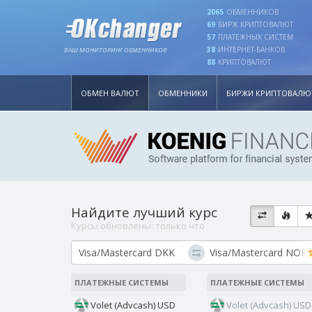
2065
ОБМЕННИКОВ
69
БИРЖ КРИПТОВАЛЮТ
57
ПЛАТЕЖНЫХ СИСТЕМ
38
ИНТЕРНЕТ-БАНКОВ
ВАШ МОНИТОРИНГ ОБМЕННИКОВ
88
КРИПТОВАЛЮТ
ОБМЕН ВАЛЮТ
ОБМЕННИКИ
БИРЖИ КРИПТОВАЛЮ
Найдите лучший курс
Курсы обновлены:
только что
ПЛАТЕЖНЫЕ СИСТЕМЫ
ПЛАТЕЖНЫЕ СИСТЕМЫ
Volet (Advcash) USD
Volet (Advcash) USD