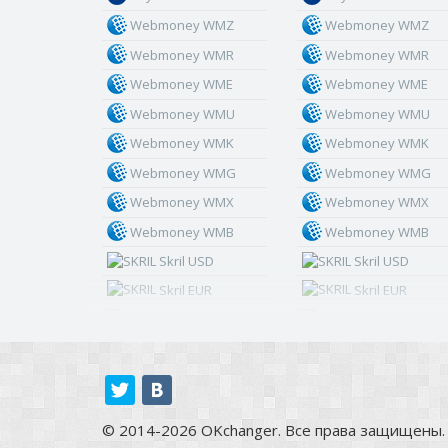
Webmoney WMZ
Webmoney WMZ
Webmoney WMR
Webmoney WMR
Webmoney WME
Webmoney WME
Webmoney WMU
Webmoney WMU
Webmoney WMK
Webmoney WMK
Webmoney WMG
Webmoney WMG
Webmoney WMX
Webmoney WMX
Webmoney WMB
Webmoney WMB
Skril USD
Skril USD
Skril EUR
Skril EUR
Skril INR
Skril INR
Skril PLN
Skril PLN
Skril GBP
Skril GBP
Skril AUD
Skril AUD
© 2014-2026 OKchanger. Все права защищены.
Skril NOK
Skril NOK