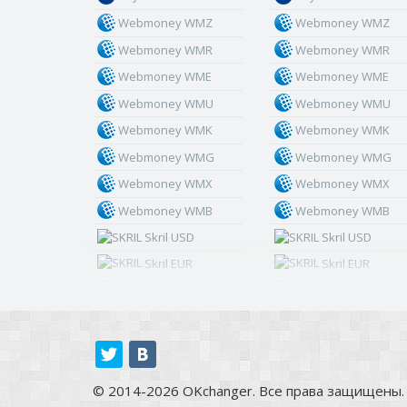
Webmoney WMZ
Webmoney WMZ
Webmoney WMR
Webmoney WMR
Webmoney WME
Webmoney WME
Webmoney WMU
Webmoney WMU
Webmoney WMK
Webmoney WMK
Webmoney WMG
Webmoney WMG
Webmoney WMX
Webmoney WMX
Webmoney WMB
Webmoney WMB
Skril USD
Skril USD
Skril EUR
Skril EUR
Skril INR
Skril INR
Skril PLN
Skril PLN
Skril GBP
Skril GBP
Skril AUD
Skril AUD
© 2014-2026 OKchanger. Все права защищены.
Skril NOK
Skril NOK