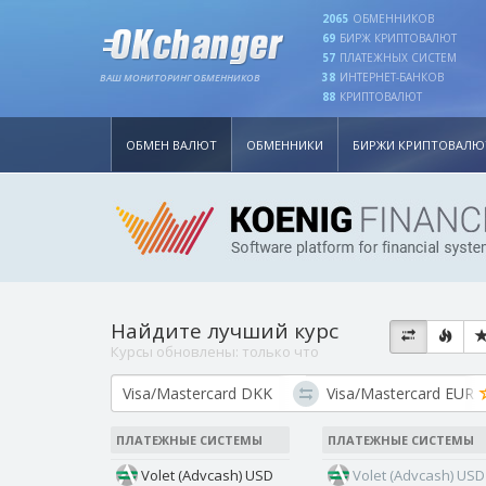
2065
ОБМЕННИКОВ
69
БИРЖ КРИПТОВАЛЮТ
57
ПЛАТЕЖНЫХ СИСТЕМ
38
ИНТЕРНЕТ-БАНКОВ
ВАШ МОНИТОРИНГ ОБМЕННИКОВ
88
КРИПТОВАЛЮТ
ОБМЕН ВАЛЮТ
ОБМЕННИКИ
БИРЖИ КРИПТОВАЛЮ
Найдите лучший курс
Курсы обновлены:
только что
ПЛАТЕЖНЫЕ СИСТЕМЫ
ПЛАТЕЖНЫЕ СИСТЕМЫ
Volet (Advcash) USD
Volet (Advcash) USD