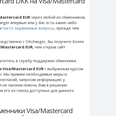
card DKK на Visa/Mastercard
/Mastercard EUR
через любой из обменников,
anger впервые или у Вас есть какие-либо
ом
Часто задаваемые вопросы
, прежде чем
редственно c OKchanger, Вы получите более
a/Mastercard EUR
, чем открыв сайт
ратитесь в службу поддержки обменника.
а Visa/Mastercard EUR
с выбранным курсом
м
. Мы примем необходимые меры и
ногласий, запросив информацию у
ки не сможем помочь Вам в решении
 его из списка доступных для данного
енники Visa/Mastercard