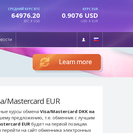
СРЕДНИЙ КУРС BTC
КУРС EUR
64976.20
0.9076 USD
BTC
USD
USD
EUR
ОВОСТИ
sa/Mastercard EUR
ьные курсы обмена
Visa/Mastercard DKK на
чшему предложению, т.е. обменник с лучшим
astercard EUR
будет на первой позиции.
 перейти на сайт обменника электронных