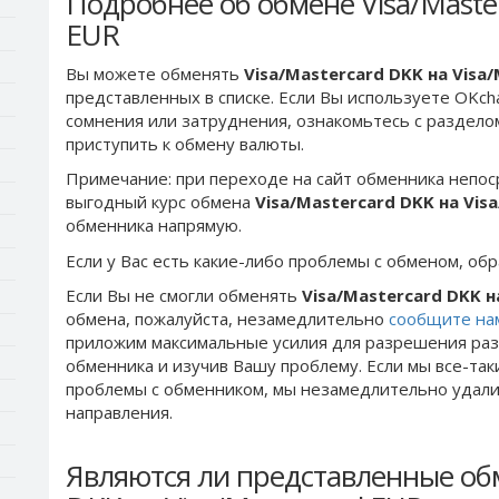
Подробнее об обмене Visa/Master
EUR
Вы можете обменять
Visa/Mastercard DKK на Visa
представленных в списке. Если Вы используете OKch
сомнения или затруднения, ознакомьтесь с раздел
приступить к обмену валюты.
Примечание: при переходе на сайт обменника непос
выгодный курс обмена
Visa/Mastercard DKK на Vis
обменника напрямую.
Если у Вас есть какие-либо проблемы с обменом, об
Если Вы не смогли обменять
Visa/Mastercard DKK н
обмена, пожалуйста, незамедлительно
сообщите на
приложим максимальные усилия для разрешения раз
обменника и изучив Вашу проблему. Если мы все-та
проблемы c обменником, мы незамедлительно удалим
направления.
Являются ли представленные обм