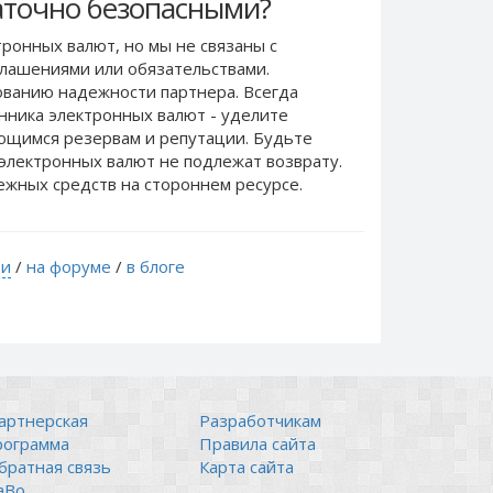
таточно безопасными?
ронных валют, но мы не связаны c
лашениями или обязательствами.
ванию надежности партнера. Всегда
нника электронных валют - уделите
еющимся резервам и репутации. Будьте
электронных валют не подлежат возврату.
ежных средств на стороннем ресурсе.
ти
/
на форуме
/
в блоге
артнерская
Разработчикам
рограмма
Правила сайта
братная связь
Карта сайта
аВо