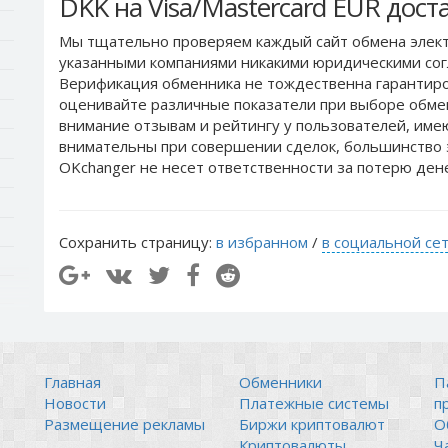
DKK на Visa/Mastercard EUR дос
Мы тщательно проверяем каждый сайт обмена элект
указанными компаниями никакими юридическими сог
Верификация обменника не тождественна гарантиро
оценивайте различные показатели при выборе обме
внимание отзывам и рейтингу у пользователей, им
внимательны при совершении сделок, большинство 
OKchanger не несет ответственности за потерю ден
Сохранить страницу:
в избранном
/
в социальной се
Главная
Обменники
П
Новости
Платежные системы
п
Размещение рекламы
Биржи криптовалют
О
Криптовалюты
Ч