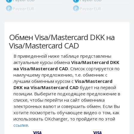
Payeer EUR
Payeer EUR
Payeer RUB
Payeer RUB
Payeer Bitcoin (BTC)
Payeer Bitcoin (BTC)
Обмен Visa/Mastercard DKK на
Payeer Tether ERC20
Payeer Tether ERC20
(USDT)
(USDT)
Visa/Mastercard CAD
Payeer UAH
Payeer UAH
В приведенной ниже таблице представлены
ЮMoney RUB
ЮMoney RUB
актуальные курсы обмена
Visa/Mastercard DKK
ЮMoney KZT
ЮMoney KZT
на Visa/Mastercard CAD
. Список сортируется по
наилучшему предложению, т.е. обменник с
PayPal USD
PayPal USD
лучшим обменным курсом с
Visa/Mastercard
PayPal EUR
PayPal EUR
DKK на Visa/Mastercard CAD
будет на первой
PayPal GBP
PayPal GBP
позиции. Выберите подходящее предложение в
списке, чтобы перейти на сайт обменника
PayPal CAD
PayPal CAD
электронных валют и совершить обмен. Если Вы
PayPal AUD
PayPal AUD
хотите посмотреть обучающее видео о том, как
использовать OKchanger, то пройдите по этой
PayPal RUB
PayPal RUB
ссылке
.
PayPal CZK
PayPal CZK