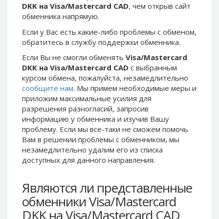
DKK на Visa/Mastercard CAD
, чем открыв сайт
Phone Balance UAH
Phone Balance UAH
обменника напрямую.
Phone Balance AMD
Phone Balance AMD
Если у Вас есть какие-либо проблемы с обменом,
Neteller USD
Neteller USD
обратитесь в службу поддержки обменника.
Neteller EUR
Neteller EUR
Если Вы не смогли обменять
Visa/Mastercard
DKK на Visa/Mastercard CAD
с выбранным
Neteller INR
Neteller INR
курсом обмена, пожалуйста, незамедлительно
Neteller PLN
Neteller PLN
сообщите нам
. Мы примем необходимые меры и
Neteller GBP
Neteller GBP
приложим максимальные усилия для
разрешения разногласий, запросив
Neteller NOK
Neteller NOK
информацию у обменника и изучив Вашу
Neteller SEK
Neteller SEK
проблему. Если мы все-таки не сможем помочь
Вам в решении проблемы c обменником, мы
PaySera USD
PaySera USD
незамедлительно удалим его из списка
PaySera EUR
PaySera EUR
доступных для данного направления.
PaySera PLN
PaySera PLN
Являются ли представленные
AliPay CNY
AliPay CNY
обменники Visa/Mastercard
UnionPay CNY
UnionPay CNY
DKK на Visa/Mastercard CAD
Paymer USD
Paymer USD