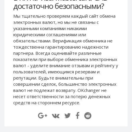
достаточно безопасными?
Paymer RUB
Paymer RUB
Paymer UAH
Paymer UAH
Мы тщательно проверяем каждый сайт обмена
электронных валют, но мы не связаны c
Capitalist USD
Capitalist USD
указанными компаниями никакими
Capitalist RUB
Capitalist RUB
юридическими соглашениями или
Capitalist EUR
Capitalist EUR
обязательствами. Верификация обменника не
тождественна гарантированию надежности
Payoneer USD
Payoneer USD
партнера. Всегда оценивайте различные
Payoneer EUR
Payoneer EUR
показатели при выборе обменника электронных
валют - уделите внимание отзывам и рейтингу у
Revolut Binance USD
Revolut Binance USD
пользователей, имеющимся резервам и
(BUSD)
(BUSD)
репутации. Будьте внимательны при
Revolut USD
Revolut USD
совершении сделок, большинство электронных
Revolut EUR
Revolut EUR
валют не подлежат возврату. OKchanger не
несет ответственности за потерю денежных
Revolut GBP
Revolut GBP
средств на стороннем ресурсе.
Global24 UAH
Global24 UAH
Piastrix RUB
Piastrix RUB
Piastrix USD
Piastrix USD
Piastrix EUR
Piastrix EUR