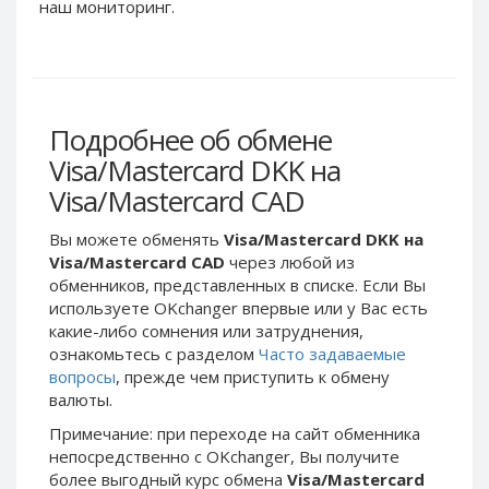
Webmoney WMG
Webmoney WMG
наш мониторинг.
Webmoney WMX
Webmoney WMX
Webmoney WMB
Webmoney WMB
Skril USD
Skril USD
Подробнее об обмене
Skril EUR
Skril EUR
Visa/Mastercard DKK на
Skril INR
Skril INR
Visa/Mastercard CAD
Skril PLN
Skril PLN
Skril GBP
Skril GBP
Вы можете обменять
Visa/Mastercard DKK на
Skril AUD
Skril AUD
Visa/Mastercard CAD
через любой из
обменников, представленных в списке. Если Вы
Skril NOK
Skril NOK
используете OKchanger впервые или у Вас есть
Skril SEK
Skril SEK
какие-либо сомнения или затруднения,
Paxum USD
Paxum USD
ознакомьтесь с разделом
Часто задаваемые
вопросы
, прежде чем приступить к обмену
Paxum EUR
Paxum EUR
валюты.
Epay USD
Epay USD
Примечание: при переходе на сайт обменника
Epay EUR
Epay EUR
непосредственно c OKchanger, Вы получите
более выгодный курс обмена
Visa/Mastercard
Phone Balance RUB
Phone Balance RUB