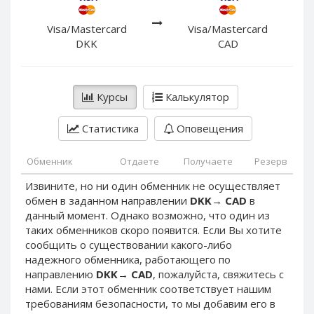
PayPal DKK
PayPal DKK
PayPal HKD
PayPal HKD
Visa/Mastercard
Visa/Mastercard
DKK
CAD
PayPal JPY
PayPal JPY
PayPal NZD
PayPal NZD
PayPal NOK
PayPal NOK
Курсы
Калькулятор
PayPal PLN
PayPal PLN
Статистика
Оповещения
PayPal SGD
PayPal SGD
PayPal SEK
PayPal SEK
Обменник
Отдаете
Получаете
Резерв
PayPal CHF
PayPal CHF
Извините, но ни один обменник не осуществляет
PayPal MYR
PayPal MYR
обмен в заданном направлении
DKK
→
CAD
в
Webmoney WMZ
Webmoney WMZ
данный момент. Однако возможно, что один из
таких обменников скоро появится. Если Вы хотите
Webmoney WMR
Webmoney WMR
сообщить о существовании какого-либо
Webmoney WME
Webmoney WME
надежного обменника, работающего по
направлению
DKK
→
CAD
, пожалуйста, свяжитесь с
Webmoney WMU
Webmoney WMU
нами. Если этот обменник соответствует нашим
Webmoney WMK
Webmoney WMK
требованиям безопасности, то мы добавим его в