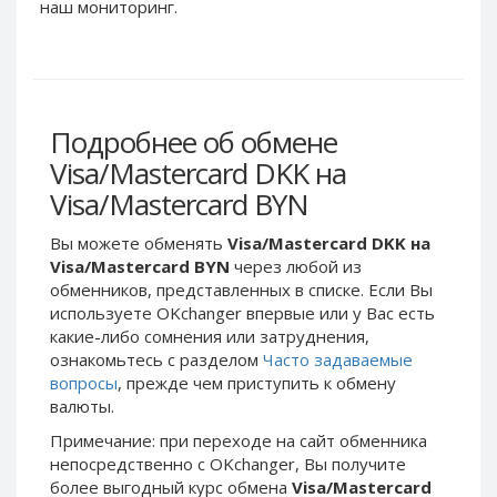
Webmoney WMG
Webmoney WMG
наш мониторинг.
Webmoney WMX
Webmoney WMX
Webmoney WMB
Webmoney WMB
Skril USD
Skril USD
Подробнее об обмене
Skril EUR
Skril EUR
Visa/Mastercard DKK на
Skril INR
Skril INR
Visa/Mastercard BYN
Skril PLN
Skril PLN
Skril GBP
Skril GBP
Вы можете обменять
Visa/Mastercard DKK на
Skril AUD
Skril AUD
Visa/Mastercard BYN
через любой из
обменников, представленных в списке. Если Вы
Skril NOK
Skril NOK
используете OKchanger впервые или у Вас есть
Skril SEK
Skril SEK
какие-либо сомнения или затруднения,
Paxum USD
Paxum USD
ознакомьтесь с разделом
Часто задаваемые
вопросы
, прежде чем приступить к обмену
Paxum EUR
Paxum EUR
валюты.
Epay USD
Epay USD
Примечание: при переходе на сайт обменника
Epay EUR
Epay EUR
непосредственно c OKchanger, Вы получите
более выгодный курс обмена
Visa/Mastercard
Phone Balance RUB
Phone Balance RUB