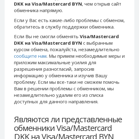
DKK на Visa/Mastercard BYN
, чем открыв сайт
Phone Balance UAH
Phone Balance UAH
обменника напрямую.
Phone Balance AMD
Phone Balance AMD
Если у Вас есть какие-либо проблемы с обменом,
Neteller USD
Neteller USD
обратитесь в службу поддержки обменника.
Neteller EUR
Neteller EUR
Если Вы не смогли обменять
Visa/Mastercard
DKK на Visa/Mastercard BYN
с выбранным
Neteller INR
Neteller INR
курсом обмена, пожалуйста, незамедлительно
Neteller PLN
Neteller PLN
сообщите нам
. Мы примем необходимые меры и
Neteller GBP
Neteller GBP
приложим максимальные усилия для
разрешения разногласий, запросив
Neteller NOK
Neteller NOK
информацию у обменника и изучив Вашу
Neteller SEK
Neteller SEK
проблему. Если мы все-таки не сможем помочь
Вам в решении проблемы c обменником, мы
PaySera USD
PaySera USD
незамедлительно удалим его из списка
PaySera EUR
PaySera EUR
доступных для данного направления.
PaySera PLN
PaySera PLN
Являются ли представленные
AliPay CNY
AliPay CNY
обменники Visa/Mastercard
UnionPay CNY
UnionPay CNY
DKK на Visa/Mastercard BYN
Paymer USD
Paymer USD