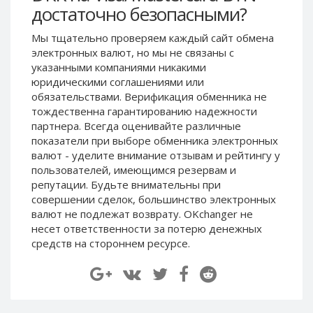
достаточно безопасными?
Paymer RUB
Paymer RUB
Paymer UAH
Paymer UAH
Мы тщательно проверяем каждый сайт обмена
электронных валют, но мы не связаны c
Capitalist USD
Capitalist USD
указанными компаниями никакими
Capitalist RUB
Capitalist RUB
юридическими соглашениями или
Capitalist EUR
Capitalist EUR
обязательствами. Верификация обменника не
тождественна гарантированию надежности
Payoneer USD
Payoneer USD
партнера. Всегда оценивайте различные
Payoneer EUR
Payoneer EUR
показатели при выборе обменника электронных
валют - уделите внимание отзывам и рейтингу у
Revolut Binance USD
Revolut Binance USD
пользователей, имеющимся резервам и
(BUSD)
(BUSD)
репутации. Будьте внимательны при
Revolut USD
Revolut USD
совершении сделок, большинство электронных
Revolut EUR
Revolut EUR
валют не подлежат возврату. OKchanger не
несет ответственности за потерю денежных
Revolut GBP
Revolut GBP
средств на стороннем ресурсе.
Global24 UAH
Global24 UAH
Piastrix RUB
Piastrix RUB
Piastrix USD
Piastrix USD
Piastrix EUR
Piastrix EUR