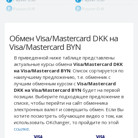
Payeer EUR
Payeer EUR
Payeer RUB
Payeer RUB
Payeer Bitcoin (BTC)
Payeer Bitcoin (BTC)
Обмен Visa/Mastercard DKK на
Payeer Tether ERC20
Payeer Tether ERC20
(USDT)
(USDT)
Visa/Mastercard BYN
Payeer UAH
Payeer UAH
В приведенной ниже таблице представлены
ЮMoney RUB
ЮMoney RUB
актуальные курсы обмена
Visa/Mastercard DKK
ЮMoney KZT
ЮMoney KZT
на Visa/Mastercard BYN
. Список сортируется по
наилучшему предложению, т.е. обменник с
PayPal USD
PayPal USD
лучшим обменным курсом с
Visa/Mastercard
PayPal EUR
PayPal EUR
DKK на Visa/Mastercard BYN
будет на первой
PayPal GBP
PayPal GBP
позиции. Выберите подходящее предложение в
списке, чтобы перейти на сайт обменника
PayPal CAD
PayPal CAD
электронных валют и совершить обмен. Если Вы
PayPal AUD
PayPal AUD
хотите посмотреть обучающее видео о том, как
использовать OKchanger, то пройдите по этой
PayPal RUB
PayPal RUB
ссылке
.
PayPal CZK
PayPal CZK