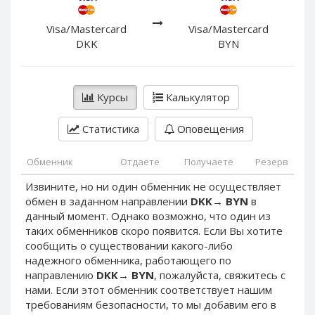
PayPal DKK
PayPal DKK
PayPal HKD
PayPal HKD
Visa/Mastercard
Visa/Mastercard
DKK
BYN
PayPal JPY
PayPal JPY
PayPal NZD
PayPal NZD
PayPal NOK
PayPal NOK
Курсы
Калькулятор
PayPal PLN
PayPal PLN
Статистика
Оповещения
PayPal SGD
PayPal SGD
PayPal SEK
PayPal SEK
Обменник
Отдаете
Получаете
Резерв
PayPal CHF
PayPal CHF
Извините, но ни один обменник не осуществляет
PayPal MYR
PayPal MYR
обмен в заданном направлении
DKK
→
BYN
в
Webmoney WMZ
Webmoney WMZ
данный момент. Однако возможно, что один из
таких обменников скоро появится. Если Вы хотите
Webmoney WMR
Webmoney WMR
сообщить о существовании какого-либо
Webmoney WME
Webmoney WME
надежного обменника, работающего по
направлению
DKK
→
BYN
, пожалуйста, свяжитесь с
Webmoney WMU
Webmoney WMU
нами. Если этот обменник соответствует нашим
Webmoney WMK
Webmoney WMK
требованиям безопасности, то мы добавим его в