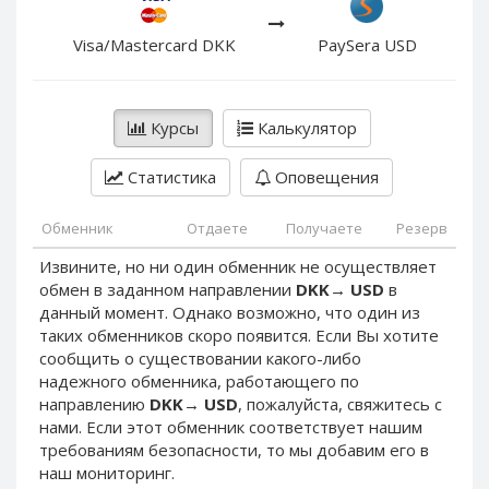
PayPal DKK
PayPal DKK
PayPal HKD
PayPal HKD
Visa/Mastercard DKK
PaySera USD
PayPal JPY
PayPal JPY
PayPal NZD
PayPal NZD
Курсы
Калькулятор
PayPal NOK
PayPal NOK
PayPal PLN
PayPal PLN
Статистика
Оповещения
PayPal SGD
PayPal SGD
Обменник
Отдаете
Получаете
Резерв
PayPal SEK
PayPal SEK
Извините, но ни один обменник не осуществляет
PayPal CHF
PayPal CHF
обмен в заданном направлении
DKK
→
USD
в
PayPal MYR
PayPal MYR
данный момент. Однако возможно, что один из
Webmoney WMZ
Webmoney WMZ
таких обменников скоро появится. Если Вы хотите
сообщить о существовании какого-либо
Webmoney WMR
Webmoney WMR
надежного обменника, работающего по
Webmoney WME
Webmoney WME
направлению
DKK
→
USD
, пожалуйста, свяжитесь с
нами. Если этот обменник соответствует нашим
Webmoney WMU
Webmoney WMU
требованиям безопасности, то мы добавим его в
Webmoney WMK
Webmoney WMK
наш мониторинг.