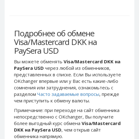
Webmoney WMG
Webmoney WMG
Webmoney WMX
Webmoney WMX
Webmoney WMB
Webmoney WMB
Skril USD
Skril USD
Подробнее об обмене
Skril EUR
Skril EUR
Visa/Mastercard DKK на
Skril INR
Skril INR
PaySera USD
Skril PLN
Skril PLN
Вы можете обменять
Visa/Mastercard DKK на
Skril GBP
Skril GBP
PaySera USD
через любой из обменников,
Skril AUD
Skril AUD
представленных в списке. Если Вы используете
OKchanger впервые или у Вас есть какие-либо
Skril NOK
Skril NOK
сомнения или затруднения, ознакомьтесь с
Skril SEK
Skril SEK
разделом
Часто задаваемые вопросы
, прежде
Paxum USD
Paxum USD
чем приступить к обмену валюты.
Paxum EUR
Paxum EUR
Примечание: при переходе на сайт обменника
непосредственно c OKchanger, Вы получите
Epay USD
Epay USD
более выгодный курс обмена
Visa/Mastercard
Epay EUR
Epay EUR
DKK на PaySera USD
, чем открыв сайт
обменника напрямую.
Phone Balance RUB
Phone Balance RUB