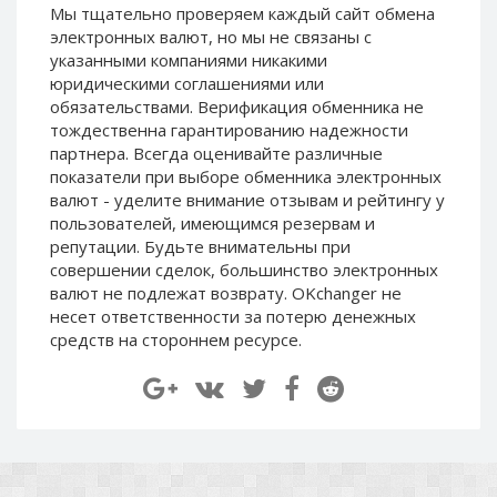
Мы тщательно проверяем каждый сайт обмена
Paymer RUB
Paymer RUB
электронных валют, но мы не связаны c
Paymer UAH
Paymer UAH
указанными компаниями никакими
юридическими соглашениями или
Capitalist USD
Capitalist USD
обязательствами. Верификация обменника не
Capitalist RUB
Capitalist RUB
тождественна гарантированию надежности
Capitalist EUR
Capitalist EUR
партнера. Всегда оценивайте различные
показатели при выборе обменника электронных
Payoneer USD
Payoneer USD
валют - уделите внимание отзывам и рейтингу у
Payoneer EUR
Payoneer EUR
пользователей, имеющимся резервам и
репутации. Будьте внимательны при
Revolut Binance USD
Revolut Binance USD
совершении сделок, большинство электронных
(BUSD)
(BUSD)
валют не подлежат возврату. OKchanger не
Revolut USD
Revolut USD
несет ответственности за потерю денежных
Revolut EUR
Revolut EUR
средств на стороннем ресурсе.
Revolut GBP
Revolut GBP
Global24 UAH
Global24 UAH
Piastrix RUB
Piastrix RUB
Piastrix USD
Piastrix USD
Piastrix EUR
Piastrix EUR