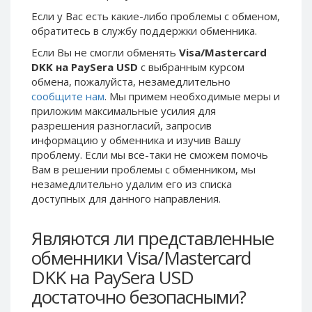
Phone Balance UAH
Phone Balance UAH
Если у Вас есть какие-либо проблемы с обменом,
обратитесь в службу поддержки обменника.
Phone Balance AMD
Phone Balance AMD
Если Вы не смогли обменять
Visa/Mastercard
Neteller USD
Neteller USD
DKK на PaySera USD
с выбранным курсом
Neteller EUR
Neteller EUR
обмена, пожалуйста, незамедлительно
сообщите нам
. Мы примем необходимые меры и
Neteller INR
Neteller INR
приложим максимальные усилия для
Neteller PLN
Neteller PLN
разрешения разногласий, запросив
Neteller GBP
Neteller GBP
информацию у обменника и изучив Вашу
проблему. Если мы все-таки не сможем помочь
Neteller NOK
Neteller NOK
Вам в решении проблемы c обменником, мы
Neteller SEK
Neteller SEK
незамедлительно удалим его из списка
доступных для данного направления.
PaySera USD
PaySera USD
PaySera EUR
PaySera EUR
Являются ли представленные
PaySera PLN
PaySera PLN
обменники Visa/Mastercard
AliPay CNY
AliPay CNY
DKK на PaySera USD
UnionPay CNY
UnionPay CNY
достаточно безопасными?
Paymer USD
Paymer USD