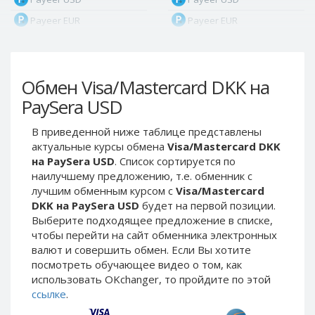
Payeer EUR
Payeer EUR
Payeer RUB
Payeer RUB
Payeer Bitcoin (BTC)
Payeer Bitcoin (BTC)
Обмен Visa/Mastercard DKK на
Payeer Tether ERC20
Payeer Tether ERC20
(USDT)
(USDT)
PaySera USD
Payeer UAH
Payeer UAH
В приведенной ниже таблице представлены
ЮMoney RUB
ЮMoney RUB
актуальные курсы обмена
Visa/Mastercard DKK
ЮMoney KZT
ЮMoney KZT
на PaySera USD
. Список сортируется по
наилучшему предложению, т.е. обменник с
PayPal USD
PayPal USD
лучшим обменным курсом с
Visa/Mastercard
PayPal EUR
PayPal EUR
DKK на PaySera USD
будет на первой позиции.
PayPal GBP
PayPal GBP
Выберите подходящее предложение в списке,
чтобы перейти на сайт обменника электронных
PayPal CAD
PayPal CAD
валют и совершить обмен. Если Вы хотите
PayPal AUD
PayPal AUD
посмотреть обучающее видео о том, как
использовать OKchanger, то пройдите по этой
PayPal RUB
PayPal RUB
ссылке
.
PayPal CZK
PayPal CZK