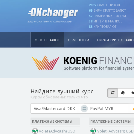
2065
ОБМЕННИКОВ
69
БИРЖ КРИПТОВАЛЮТ
57
ПЛАТЕЖНЫХ СИСТЕМ
38
ИНТЕРНЕТ-БАНКОВ
ВАШ МОНИТОРИНГ ОБМЕННИКОВ
88
КРИПТОВАЛЮТ
ОБМЕН ВАЛЮТ
ОБМЕННИКИ
БИРЖИ КРИПТОВАЛЮ
Найдите лучший курс
Курсы обновлены:
только что
ПЛАТЕЖНЫЕ СИСТЕМЫ
ПЛАТЕЖНЫЕ СИСТЕМЫ
Volet (Advcash) USD
Volet (Advcash) USD