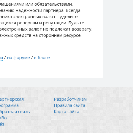
лашениями или обязательствами.
ванию надежности партнера. Всегда
нника электронных валют - уделите
еющимся резервам и репутации. Будьте
электронных валют не подлежат возврату.
ежных средств на стороннем ресурсе.
ти
/
на форуме
/
в блоге
артнерская
Разработчикам
рограмма
Правила сайта
братная связь
Карта сайта
аВо
ki