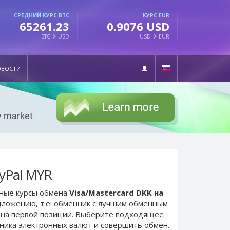
СРЕДНИЙ КУРС BTC
КУРС EUR
65261.23
0.9076 USD
BTC
USD
USD
EUR
ОВОСТИ
ayPal MYR
ьные курсы обмена
Visa/Mastercard DKK на
едложению, т.е. обменник с лучшим обменным
на первой позиции. Выберите подходящее
нника электронных валют и совершить обмен.