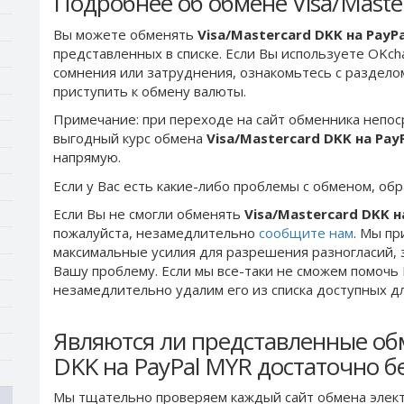
Подробнее об обмене Visa/Maste
Вы можете обменять
Visa/Mastercard DKK на PayP
представленных в списке. Если Вы используете OKch
сомнения или затруднения, ознакомьтесь с раздел
приступить к обмену валюты.
Примечание: при переходе на сайт обменника непос
выгодный курс обмена
Visa/Mastercard DKK на Pay
напрямую.
Если у Вас есть какие-либо проблемы с обменом, об
Если Вы не смогли обменять
Visa/Mastercard DKK н
пожалуйста, незамедлительно
сообщите нам
. Мы п
максимальные усилия для разрешения разногласий, 
Вашу проблему. Если мы все-таки не сможем помочь
незамедлительно удалим его из списка доступных д
Являются ли представленные обм
DKK на PayPal MYR достаточно 
Мы тщательно проверяем каждый сайт обмена элект