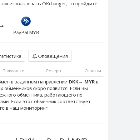
 как использовать OKchanger, то пройдите
PayPal MYR
атистика
Оповещения
Получаете
Резерв
Отзывы
бмен в заданном направлении
DKK
→
MYR
в
х обменников скоро появится. Если Вы
дежного обменника, работающего по
нами. Если этот обменник соответствует
го в наш мониторинг.