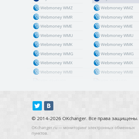
Webmoney WMZ
Webmoney WMZ
Webmoney WMR
Webmoney WMR
Webmoney WME
Webmoney WME
Webmoney WMU
Webmoney WMU
Webmoney WMK
Webmoney WMK
Webmoney WMG
Webmoney WMG
Webmoney WMX
Webmoney WMX
Webmoney WMB
Webmoney WMB
Skril USD
Skril USD
Skril EUR
Skril EUR
Skril INR
Skril INR
Skril PLN
Skril PLN
Skril GBP
Skril GBP
© 2014-2026 OKchanger. Все права защищены.
Skril AUD
Skril AUD
OKchanger.ru — мониторинг электронных обменных
пунктов.
Skril NOK
Skril NOK