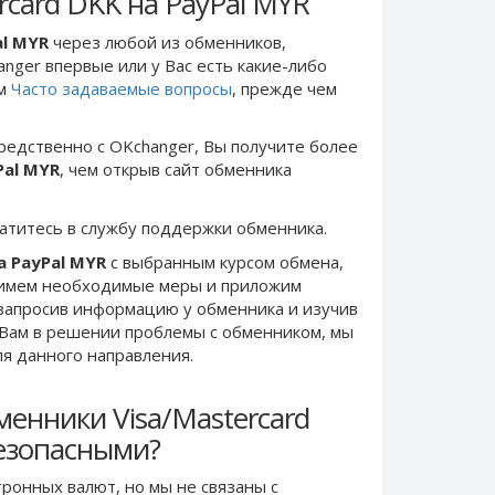
rcard DKK на PayPal MYR
al MYR
через любой из обменников,
anger впервые или у Вас есть какие-либо
ом
Часто задаваемые вопросы
, прежде чем
редственно c OKchanger, Вы получите более
Pal MYR
, чем открыв сайт обменника
ратитесь в службу поддержки обменника.
а PayPal MYR
с выбранным курсом обмена,
римем необходимые меры и приложим
запросив информацию у обменника и изучив
 Вам в решении проблемы c обменником, мы
ля данного направления.
енники Visa/Mastercard
безопасными?
ронных валют, но мы не связаны c