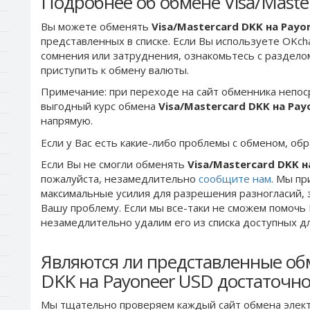
Подробнее об обмене Visa/Maste
Вы можете обменять
Visa/Mastercard DKK на Payo
представленных в списке. Если Вы используете OKch
сомнения или затруднения, ознакомьтесь с раздел
приступить к обмену валюты.
Примечание: при переходе на сайт обменника непос
выгодный курс обмена
Visa/Mastercard DKK на Pay
напрямую.
Если у Вас есть какие-либо проблемы с обменом, об
Если Вы не смогли обменять
Visa/Mastercard DKK н
пожалуйста, незамедлительно
сообщите нам
. Мы п
максимальные усилия для разрешения разногласий, 
Вашу проблему. Если мы все-таки не сможем помочь
незамедлительно удалим его из списка доступных д
Являются ли представленные обм
DKK на Payoneer USD достаточн
Мы тщательно проверяем каждый сайт обмена элект