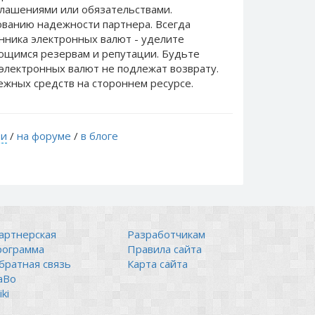
лашениями или обязательствами.
ванию надежности партнера. Всегда
нника электронных валют - уделите
еющимся резервам и репутации. Будьте
электронных валют не подлежат возврату.
ежных средств на стороннем ресурсе.
ти
/
на форуме
/
в блоге
артнерская
Разработчикам
рограмма
Правила сайта
братная связь
Карта сайта
аВо
ki