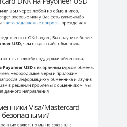
rcard DKK на Payoneer USD
neer USD
через любой из обменников,
anger впервые или у Вас есть какие-либо
ом
Часто задаваемые вопросы
, прежде чем
редственно c OKchanger, Вы получите более
oneer USD
, чем открыв сайт обменника
ратитесь в службу поддержки обменника.
а Payoneer USD
с выбранным курсом обмена,
римем необходимые меры и приложим
запросив информацию у обменника и изучив
 Вам в решении проблемы c обменником, мы
ля данного направления.
енники Visa/Mastercard
о безопасными?
ронных валют, но мы не связаны c