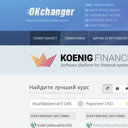
2065
ОБМЕННИКОВ
69
БИРЖ КРИПТОВАЛЮТ
57
ПЛАТЕЖНЫХ СИСТЕМ
38
ИНТЕРНЕТ-БАНКОВ
ВАШ МОНИТОРИНГ ОБМЕННИКОВ
88
КРИПТОВАЛЮТ
ОБМЕН ВАЛЮТ
ОБМЕННИКИ
БИРЖИ КРИПТОВАЛЮ
Найдите лучший курс
Курсы обновлены:
только что
ПЛАТЕЖНЫЕ СИСТЕМЫ
ПЛАТЕЖНЫЕ СИСТЕМЫ
Volet (Advcash) USD
Volet (Advcash) USD