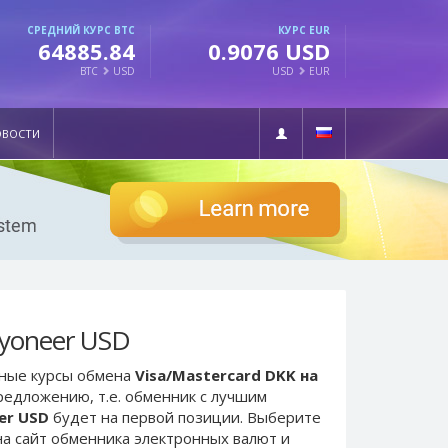
СРЕДНИЙ КУРС BTC
КУРС EUR
64885.84
0.9076 USD
BTC
USD
USD
EUR
ОВОСТИ
ayoneer USD
ьные курсы обмена
Visa/Mastercard DKK на
редложению, т.е. обменник с лучшим
er USD
будет на первой позиции. Выберите
а сайт обменника электронных валют и