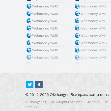
Webmoney WMZ
Webmoney WMZ
Webmoney WMR
Webmoney WMR
Webmoney WME
Webmoney WME
Webmoney WMU
Webmoney WMU
Webmoney WMK
Webmoney WMK
Webmoney WMG
Webmoney WMG
Webmoney WMX
Webmoney WMX
Webmoney WMB
Webmoney WMB
Skril USD
Skril USD
Skril EUR
Skril EUR
Skril INR
Skril INR
Skril PLN
Skril PLN
Skril GBP
Skril GBP
© 2014-2026 OKchanger. Все права защищены.
Skril AUD
Skril AUD
OKchanger.ru — мониторинг электронных обменных
пунктов.
Skril NOK
Skril NOK