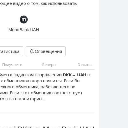
ющее видео о том, как использовать
MonoBank UAH
атистика
Оповещения
Получаете
Резерв
Отзывы
бмен в заданном направлении
DKK
→
UAH
в
х обменников скоро появится. Если Вы
дежного обменника, работающего по
нами. Если этот обменник соответствует
го в наш мониторинг.