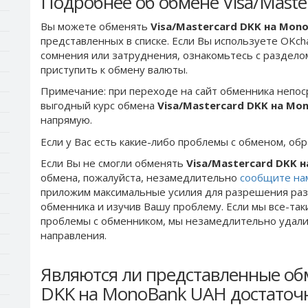
Подробнее об обмене Visa/Mast
Вы можете обменять
Visa/Mastercard DKK на Mon
представленных в списке. Если Вы используете OKch
сомнения или затруднения, ознакомьтесь с раздел
приступить к обмену валюты.
Примечание: при переходе на сайт обменника непос
выгодный курс обмена
Visa/Mastercard DKK на Mo
напрямую.
Если у Вас есть какие-либо проблемы с обменом, об
Если Вы не смогли обменять
Visa/Mastercard DKK 
обмена, пожалуйста, незамедлительно
сообщите на
приложим максимальные усилия для разрешения раз
обменника и изучив Вашу проблему. Если мы все-та
проблемы c обменником, мы незамедлительно удалим
направления.
Являются ли представленные обм
DKK на MonoBank UAH достаточ