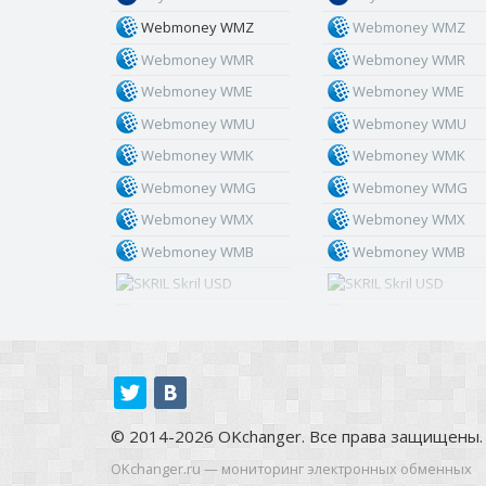
Webmoney WMZ
Webmoney WMZ
Webmoney WMR
Webmoney WMR
Webmoney WME
Webmoney WME
Webmoney WMU
Webmoney WMU
Webmoney WMK
Webmoney WMK
Webmoney WMG
Webmoney WMG
Webmoney WMX
Webmoney WMX
Webmoney WMB
Webmoney WMB
Skril USD
Skril USD
Skril EUR
Skril EUR
Skril INR
Skril INR
Skril PLN
Skril PLN
Skril GBP
Skril GBP
© 2014-2026 OKchanger. Все права защищены.
Skril AUD
Skril AUD
OKchanger.ru — мониторинг электронных обменных
Skril NOK
Skril NOK