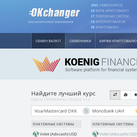
2065
ОБМЕННИКОВ
69
БИРЖ КРИПТОВАЛЮТ
57
ПЛАТЕЖНЫХ СИСТЕМ
38
ИНТЕРНЕТ-БАНКОВ
ВАШ МОНИТОРИНГ ОБМЕННИКОВ
88
КРИПТОВАЛЮТ
ОБМЕН ВАЛЮТ
ОБМЕННИКИ
БИРЖИ КРИПТОВАЛЮ
Найдите лучший курс
Курсы обновлены:
только что
ПЛАТЕЖНЫЕ СИСТЕМЫ
ПЛАТЕЖНЫЕ СИСТЕМЫ
Volet (Advcash) USD
Volet (Advcash) USD