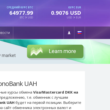
СРЕДНИЙ КУРС BTC
КУРС EUR
64977.99
0.9076 USD
BTC
USD
USD
EUR
ОВОСТИ
MonoBank UAH
ьные курсы обмена
Visa/Mastercard DKK на
 предложению, т.е. обменник с лучшим
ank UAH
будет на первой позиции. Выберите
а сайт обменника электронных валют и