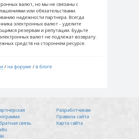
ронных валют, но мы не связаны c
лашениями или обязательствами.
ванию надежности партнера. Всегда
нника электронных валют - уделите
еющимся резервам и репутации. Будьте
электронных валют не подлежат возврату.
ежных средств на стороннем ресурсе.
ти
/
на форуме
/
в блоге
артнерская
Разработчикам
рограмма
Правила сайта
братная связь
Карта сайта
аВо
ki