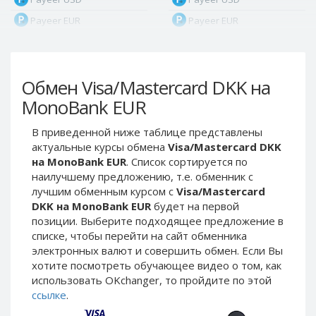
Payeer EUR
Payeer EUR
Payeer RUB
Payeer RUB
Payeer Bitcoin (BTC)
Payeer Bitcoin (BTC)
Обмен Visa/Mastercard DKK на
Payeer Tether ERC20
Payeer Tether ERC20
(USDT)
(USDT)
MonoBank EUR
Payeer UAH
Payeer UAH
В приведенной ниже таблице представлены
ЮMoney RUB
ЮMoney RUB
актуальные курсы обмена
Visa/Mastercard DKK
ЮMoney KZT
ЮMoney KZT
на MonoBank EUR
. Список сортируется по
наилучшему предложению, т.е. обменник с
PayPal USD
PayPal USD
лучшим обменным курсом с
Visa/Mastercard
PayPal EUR
PayPal EUR
DKK на MonoBank EUR
будет на первой
PayPal GBP
PayPal GBP
позиции. Выберите подходящее предложение в
списке, чтобы перейти на сайт обменника
PayPal CAD
PayPal CAD
электронных валют и совершить обмен. Если Вы
PayPal AUD
PayPal AUD
хотите посмотреть обучающее видео о том, как
использовать OKchanger, то пройдите по этой
PayPal RUB
PayPal RUB
ссылке
.
PayPal CZK
PayPal CZK