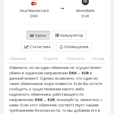
PayPal DKK
PayPal DKK
PayPal HKD
PayPal HKD
Visa/Mastercard
MonoBank
DKK
EUR
PayPal JPY
PayPal JPY
PayPal NZD
PayPal NZD
PayPal NOK
PayPal NOK
Курсы
Калькулятор
PayPal PLN
PayPal PLN
Статистика
Оповещения
PayPal SGD
PayPal SGD
PayPal SEK
PayPal SEK
Обменник
Отдаете
Получаете
Резерв
PayPal CHF
PayPal CHF
Извините, но ни один обменник не осуществляет
PayPal MYR
PayPal MYR
обмен в заданном направлении
DKK
→
EUR
в
Webmoney WMZ
Webmoney WMZ
данный момент. Однако возможно, что один из
таких обменников скоро появится. Если Вы хотите
Webmoney WMR
Webmoney WMR
сообщить о существовании какого-либо
Webmoney WME
Webmoney WME
надежного обменника, работающего по
направлению
DKK
→
EUR
, пожалуйста, свяжитесь с
Webmoney WMU
Webmoney WMU
нами. Если этот обменник соответствует нашим
Webmoney WMK
Webmoney WMK
требованиям безопасности, то мы добавим его в