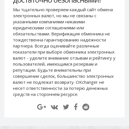
Paymer RUB
Paymer RUB
Мы тщательно проверяем каждый сайт обмена
Paymer UAH
Paymer UAH
электронных валют, но мы не связаны c
указанными компаниями никакими
Capitalist USD
Capitalist USD
юридическими соглашениями или
Capitalist RUB
Capitalist RUB
обязательствами. Верификация обменника не
Capitalist EUR
Capitalist EUR
тождественна гарантированию надежности
партнера. Всегда оценивайте различные
Payoneer USD
Payoneer USD
показатели при выборе обменника электронных
Payoneer EUR
Payoneer EUR
валют - уделите внимание отзывам и рейтингу у
пользователей, имеющимся резервам и
Revolut Binance USD
Revolut Binance USD
репутации. Будьте внимательны при
(BUSD)
(BUSD)
совершении сделок, большинство электронных
Revolut USD
Revolut USD
валют не подлежат возврату. OKchanger не
Revolut EUR
Revolut EUR
несет ответственности за потерю денежных
средств на стороннем ресурсе.
Revolut GBP
Revolut GBP
Global24 UAH
Global24 UAH
Piastrix RUB
Piastrix RUB
Piastrix USD
Piastrix USD
Piastrix EUR
Piastrix EUR