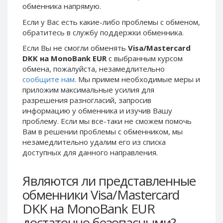
обменника напрямую.
Phone Balance UAH
Phone Balance UAH
Если у Вас есть какие-либо проблемы с обменом,
Phone Balance AMD
Phone Balance AMD
обратитесь в службу поддержки обменника.
Neteller USD
Neteller USD
Если Вы не смогли обменять
Visa/Mastercard
Neteller EUR
Neteller EUR
DKK на MonoBank EUR
с выбранным курсом
обмена, пожалуйста, незамедлительно
Neteller INR
Neteller INR
сообщите нам
. Мы примем необходимые меры и
Neteller PLN
Neteller PLN
приложим максимальные усилия для
Neteller GBP
Neteller GBP
разрешения разногласий, запросив
информацию у обменника и изучив Вашу
Neteller NOK
Neteller NOK
проблему. Если мы все-таки не сможем помочь
Neteller SEK
Neteller SEK
Вам в решении проблемы c обменником, мы
незамедлительно удалим его из списка
PaySera USD
PaySera USD
доступных для данного направления.
PaySera EUR
PaySera EUR
PaySera PLN
PaySera PLN
Являются ли представленные
AliPay CNY
AliPay CNY
обменники Visa/Mastercard
UnionPay CNY
UnionPay CNY
DKK на MonoBank EUR
Paymer USD
Paymer USD
достаточно безопасными?