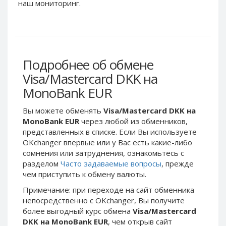
Webmoney WMG
Webmoney WMG
наш мониторинг.
Webmoney WMX
Webmoney WMX
Webmoney WMB
Webmoney WMB
Skril USD
Skril USD
Подробнее об обмене
Skril EUR
Skril EUR
Visa/Mastercard DKK на
Skril INR
Skril INR
MonoBank EUR
Skril PLN
Skril PLN
Skril GBP
Skril GBP
Вы можете обменять
Visa/Mastercard DKK на
Skril AUD
Skril AUD
MonoBank EUR
через любой из обменников,
представленных в списке. Если Вы используете
Skril NOK
Skril NOK
OKchanger впервые или у Вас есть какие-либо
Skril SEK
Skril SEK
сомнения или затруднения, ознакомьтесь с
Paxum USD
Paxum USD
разделом
Часто задаваемые вопросы
, прежде
чем приступить к обмену валюты.
Paxum EUR
Paxum EUR
Примечание: при переходе на сайт обменника
Epay USD
Epay USD
непосредственно c OKchanger, Вы получите
Epay EUR
Epay EUR
более выгодный курс обмена
Visa/Mastercard
DKK на MonoBank EUR
, чем открыв сайт
Phone Balance RUB
Phone Balance RUB