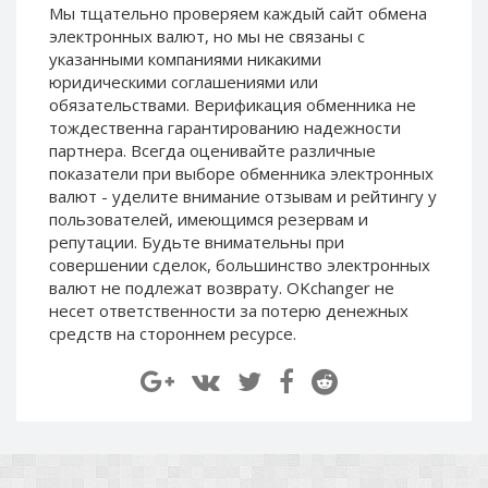
Мы тщательно проверяем каждый сайт обмена
Paymer RUB
Paymer RUB
электронных валют, но мы не связаны c
Paymer UAH
Paymer UAH
указанными компаниями никакими
юридическими соглашениями или
Capitalist USD
Capitalist USD
обязательствами. Верификация обменника не
Capitalist RUB
Capitalist RUB
тождественна гарантированию надежности
Capitalist EUR
Capitalist EUR
партнера. Всегда оценивайте различные
показатели при выборе обменника электронных
Payoneer USD
Payoneer USD
валют - уделите внимание отзывам и рейтингу у
Payoneer EUR
Payoneer EUR
пользователей, имеющимся резервам и
репутации. Будьте внимательны при
Revolut Binance USD
Revolut Binance USD
совершении сделок, большинство электронных
(BUSD)
(BUSD)
валют не подлежат возврату. OKchanger не
Revolut USD
Revolut USD
несет ответственности за потерю денежных
Revolut EUR
Revolut EUR
средств на стороннем ресурсе.
Revolut GBP
Revolut GBP
Global24 UAH
Global24 UAH
Piastrix RUB
Piastrix RUB
Piastrix USD
Piastrix USD
Piastrix EUR
Piastrix EUR