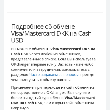
Webmoney WMG
Webmoney WMG
Webmoney WMX
Webmoney WMX
Webmoney WMB
Webmoney WMB
Skril USD
Skril USD
Подробнее об обмене
Skril EUR
Skril EUR
Visa/Mastercard DKK на Cash
Skril INR
Skril INR
USD
Skril PLN
Skril PLN
Вы можете обменять
Visa/Mastercard DKK на
Skril GBP
Skril GBP
Cash USD
через любой из обменников,
Skril AUD
Skril AUD
представленных в списке. Если Вы используете
OKchanger впервые или у Вас есть какие-либо
Skril NOK
Skril NOK
сомнения или затруднения, ознакомьтесь с
Skril SEK
Skril SEK
разделом
Часто задаваемые вопросы
, прежде
Paxum USD
Paxum USD
чем приступить к обмену валюты.
Paxum EUR
Paxum EUR
Примечание: при переходе на сайт обменника
непосредственно c OKchanger, Вы получите
Epay USD
Epay USD
более выгодный курс обмена
Visa/Mastercard
Epay EUR
Epay EUR
DKK на Cash USD
, чем открыв сайт обменника
напрямую.
Phone Balance RUB
Phone Balance RUB