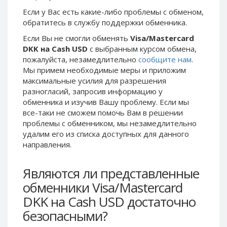
Phone Balance UAH
Phone Balance UAH
Если у Вас есть какие-либо проблемы с обменом,
обратитесь в службу поддержки обменника.
Phone Balance AMD
Phone Balance AMD
Если Вы не смогли обменять
Visa/Mastercard
Neteller USD
Neteller USD
DKK на Cash USD
с выбранным курсом обмена,
Neteller EUR
Neteller EUR
пожалуйста, незамедлительно
сообщите нам
.
Мы примем необходимые меры и приложим
Neteller INR
Neteller INR
максимальные усилия для разрешения
Neteller PLN
Neteller PLN
разногласий, запросив информацию у
Neteller GBP
Neteller GBP
обменника и изучив Вашу проблему. Если мы
все-таки не сможем помочь Вам в решении
Neteller NOK
Neteller NOK
проблемы c обменником, мы незамедлительно
Neteller SEK
Neteller SEK
удалим его из списка доступных для данного
направления.
PaySera USD
PaySera USD
PaySera EUR
PaySera EUR
Являются ли представленные
PaySera PLN
PaySera PLN
обменники Visa/Mastercard
AliPay CNY
AliPay CNY
DKK на Cash USD достаточно
UnionPay CNY
UnionPay CNY
безопасными?
Paymer USD
Paymer USD