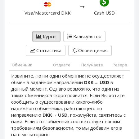
PayPal DKK
PayPal DKK
PayPal HKD
PayPal HKD
Visa/Mastercard DKK
Cash USD
PayPal JPY
PayPal JPY
PayPal NZD
PayPal NZD
Курсы
Калькулятор
PayPal NOK
PayPal NOK
PayPal PLN
PayPal PLN
Статистика
Оповещения
PayPal SGD
PayPal SGD
Обменник
Отдаете
Получаете
Резерв
PayPal SEK
PayPal SEK
Извините, но ни один обменник не осуществляет
PayPal CHF
PayPal CHF
обмен в заданном направлении
DKK
→
USD
в
PayPal MYR
PayPal MYR
данный момент. Однако возможно, что один из
Webmoney WMZ
Webmoney WMZ
таких обменников скоро появится. Если Вы хотите
сообщить о существовании какого-либо
Webmoney WMR
Webmoney WMR
надежного обменника, работающего по
Webmoney WME
Webmoney WME
направлению
DKK
→
USD
, пожалуйста, свяжитесь с
нами. Если этот обменник соответствует нашим
Webmoney WMU
Webmoney WMU
требованиям безопасности, то мы добавим его в
Webmoney WMK
Webmoney WMK
наш мониторинг.