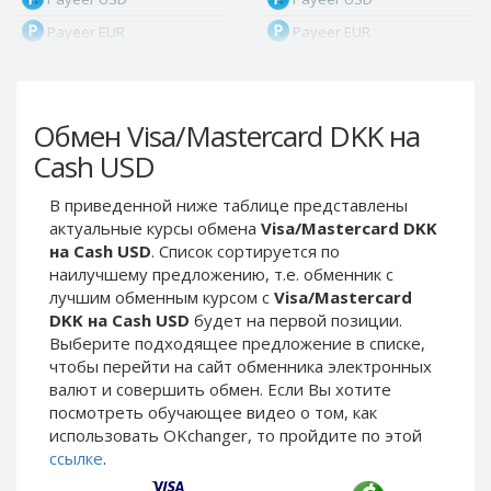
Payeer EUR
Payeer EUR
Payeer RUB
Payeer RUB
Payeer Bitcoin (BTC)
Payeer Bitcoin (BTC)
Обмен Visa/Mastercard DKK на
Payeer Tether ERC20
Payeer Tether ERC20
(USDT)
(USDT)
Cash USD
Payeer UAH
Payeer UAH
В приведенной ниже таблице представлены
ЮMoney RUB
ЮMoney RUB
актуальные курсы обмена
Visa/Mastercard DKK
ЮMoney KZT
ЮMoney KZT
на Cash USD
. Список сортируется по
наилучшему предложению, т.е. обменник с
PayPal USD
PayPal USD
лучшим обменным курсом с
Visa/Mastercard
PayPal EUR
PayPal EUR
DKK на Cash USD
будет на первой позиции.
PayPal GBP
PayPal GBP
Выберите подходящее предложение в списке,
чтобы перейти на сайт обменника электронных
PayPal CAD
PayPal CAD
валют и совершить обмен. Если Вы хотите
PayPal AUD
PayPal AUD
посмотреть обучающее видео о том, как
использовать OKchanger, то пройдите по этой
PayPal RUB
PayPal RUB
ссылке
.
PayPal CZK
PayPal CZK