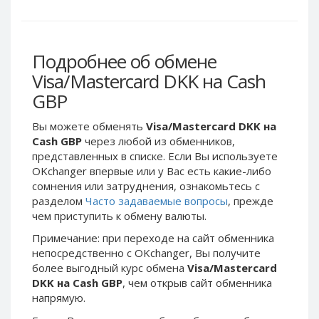
Webmoney WMG
Webmoney WMG
Webmoney WMX
Webmoney WMX
Webmoney WMB
Webmoney WMB
Подробнее об обмене
Skril USD
Skril USD
Visa/Mastercard DKK на Cash
Skril EUR
Skril EUR
GBP
Skril INR
Skril INR
Вы можете обменять
Visa/Mastercard DKK на
Skril PLN
Skril PLN
Cash GBP
через любой из обменников,
Skril GBP
Skril GBP
представленных в списке. Если Вы используете
Skril AUD
Skril AUD
OKchanger впервые или у Вас есть какие-либо
сомнения или затруднения, ознакомьтесь с
Skril NOK
Skril NOK
разделом
Часто задаваемые вопросы
, прежде
Skril SEK
Skril SEK
чем приступить к обмену валюты.
Paxum USD
Paxum USD
Примечание: при переходе на сайт обменника
Paxum EUR
Paxum EUR
непосредственно c OKchanger, Вы получите
более выгодный курс обмена
Visa/Mastercard
Epay USD
Epay USD
DKK на Cash GBP
, чем открыв сайт обменника
Epay EUR
Epay EUR
напрямую.
Phone Balance RUB
Phone Balance RUB