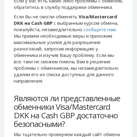
Если у Вас есть какие-либо проблемы с обменом,
Phone Balance UAH
Phone Balance UAH
обратитесь в службу поддержки обменника.
Phone Balance AMD
Phone Balance AMD
Если Вы не смогли обменять
Visa/Mastercard
DKK на Cash GBP
с выбранным курсом обмена,
Neteller USD
Neteller USD
пожалуйста, незамедлительно
сообщите нам
.
Neteller EUR
Neteller EUR
Мы примем необходимые меры и приложим
максимальные усилия для разрешения
Neteller INR
Neteller INR
разногласий, запросив информацию у
Neteller PLN
Neteller PLN
обменника и изучив Вашу проблему. Если мы
Neteller GBP
Neteller GBP
все-таки не сможем помочь Вам в решении
проблемы c обменником, мы незамедлительно
Neteller NOK
Neteller NOK
удалим его из списка доступных для данного
Neteller SEK
Neteller SEK
направления.
PaySera USD
PaySera USD
Являются ли представленные
PaySera EUR
PaySera EUR
обменники Visa/Mastercard
PaySera PLN
PaySera PLN
DKK на Cash GBP достаточно
AliPay CNY
AliPay CNY
безопасными?
UnionPay CNY
UnionPay CNY
Paymer USD
Paymer USD
Мы тщательно проверяем каждый сайт обмена