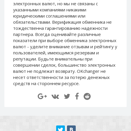
электронных валют, но мы не связаны c
Paymer RUB
Paymer RUB
указанными компаниями никакими
Paymer UAH
Paymer UAH
юридическими соглашениями или
обязательствами. Верификация обменника не
Capitalist USD
Capitalist USD
тождественна гарантированию надежности
Capitalist RUB
Capitalist RUB
партнера. Всегда оценивайте различные
Capitalist EUR
Capitalist EUR
показатели при выборе обменника электронных
валют - уделите внимание отзывам и рейтингу у
Payoneer USD
Payoneer USD
пользователей, имеющимся резервам и
Payoneer EUR
Payoneer EUR
репутации. Будьте внимательны при
совершении сделок, большинство электронных
Revolut Binance USD
Revolut Binance USD
валют не подлежат возврату. OKchanger не
(BUSD)
(BUSD)
несет ответственности за потерю денежных
Revolut USD
Revolut USD
средств на стороннем ресурсе.
Revolut EUR
Revolut EUR
Revolut GBP
Revolut GBP
Global24 UAH
Global24 UAH
Piastrix RUB
Piastrix RUB
Piastrix USD
Piastrix USD
Piastrix EUR
Piastrix EUR