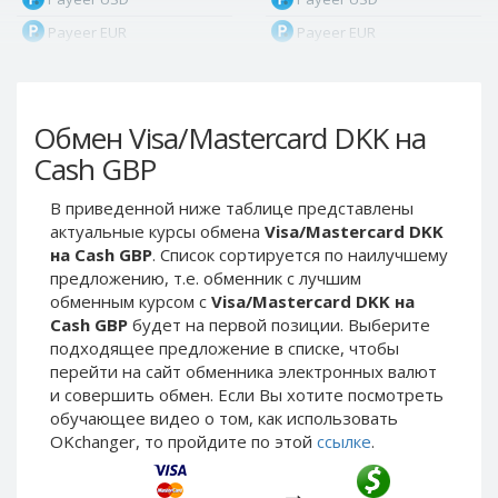
Payeer EUR
Payeer EUR
Payeer RUB
Payeer RUB
Payeer Bitcoin (BTC)
Payeer Bitcoin (BTC)
Обмен Visa/Mastercard DKK на
Payeer Tether ERC20
Payeer Tether ERC20
(USDT)
(USDT)
Cash GBP
Payeer UAH
Payeer UAH
В приведенной ниже таблице представлены
ЮMoney RUB
ЮMoney RUB
актуальные курсы обмена
Visa/Mastercard DKK
ЮMoney KZT
ЮMoney KZT
на Cash GBP
. Список сортируется по наилучшему
предложению, т.е. обменник с лучшим
PayPal USD
PayPal USD
обменным курсом с
Visa/Mastercard DKK на
PayPal EUR
PayPal EUR
Cash GBP
будет на первой позиции. Выберите
PayPal GBP
PayPal GBP
подходящее предложение в списке, чтобы
перейти на сайт обменника электронных валют
PayPal CAD
PayPal CAD
и совершить обмен. Если Вы хотите посмотреть
PayPal AUD
PayPal AUD
обучающее видео о том, как использовать
OKchanger, то пройдите по этой
ссылке
.
PayPal RUB
PayPal RUB
PayPal CZK
PayPal CZK