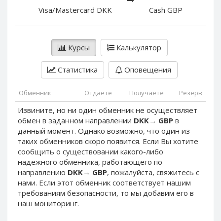
PayPal DKK
PayPal DKK
Visa/Mastercard DKK
Cash GBP
PayPal HKD
PayPal HKD
PayPal JPY
PayPal JPY
Курсы
Калькулятор
PayPal NZD
PayPal NZD
PayPal NOK
PayPal NOK
Статистика
Оповещения
PayPal PLN
PayPal PLN
PayPal SGD
PayPal SGD
Обменник
Отдаете
Получаете
Резерв
PayPal SEK
PayPal SEK
Извините, но ни один обменник не осуществляет
обмен в заданном направлении
DKK
→
GBP
в
PayPal CHF
PayPal CHF
данный момент. Однако возможно, что один из
PayPal MYR
PayPal MYR
таких обменников скоро появится. Если Вы хотите
Webmoney WMZ
Webmoney WMZ
сообщить о существовании какого-либо
надежного обменника, работающего по
Webmoney WMR
Webmoney WMR
направлению
DKK
→
GBP
, пожалуйста, свяжитесь с
Webmoney WME
Webmoney WME
нами. Если этот обменник соответствует нашим
требованиям безопасности, то мы добавим его в
Webmoney WMU
Webmoney WMU
наш мониторинг.
Webmoney WMK
Webmoney WMK