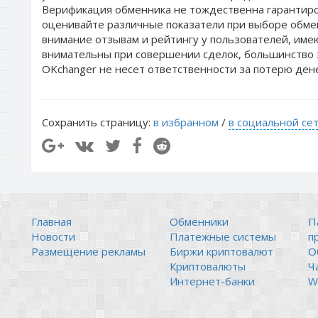
Верификация обменника не тождественна гарантиро
оценивайте различные показатели при выборе обме
внимание отзывам и рейтингу у пользователей, им
внимательны при совершении сделок, большинство 
OKchanger не несет ответственности за потерю ден
Сохранить страницу:
в избранном
/
в социальной се
Главная
Обменники
П
Новости
Платежные системы
п
Размещение рекламы
Биржи криптовалют
О
Криптовалюты
Ч
Интернет-банки
Wi