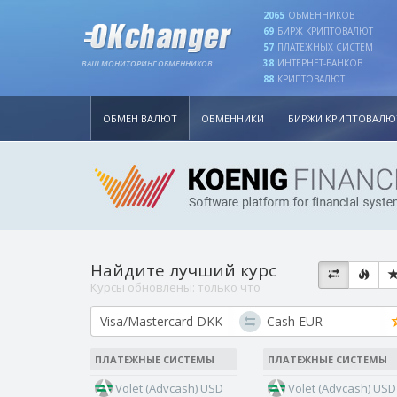
2065
ОБМЕННИКОВ
69
БИРЖ КРИПТОВАЛЮТ
57
ПЛАТЕЖНЫХ СИСТЕМ
38
ИНТЕРНЕТ-БАНКОВ
ВАШ МОНИТОРИНГ ОБМЕННИКОВ
88
КРИПТОВАЛЮТ
ОБМЕН ВАЛЮТ
ОБМЕННИКИ
БИРЖИ КРИПТОВАЛЮ
Найдите лучший курс
Курсы обновлены:
только что
ПЛАТЕЖНЫЕ СИСТЕМЫ
ПЛАТЕЖНЫЕ СИСТЕМЫ
Volet (Advcash) USD
Volet (Advcash) USD