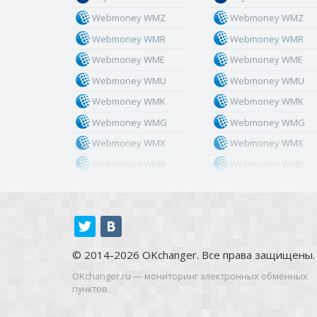
Webmoney WMZ
Webmoney WMZ
Webmoney WMR
Webmoney WMR
Webmoney WME
Webmoney WME
Webmoney WMU
Webmoney WMU
Webmoney WMK
Webmoney WMK
Webmoney WMG
Webmoney WMG
Webmoney WMX
Webmoney WMX
Webmoney WMB
Webmoney WMB
Skril USD
Skril USD
Skril EUR
Skril EUR
Skril INR
Skril INR
Skril PLN
Skril PLN
© 2014-2026 OKchanger. Все права защищены.
Skril GBP
Skril GBP
OKchanger.ru — мониторинг электронных обменных
Skril AUD
Skril AUD
пунктов.
Skril NOK
Skril NOK