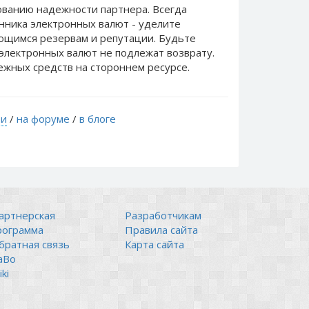
ванию надежности партнера. Всегда
нника электронных валют - уделите
еющимся резервам и репутации. Будьте
электронных валют не подлежат возврату.
ежных средств на стороннем ресурсе.
ти
/
на форуме
/
в блоге
артнерская
Разработчикам
рограмма
Правила сайта
братная связь
Карта сайта
аВо
ki