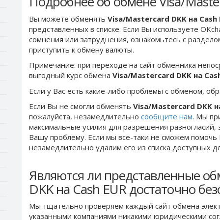
Подробнее об обмене Visa/Maste
Вы можете обменять
Visa/Mastercard DKK на Cash
представленных в списке. Если Вы используете OKch
сомнения или затруднения, ознакомьтесь с раздел
приступить к обмену валюты.
Примечание: при переходе на сайт обменника непос
выгодный курс обмена
Visa/Mastercard DKK на Cas
Если у Вас есть какие-либо проблемы с обменом, об
Если Вы не смогли обменять
Visa/Mastercard DKK н
пожалуйста, незамедлительно
сообщите нам
. Мы п
максимальные усилия для разрешения разногласий, 
Вашу проблему. Если мы все-таки не сможем помочь
незамедлительно удалим его из списка доступных д
Являются ли представленные обм
DKK на Cash EUR достаточно бе
Мы тщательно проверяем каждый сайт обмена элект
указанными компаниями никакими юридическими сог