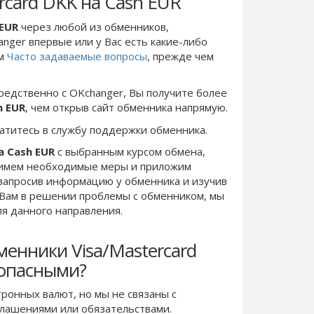
rcard DKK на Cash EUR
 EUR
через любой из обменников,
anger впервые или у Вас есть какие-либо
ом
Часто задаваемые вопросы
, прежде чем
редственно c OKchanger, Вы получите более
h EUR
, чем открыв сайт обменника напрямую.
ратитесь в службу поддержки обменника.
а Cash EUR
с выбранным курсом обмена,
римем необходимые меры и приложим
запросив информацию у обменника и изучив
 Вам в решении проблемы c обменником, мы
ля данного направления.
енники Visa/Mastercard
зопасными?
ронных валют, но мы не связаны c
лашениями или обязательствами.