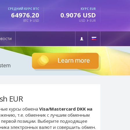
СРЕДНИЙ КУРС BTC
КУРС EUR
64976.20
0.9076 USD
BTC
USD
USD
EUR
ОВОСТИ
ash EUR
ьные курсы обмена
Visa/Mastercard DKK на
ожению, т.е. обменник с лучшим обменным
 первой позиции. Выберите подходящее
нника электронных валют и совершить обмен.