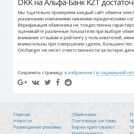
DKK на Альфа-Банк KZT достато
Мы тщательно проверяем каждый сайт обмена элект
указанными компаниями никакими юридическими сог
Верификация обменника не тождественна гарантиро
оценивайте различные показатели при выборе обме
внимание отзывам и рейтингу у пользователей, им
внимательны при совершении сделок, большинство 
OKchanger не несет ответственности за потерю ден
Сохранить страницу:
в избранном
/
в социальной се
Главная
Обменники
П
Новости
Платежные системы
п
Размещение рекламы
Биржи криптовалют
О
Криптовалюты
Ч