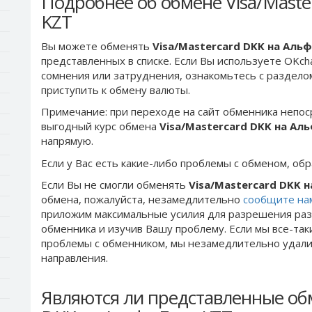
Подробнее об обмене Visa/Maste
KZT
Вы можете обменять
Visa/Mastercard DKK на Аль
представленных в списке. Если Вы используете OKch
сомнения или затруднения, ознакомьтесь с раздел
приступить к обмену валюты.
Примечание: при переходе на сайт обменника непос
выгодный курс обмена
Visa/Mastercard DKK на Ал
напрямую.
Если у Вас есть какие-либо проблемы с обменом, об
Если Вы не смогли обменять
Visa/Mastercard DKK 
обмена, пожалуйста, незамедлительно
сообщите на
приложим максимальные усилия для разрешения раз
обменника и изучив Вашу проблему. Если мы все-та
проблемы c обменником, мы незамедлительно удалим
направления.
Являются ли представленные обм