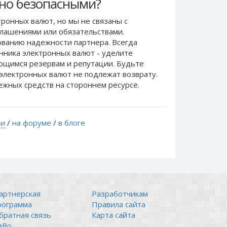
чно безопасными?
ронных валют, но мы не связаны c
лашениями или обязательствами.
ванию надежности партнера. Всегда
нника электронных валют - уделите
еющимся резервам и репутации. Будьте
электронных валют не подлежат возврату.
ежных средств на стороннем ресурсе.
ти
/
на форуме
/
в блоге
артнерская
Разработчикам
рограмма
Правила сайта
братная связь
Карта сайта
аВо