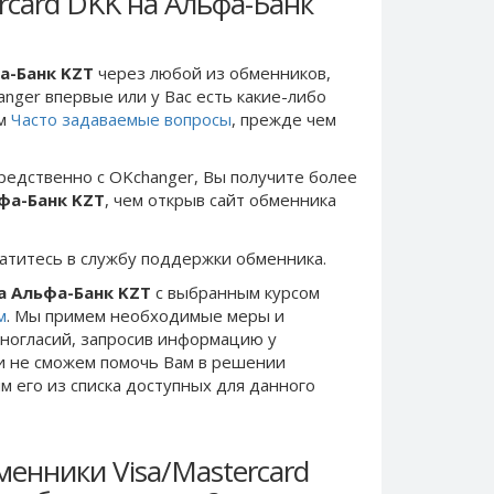
rcard DKK на Альфа-Банк
фа-Банк KZT
через любой из обменников,
anger впервые или у Вас есть какие-либо
ом
Часто задаваемые вопросы
, прежде чем
редственно c OKchanger, Вы получите более
ьфа-Банк KZT
, чем открыв сайт обменника
ратитесь в службу поддержки обменника.
на Альфа-Банк KZT
с выбранным курсом
м
. Мы примем необходимые меры и
ногласий, запросив информацию у
ки не сможем помочь Вам в решении
 его из списка доступных для данного
енники Visa/Mastercard