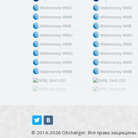
Webmoney WMZ
Webmoney WMZ
Webmoney WMR
Webmoney WMR
Webmoney WME
Webmoney WME
Webmoney WMU
Webmoney WMU
Webmoney WMK
Webmoney WMK
Webmoney WMG
Webmoney WMG
Webmoney WMX
Webmoney WMX
Webmoney WMB
Webmoney WMB
Skril USD
Skril USD
Skril EUR
Skril EUR
Skril INR
Skril INR
Skril PLN
Skril PLN
Skril GBP
Skril GBP
Skril AUD
Skril AUD
© 2014-2026 OKchanger. Все права защищены.
Skril NOK
Skril NOK