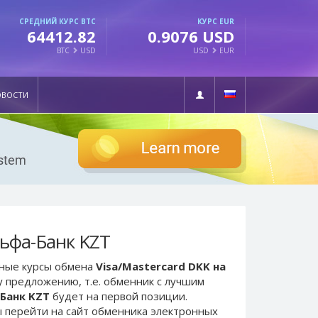
СРЕДНИЙ КУРС BTC
КУРС EUR
64412.82
0.9076 USD
BTC
USD
USD
EUR
ОВОСТИ
льфа-Банк KZT
ьные курсы обмена
Visa/Mastercard DKK на
у предложению, т.е. обменник с лучшим
-Банк KZT
будет на первой позиции.
 перейти на сайт обменника электронных