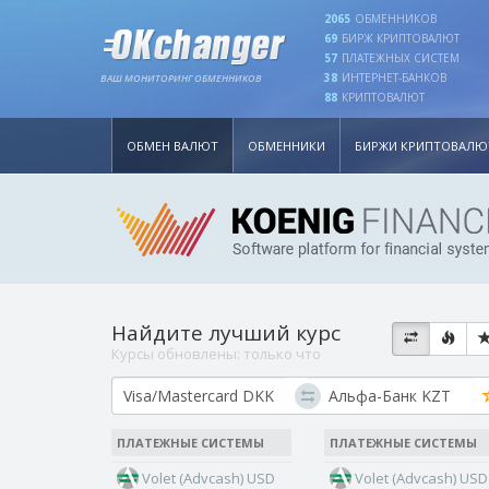
2065
ОБМЕННИКОВ
69
БИРЖ КРИПТОВАЛЮТ
57
ПЛАТЕЖНЫХ СИСТЕМ
38
ИНТЕРНЕТ-БАНКОВ
ВАШ МОНИТОРИНГ ОБМЕННИКОВ
88
КРИПТОВАЛЮТ
ОБМЕН ВАЛЮТ
ОБМЕННИКИ
БИРЖИ КРИПТОВАЛЮ
Найдите лучший курс
Курсы обновлены:
только что
ПЛАТЕЖНЫЕ СИСТЕМЫ
ПЛАТЕЖНЫЕ СИСТЕМЫ
Volet (Advcash) USD
Volet (Advcash) USD