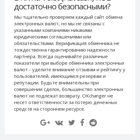
достаточно безопасными?
Paymer RUB
Paymer RUB
Paymer UAH
Paymer UAH
Мы тщательно проверяем каждый сайт обмена
электронных валют, но мы не связаны c
Capitalist USD
Capitalist USD
указанными компаниями никакими
Capitalist RUB
Capitalist RUB
юридическими соглашениями или
Capitalist EUR
Capitalist EUR
обязательствами. Верификация обменника не
тождественна гарантированию надежности
Payoneer USD
Payoneer USD
партнера. Всегда оценивайте различные
Payoneer EUR
Payoneer EUR
показатели при выборе обменника электронных
валют - уделите внимание отзывам и рейтингу у
Revolut Binance USD
Revolut Binance USD
пользователей, имеющимся резервам и
(BUSD)
(BUSD)
репутации. Будьте внимательны при
Revolut USD
Revolut USD
совершении сделок, большинство электронных
Revolut EUR
Revolut EUR
валют не подлежат возврату. OKchanger не
несет ответственности за потерю денежных
Revolut GBP
Revolut GBP
средств на стороннем ресурсе.
Global24 UAH
Global24 UAH
Piastrix RUB
Piastrix RUB
Piastrix USD
Piastrix USD
Piastrix EUR
Piastrix EUR