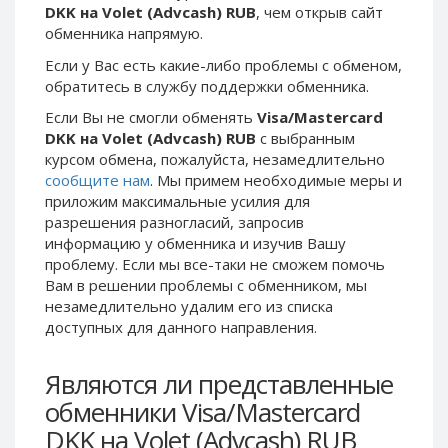
DKK на Volet (Advcash) RUB
, чем открыв сайт
Phone Balance UAH
Phone Balance UAH
обменника напрямую.
Phone Balance AMD
Phone Balance AMD
Если у Вас есть какие-либо проблемы с обменом,
Neteller USD
Neteller USD
обратитесь в службу поддержки обменника.
Neteller EUR
Neteller EUR
Если Вы не смогли обменять
Visa/Mastercard
DKK на Volet (Advcash) RUB
с выбранным
Neteller INR
Neteller INR
курсом обмена, пожалуйста, незамедлительно
Neteller PLN
Neteller PLN
сообщите нам
. Мы примем необходимые меры и
Neteller GBP
Neteller GBP
приложим максимальные усилия для
разрешения разногласий, запросив
Neteller NOK
Neteller NOK
информацию у обменника и изучив Вашу
Neteller SEK
Neteller SEK
проблему. Если мы все-таки не сможем помочь
Вам в решении проблемы c обменником, мы
PaySera USD
PaySera USD
незамедлительно удалим его из списка
PaySera EUR
PaySera EUR
доступных для данного направления.
PaySera PLN
PaySera PLN
Являются ли представленные
AliPay CNY
AliPay CNY
обменники Visa/Mastercard
UnionPay CNY
UnionPay CNY
DKK на Volet (Advcash) RUB
Paymer USD
Paymer USD