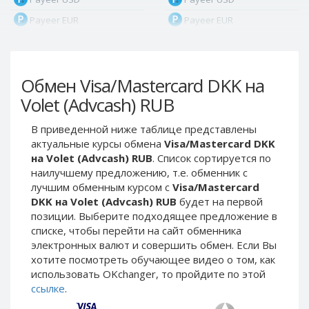
Payeer EUR
Payeer EUR
Payeer RUB
Payeer RUB
Payeer Bitcoin (BTC)
Payeer Bitcoin (BTC)
Обмен Visa/Mastercard DKK на
Payeer Tether ERC20
Payeer Tether ERC20
(USDT)
(USDT)
Volet (Advcash) RUB
Payeer UAH
Payeer UAH
В приведенной ниже таблице представлены
ЮMoney RUB
ЮMoney RUB
актуальные курсы обмена
Visa/Mastercard DKK
ЮMoney KZT
ЮMoney KZT
на Volet (Advcash) RUB
. Список сортируется по
наилучшему предложению, т.е. обменник с
PayPal USD
PayPal USD
лучшим обменным курсом с
Visa/Mastercard
PayPal EUR
PayPal EUR
DKK на Volet (Advcash) RUB
будет на первой
PayPal GBP
PayPal GBP
позиции. Выберите подходящее предложение в
списке, чтобы перейти на сайт обменника
PayPal CAD
PayPal CAD
электронных валют и совершить обмен. Если Вы
PayPal AUD
PayPal AUD
хотите посмотреть обучающее видео о том, как
использовать OKchanger, то пройдите по этой
PayPal RUB
PayPal RUB
ссылке
.
PayPal CZK
PayPal CZK