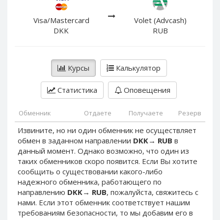
PayPal DKK
PayPal DKK
PayPal HKD
PayPal HKD
Visa/Mastercard
Volet (Advcash)
DKK
RUB
PayPal JPY
PayPal JPY
PayPal NZD
PayPal NZD
PayPal NOK
PayPal NOK
Курсы
Калькулятор
PayPal PLN
PayPal PLN
Статистика
Оповещения
PayPal SGD
PayPal SGD
PayPal SEK
PayPal SEK
Обменник
Отдаете
Получаете
Резерв
PayPal CHF
PayPal CHF
Извините, но ни один обменник не осуществляет
PayPal MYR
PayPal MYR
обмен в заданном направлении
DKK
→
RUB
в
Webmoney WMZ
Webmoney WMZ
данный момент. Однако возможно, что один из
таких обменников скоро появится. Если Вы хотите
Webmoney WMR
Webmoney WMR
сообщить о существовании какого-либо
Webmoney WME
Webmoney WME
надежного обменника, работающего по
направлению
DKK
→
RUB
, пожалуйста, свяжитесь с
Webmoney WMU
Webmoney WMU
нами. Если этот обменник соответствует нашим
Webmoney WMK
Webmoney WMK
требованиям безопасности, то мы добавим его в