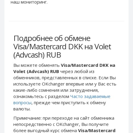
Webmoney WMG
Webmoney WMG
наш мониторинг.
Webmoney WMX
Webmoney WMX
Webmoney WMB
Webmoney WMB
Skril USD
Skril USD
Подробнее об обмене
Skril EUR
Skril EUR
Visa/Mastercard DKK на Volet
Skril INR
Skril INR
(Advcash) RUB
Skril PLN
Skril PLN
Skril GBP
Skril GBP
Вы можете обменять
Visa/Mastercard DKK на
Skril AUD
Skril AUD
Volet (Advcash) RUB
через любой из
обменников, представленных в списке. Если Вы
Skril NOK
Skril NOK
используете OKchanger впервые или у Вас есть
Skril SEK
Skril SEK
какие-либо сомнения или затруднения,
Paxum USD
Paxum USD
ознакомьтесь с разделом
Часто задаваемые
вопросы
, прежде чем приступить к обмену
Paxum EUR
Paxum EUR
валюты.
Epay USD
Epay USD
Примечание: при переходе на сайт обменника
Epay EUR
Epay EUR
непосредственно c OKchanger, Вы получите
более выгодный курс обмена
Visa/Mastercard
Phone Balance RUB
Phone Balance RUB