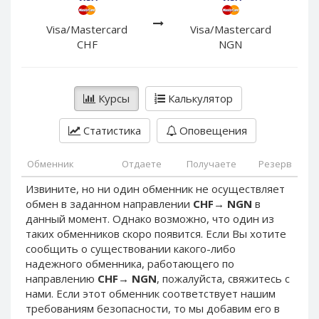
PayPal DKK
PayPal DKK
PayPal HKD
PayPal HKD
Visa/Mastercard
Visa/Mastercard
CHF
NGN
PayPal JPY
PayPal JPY
PayPal NZD
PayPal NZD
PayPal NOK
PayPal NOK
Курсы
Калькулятор
PayPal PLN
PayPal PLN
Статистика
Оповещения
PayPal SGD
PayPal SGD
PayPal SEK
PayPal SEK
Обменник
Отдаете
Получаете
Резерв
PayPal CHF
PayPal CHF
Извините, но ни один обменник не осуществляет
PayPal MYR
PayPal MYR
обмен в заданном направлении
CHF
→
NGN
в
Webmoney WMZ
Webmoney WMZ
данный момент. Однако возможно, что один из
таких обменников скоро появится. Если Вы хотите
Webmoney WMR
Webmoney WMR
сообщить о существовании какого-либо
Webmoney WME
Webmoney WME
надежного обменника, работающего по
направлению
CHF
→
NGN
, пожалуйста, свяжитесь с
Webmoney WMU
Webmoney WMU
нами. Если этот обменник соответствует нашим
Webmoney WMK
Webmoney WMK
требованиям безопасности, то мы добавим его в