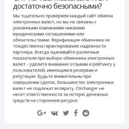
достаточно безопасными?
Paymer RUB
Paymer RUB
Paymer UAH
Paymer UAH
Мы тщательно проверяем каждый сайт обмена
электронных валют, но мы не связаны c
Capitalist USD
Capitalist USD
указанными компаниями никакими
Capitalist RUB
Capitalist RUB
юридическими соглашениями или
Capitalist EUR
Capitalist EUR
обязательствами. Верификация обменника не
тождественна гарантированию надежности
Payoneer USD
Payoneer USD
партнера. Всегда оценивайте различные
Payoneer EUR
Payoneer EUR
показатели при выборе обменника электронных
валют - уделите внимание отзывам и рейтингу у
Revolut Binance USD
Revolut Binance USD
пользователей, имеющимся резервам и
(BUSD)
(BUSD)
репутации. Будьте внимательны при
Revolut USD
Revolut USD
совершении сделок, большинство электронных
Revolut EUR
Revolut EUR
валют не подлежат возврату. OKchanger не
несет ответственности за потерю денежных
Revolut GBP
Revolut GBP
средств на стороннем ресурсе.
Global24 UAH
Global24 UAH
Piastrix RUB
Piastrix RUB
Piastrix USD
Piastrix USD
Piastrix EUR
Piastrix EUR