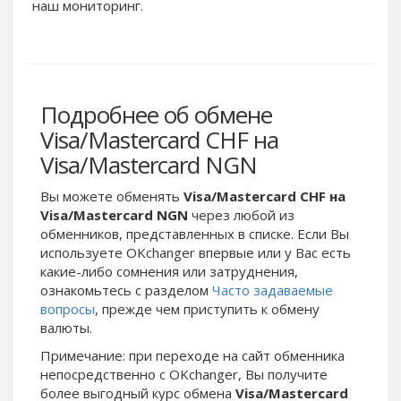
Webmoney WMG
Webmoney WMG
наш мониторинг.
Webmoney WMX
Webmoney WMX
Webmoney WMB
Webmoney WMB
Skril USD
Skril USD
Подробнее об обмене
Skril EUR
Skril EUR
Visa/Mastercard CHF на
Skril INR
Skril INR
Visa/Mastercard NGN
Skril PLN
Skril PLN
Skril GBP
Skril GBP
Вы можете обменять
Visa/Mastercard CHF на
Skril AUD
Skril AUD
Visa/Mastercard NGN
через любой из
обменников, представленных в списке. Если Вы
Skril NOK
Skril NOK
используете OKchanger впервые или у Вас есть
Skril SEK
Skril SEK
какие-либо сомнения или затруднения,
Paxum USD
Paxum USD
ознакомьтесь с разделом
Часто задаваемые
вопросы
, прежде чем приступить к обмену
Paxum EUR
Paxum EUR
валюты.
Epay USD
Epay USD
Примечание: при переходе на сайт обменника
Epay EUR
Epay EUR
непосредственно c OKchanger, Вы получите
более выгодный курс обмена
Visa/Mastercard
Phone Balance RUB
Phone Balance RUB