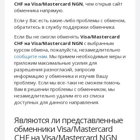
CHF на Visa/Mastercard NGN
, чем открыв сайт
Phone Balance UAH
Phone Balance UAH
обменника напрямую.
Phone Balance AMD
Phone Balance AMD
Если у Вас есть какие-либо проблемы с обменом,
Neteller USD
Neteller USD
обратитесь в службу поддержки обменника.
Neteller EUR
Neteller EUR
Если Вы не смогли обменять
Visa/Mastercard
CHF на Visa/Mastercard NGN
с выбранным
Neteller INR
Neteller INR
курсом обмена, пожалуйста, незамедлительно
Neteller PLN
Neteller PLN
сообщите нам
. Мы примем необходимые меры и
Neteller GBP
Neteller GBP
приложим максимальные усилия для
разрешения разногласий, запросив
Neteller NOK
Neteller NOK
информацию у обменника и изучив Вашу
Neteller SEK
Neteller SEK
проблему. Если мы все-таки не сможем помочь
Вам в решении проблемы c обменником, мы
PaySera USD
PaySera USD
незамедлительно удалим его из списка
PaySera EUR
PaySera EUR
доступных для данного направления.
PaySera PLN
PaySera PLN
Являются ли представленные
AliPay CNY
AliPay CNY
обменники Visa/Mastercard
UnionPay CNY
UnionPay CNY
CHF на Visa/Mastercard NGN
Paymer USD
Paymer USD