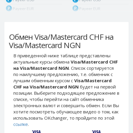
Payeer EUR
Payeer EUR
Payeer RUB
Payeer RUB
Payeer Bitcoin (BTC)
Payeer Bitcoin (BTC)
Обмен Visa/Mastercard CHF на
Payeer Tether ERC20
Payeer Tether ERC20
(USDT)
(USDT)
Visa/Mastercard NGN
Payeer UAH
Payeer UAH
В приведенной ниже таблице представлены
ЮMoney RUB
ЮMoney RUB
актуальные курсы обмена
Visa/Mastercard CHF
ЮMoney KZT
ЮMoney KZT
на Visa/Mastercard NGN
. Список сортируется
по наилучшему предложению, т.е. обменник с
PayPal USD
PayPal USD
лучшим обменным курсом с
Visa/Mastercard
PayPal EUR
PayPal EUR
CHF на Visa/Mastercard NGN
будет на первой
PayPal GBP
PayPal GBP
позиции. Выберите подходящее предложение в
списке, чтобы перейти на сайт обменника
PayPal CAD
PayPal CAD
электронных валют и совершить обмен. Если Вы
PayPal AUD
PayPal AUD
хотите посмотреть обучающее видео о том, как
использовать OKchanger, то пройдите по этой
PayPal RUB
PayPal RUB
ссылке
.
PayPal CZK
PayPal CZK