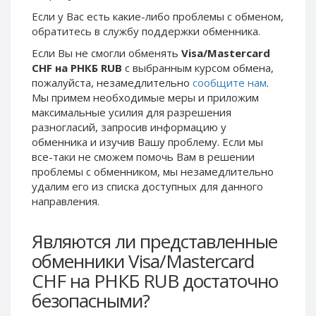
Phone Balance UAH
Phone Balance UAH
Если у Вас есть какие-либо проблемы с обменом,
обратитесь в службу поддержки обменника.
Phone Balance AMD
Phone Balance AMD
Если Вы не смогли обменять
Visa/Mastercard
Neteller USD
Neteller USD
CHF на РНКБ RUB
с выбранным курсом обмена,
Neteller EUR
Neteller EUR
пожалуйста, незамедлительно
сообщите нам
.
Мы примем необходимые меры и приложим
Neteller INR
Neteller INR
максимальные усилия для разрешения
Neteller PLN
Neteller PLN
разногласий, запросив информацию у
Neteller GBP
Neteller GBP
обменника и изучив Вашу проблему. Если мы
все-таки не сможем помочь Вам в решении
Neteller NOK
Neteller NOK
проблемы c обменником, мы незамедлительно
Neteller SEK
Neteller SEK
удалим его из списка доступных для данного
направления.
PaySera USD
PaySera USD
PaySera EUR
PaySera EUR
Являются ли представленные
PaySera PLN
PaySera PLN
обменники Visa/Mastercard
AliPay CNY
AliPay CNY
CHF на РНКБ RUB достаточно
UnionPay CNY
UnionPay CNY
безопасными?
Paymer USD
Paymer USD