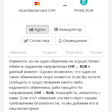
PayPal DKK
PayPal DKK
PayPal HKD
PayPal HKD
Visa/Mastercard CHF
РНКБ RUB
PayPal JPY
PayPal JPY
PayPal NZD
PayPal NZD
Курсы
Калькулятор
PayPal NOK
PayPal NOK
PayPal PLN
PayPal PLN
Статистика
Оповещения
PayPal SGD
PayPal SGD
Обменник
Отдаете
Получаете
Резерв
PayPal SEK
PayPal SEK
Извините, но ни один обменник не осуществляет
PayPal CHF
PayPal CHF
обмен в заданном направлении
CHF
→
RUB
в
PayPal MYR
PayPal MYR
данный момент. Однако возможно, что один из
Webmoney WMZ
Webmoney WMZ
таких обменников скоро появится. Если Вы хотите
сообщить о существовании какого-либо
Webmoney WMR
Webmoney WMR
надежного обменника, работающего по
Webmoney WME
Webmoney WME
направлению
CHF
→
RUB
, пожалуйста, свяжитесь с
нами. Если этот обменник соответствует нашим
Webmoney WMU
Webmoney WMU
требованиям безопасности, то мы добавим его в
Webmoney WMK
Webmoney WMK
наш мониторинг.