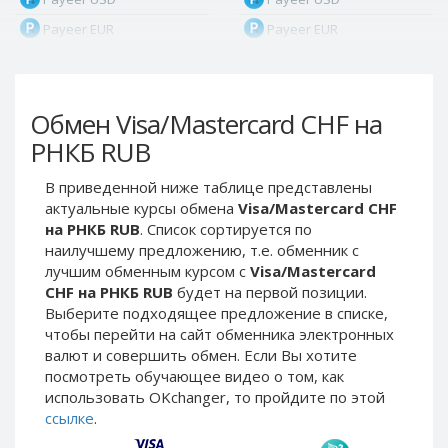
Payeer EUR
Payeer EUR
Payeer RUB
Payeer RUB
Payeer Bitcoin (BTC)
Payeer Bitcoin (BTC)
Обмен Visa/Mastercard CHF на
Payeer Tether ERC20
Payeer Tether ERC20
(USDT)
(USDT)
РНКБ RUB
Payeer UAH
Payeer UAH
В приведенной ниже таблице представлены
ЮMoney RUB
ЮMoney RUB
актуальные курсы обмена
Visa/Mastercard CHF
ЮMoney KZT
ЮMoney KZT
на РНКБ RUB
. Список сортируется по
наилучшему предложению, т.е. обменник с
PayPal USD
PayPal USD
лучшим обменным курсом с
Visa/Mastercard
PayPal EUR
PayPal EUR
CHF на РНКБ RUB
будет на первой позиции.
PayPal GBP
PayPal GBP
Выберите подходящее предложение в списке,
чтобы перейти на сайт обменника электронных
PayPal CAD
PayPal CAD
валют и совершить обмен. Если Вы хотите
PayPal AUD
PayPal AUD
посмотреть обучающее видео о том, как
использовать OKchanger, то пройдите по этой
PayPal RUB
PayPal RUB
ссылке
.
PayPal CZK
PayPal CZK