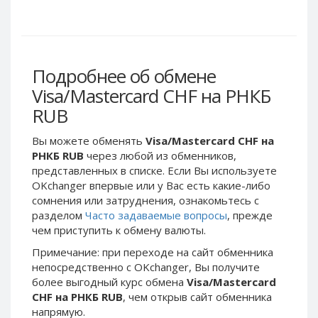
Webmoney WMG
Webmoney WMG
Webmoney WMX
Webmoney WMX
Webmoney WMB
Webmoney WMB
Skril USD
Skril USD
Подробнее об обмене
Skril EUR
Skril EUR
Visa/Mastercard CHF на РНКБ
Skril INR
Skril INR
RUB
Skril PLN
Skril PLN
Вы можете обменять
Visa/Mastercard CHF на
Skril GBP
Skril GBP
РНКБ RUB
через любой из обменников,
Skril AUD
Skril AUD
представленных в списке. Если Вы используете
OKchanger впервые или у Вас есть какие-либо
Skril NOK
Skril NOK
сомнения или затруднения, ознакомьтесь с
Skril SEK
Skril SEK
разделом
Часто задаваемые вопросы
, прежде
Paxum USD
Paxum USD
чем приступить к обмену валюты.
Paxum EUR
Paxum EUR
Примечание: при переходе на сайт обменника
непосредственно c OKchanger, Вы получите
Epay USD
Epay USD
более выгодный курс обмена
Visa/Mastercard
Epay EUR
Epay EUR
CHF на РНКБ RUB
, чем открыв сайт обменника
напрямую.
Phone Balance RUB
Phone Balance RUB