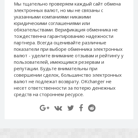
Мы тщательно проверяем каждый сайт обмена
Paymer RUB
Paymer RUB
электронных валют, но мы не связаны c
Paymer UAH
Paymer UAH
указанными компаниями никакими
юридическими соглашениями или
Capitalist USD
Capitalist USD
обязательствами. Верификация обменника не
Capitalist RUB
Capitalist RUB
тождественна гарантированию надежности
Capitalist EUR
Capitalist EUR
партнера. Всегда оценивайте различные
показатели при выборе обменника электронных
Payoneer USD
Payoneer USD
валют - уделите внимание отзывам и рейтингу у
Payoneer EUR
Payoneer EUR
пользователей, имеющимся резервам и
репутации. Будьте внимательны при
Revolut Binance USD
Revolut Binance USD
совершении сделок, большинство электронных
(BUSD)
(BUSD)
валют не подлежат возврату. OKchanger не
Revolut USD
Revolut USD
несет ответственности за потерю денежных
Revolut EUR
Revolut EUR
средств на стороннем ресурсе.
Revolut GBP
Revolut GBP
Global24 UAH
Global24 UAH
Piastrix RUB
Piastrix RUB
Piastrix USD
Piastrix USD
Piastrix EUR
Piastrix EUR