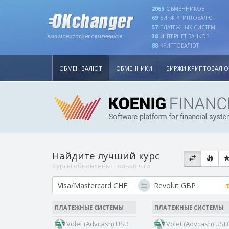
2065
ОБМЕННИКОВ
69
БИРЖ КРИПТОВАЛЮТ
57
ПЛАТЕЖНЫХ СИСТЕМ
38
ИНТЕРНЕТ-БАНКОВ
ВАШ МОНИТОРИНГ ОБМЕННИКОВ
88
КРИПТОВАЛЮТ
ОБМЕН ВАЛЮТ
ОБМЕННИКИ
БИРЖИ КРИПТОВАЛЮ
Найдите лучший курс
Курсы обновлены:
только что
ПЛАТЕЖНЫЕ СИСТЕМЫ
ПЛАТЕЖНЫЕ СИСТЕМЫ
Volet (Advcash) USD
Volet (Advcash) USD