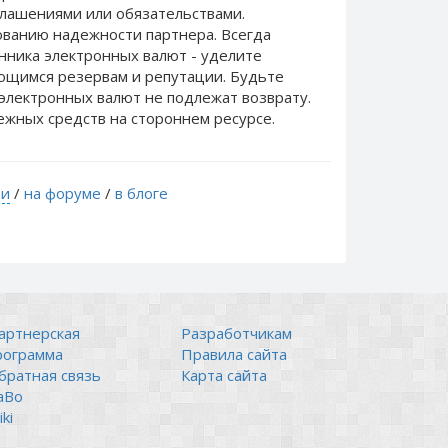
лашениями или обязательствами.
ванию надежности партнера. Всегда
нника электронных валют - уделите
еющимся резервам и репутации. Будьте
электронных валют не подлежат возврату.
ежных средств на стороннем ресурсе.
ти
/
на форуме
/
в блоге
артнерская
Разработчикам
рограмма
Правила сайта
братная связь
Карта сайта
аВо
ki