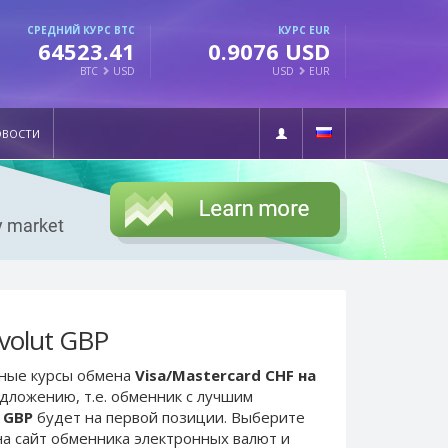
СРЕДНИЙ КУРС BTC
КУРС EUR
64523.41
0.9076 USD
BTC
USD
USD
EUR
ОВОСТИ
volut GBP
ьные курсы обмена
Visa/Mastercard CHF на
едложению, т.е. обменник с лучшим
t GBP
будет на первой позиции. Выберите
а сайт обменника электронных валют и