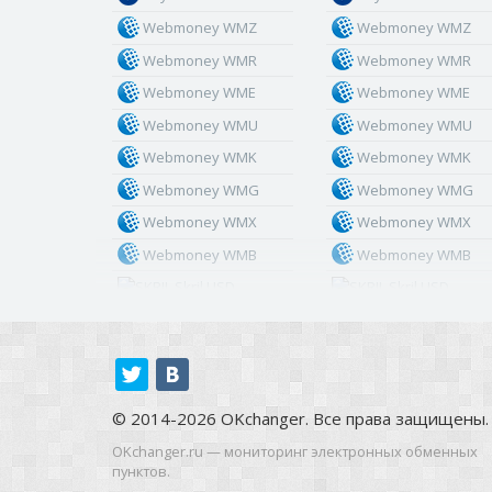
Webmoney WMZ
Webmoney WMZ
Webmoney WMR
Webmoney WMR
Webmoney WME
Webmoney WME
Webmoney WMU
Webmoney WMU
Webmoney WMK
Webmoney WMK
Webmoney WMG
Webmoney WMG
Webmoney WMX
Webmoney WMX
Webmoney WMB
Webmoney WMB
Skril USD
Skril USD
Skril EUR
Skril EUR
Skril INR
Skril INR
Skril PLN
Skril PLN
Skril GBP
Skril GBP
© 2014-2026 OKchanger. Все права защищены.
Skril AUD
Skril AUD
OKchanger.ru — мониторинг электронных обменных
пунктов.
Skril NOK
Skril NOK