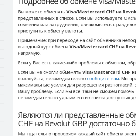
Подробнее об обмене Visa/Master
Вы можете обменять
Visa/Mastercard CHF на Revol
представленных в списке. Если Вы используете OKch
сомнения или затруднения, ознакомьтесь с раздел
приступить к обмену валюты.
Примечание: при переходе на сайт обменника непос
выгодный курс обмена
Visa/Mastercard CHF на Rev
напрямую.
Если у Вас есть какие-либо проблемы с обменом, об
Если Вы не смогли обменять
Visa/Mastercard CHF н
пожалуйста, незамедлительно
сообщите нам
. Мы п
максимальные усилия для разрешения разногласий, 
Вашу проблему. Если мы все-таки не сможем помочь
незамедлительно удалим его из списка доступных д
Являются ли представленные обм
CHF на Revolut GBP достаточно 
Мы тщательно проверяем каждый сайт обмена элект