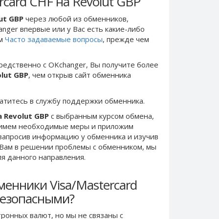
card CHF на Revolut GBP
ut GBP
через любой из обменников,
anger впервые или у Вас есть какие-либо
ом
Часто задаваемые вопросы
, прежде чем
редственно c OKchanger, Вы получите более
olut GBP
, чем открыв сайт обменника
ратитесь в службу поддержки обменника.
а Revolut GBP
с выбранным курсом обмена,
римем необходимые меры и приложим
запросив информацию у обменника и изучив
 Вам в решении проблемы c обменником, мы
ля данного направления.
енники Visa/Mastercard
безопасными?
ронных валют, но мы не связаны c