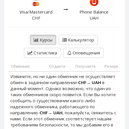
PayPal DKK
PayPal DKK
PayPal HKD
PayPal HKD
Visa/Mastercard
Phone Balance
CHF
UAH
PayPal JPY
PayPal JPY
PayPal NZD
PayPal NZD
PayPal NOK
PayPal NOK
Курсы
Калькулятор
PayPal PLN
PayPal PLN
Статистика
Оповещения
PayPal SGD
PayPal SGD
PayPal SEK
PayPal SEK
Обменник
Отдаете
Получаете
Резерв
PayPal CHF
PayPal CHF
Извините, но ни один обменник не осуществляет
PayPal MYR
PayPal MYR
обмен в заданном направлении
CHF
→
UAH
в
Webmoney WMZ
Webmoney WMZ
данный момент. Однако возможно, что один из
таких обменников скоро появится. Если Вы хотите
Webmoney WMR
Webmoney WMR
сообщить о существовании какого-либо
Webmoney WME
Webmoney WME
надежного обменника, работающего по
направлению
CHF
→
UAH
, пожалуйста, свяжитесь с
Webmoney WMU
Webmoney WMU
нами. Если этот обменник соответствует нашим
Webmoney WMK
Webmoney WMK
требованиям безопасности, то мы добавим его в