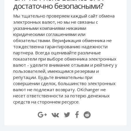
достаточно безопасными?
Paymer RUB
Paymer RUB
Paymer UAH
Paymer UAH
Мы тщательно проверяем каждый сайт обмена
электронных валют, но мы не связаны c
Capitalist USD
Capitalist USD
указанными компаниями никакими
Capitalist RUB
Capitalist RUB
юридическими соглашениями или
Capitalist EUR
Capitalist EUR
обязательствами. Верификация обменника не
тождественна гарантированию надежности
Payoneer USD
Payoneer USD
партнера. Всегда оценивайте различные
Payoneer EUR
Payoneer EUR
показатели при выборе обменника электронных
валют - уделите внимание отзывам и рейтингу у
Revolut Binance USD
Revolut Binance USD
пользователей, имеющимся резервам и
(BUSD)
(BUSD)
репутации. Будьте внимательны при
Revolut USD
Revolut USD
совершении сделок, большинство электронных
Revolut EUR
Revolut EUR
валют не подлежат возврату. OKchanger не
несет ответственности за потерю денежных
Revolut GBP
Revolut GBP
средств на стороннем ресурсе.
Global24 UAH
Global24 UAH
Piastrix RUB
Piastrix RUB
Piastrix USD
Piastrix USD
Piastrix EUR
Piastrix EUR