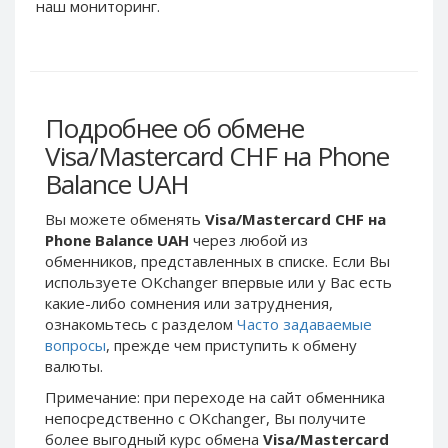
Webmoney WMG
Webmoney WMG
наш мониторинг.
Webmoney WMX
Webmoney WMX
Webmoney WMB
Webmoney WMB
Skril USD
Skril USD
Подробнее об обмене
Skril EUR
Skril EUR
Visa/Mastercard CHF на Phone
Skril INR
Skril INR
Balance UAH
Skril PLN
Skril PLN
Skril GBP
Skril GBP
Вы можете обменять
Visa/Mastercard CHF на
Skril AUD
Skril AUD
Phone Balance UAH
через любой из
обменников, представленных в списке. Если Вы
Skril NOK
Skril NOK
используете OKchanger впервые или у Вас есть
Skril SEK
Skril SEK
какие-либо сомнения или затруднения,
Paxum USD
Paxum USD
ознакомьтесь с разделом
Часто задаваемые
вопросы
, прежде чем приступить к обмену
Paxum EUR
Paxum EUR
валюты.
Epay USD
Epay USD
Примечание: при переходе на сайт обменника
Epay EUR
Epay EUR
непосредственно c OKchanger, Вы получите
более выгодный курс обмена
Visa/Mastercard
Phone Balance RUB
Phone Balance RUB