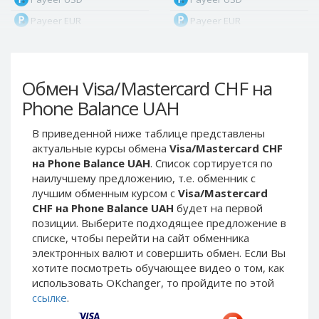
Payeer EUR
Payeer EUR
Payeer RUB
Payeer RUB
Payeer Bitcoin (BTC)
Payeer Bitcoin (BTC)
Обмен Visa/Mastercard CHF на
Payeer Tether ERC20
Payeer Tether ERC20
(USDT)
(USDT)
Phone Balance UAH
Payeer UAH
Payeer UAH
В приведенной ниже таблице представлены
ЮMoney RUB
ЮMoney RUB
актуальные курсы обмена
Visa/Mastercard CHF
ЮMoney KZT
ЮMoney KZT
на Phone Balance UAH
. Список сортируется по
наилучшему предложению, т.е. обменник с
PayPal USD
PayPal USD
лучшим обменным курсом с
Visa/Mastercard
PayPal EUR
PayPal EUR
CHF на Phone Balance UAH
будет на первой
PayPal GBP
PayPal GBP
позиции. Выберите подходящее предложение в
списке, чтобы перейти на сайт обменника
PayPal CAD
PayPal CAD
электронных валют и совершить обмен. Если Вы
PayPal AUD
PayPal AUD
хотите посмотреть обучающее видео о том, как
использовать OKchanger, то пройдите по этой
PayPal RUB
PayPal RUB
ссылке
.
PayPal CZK
PayPal CZK