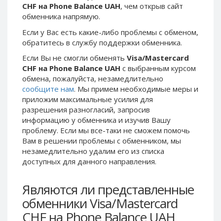
CHF на Phone Balance UAH
, чем открыв сайт
Phone Balance UAH
Phone Balance UAH
обменника напрямую.
Phone Balance AMD
Phone Balance AMD
Если у Вас есть какие-либо проблемы с обменом,
Neteller USD
Neteller USD
обратитесь в службу поддержки обменника.
Neteller EUR
Neteller EUR
Если Вы не смогли обменять
Visa/Mastercard
CHF на Phone Balance UAH
с выбранным курсом
Neteller INR
Neteller INR
обмена, пожалуйста, незамедлительно
Neteller PLN
Neteller PLN
сообщите нам
. Мы примем необходимые меры и
Neteller GBP
Neteller GBP
приложим максимальные усилия для
разрешения разногласий, запросив
Neteller NOK
Neteller NOK
информацию у обменника и изучив Вашу
Neteller SEK
Neteller SEK
проблему. Если мы все-таки не сможем помочь
Вам в решении проблемы c обменником, мы
PaySera USD
PaySera USD
незамедлительно удалим его из списка
PaySera EUR
PaySera EUR
доступных для данного направления.
PaySera PLN
PaySera PLN
Являются ли представленные
AliPay CNY
AliPay CNY
обменники Visa/Mastercard
UnionPay CNY
UnionPay CNY
CHF на Phone Balance UAH
Paymer USD
Paymer USD