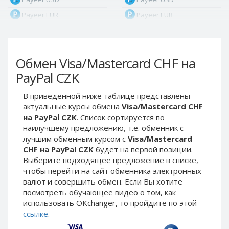
Payeer EUR
Payeer EUR
Payeer RUB
Payeer RUB
Payeer Bitcoin (BTC)
Payeer Bitcoin (BTC)
Обмен Visa/Mastercard CHF на
Payeer Tether ERC20
Payeer Tether ERC20
(USDT)
(USDT)
PayPal CZK
Payeer UAH
Payeer UAH
В приведенной ниже таблице представлены
ЮMoney RUB
ЮMoney RUB
актуальные курсы обмена
Visa/Mastercard CHF
ЮMoney KZT
ЮMoney KZT
на PayPal CZK
. Список сортируется по
наилучшему предложению, т.е. обменник с
PayPal USD
PayPal USD
лучшим обменным курсом с
Visa/Mastercard
PayPal EUR
PayPal EUR
CHF на PayPal CZK
будет на первой позиции.
PayPal GBP
PayPal GBP
Выберите подходящее предложение в списке,
чтобы перейти на сайт обменника электронных
PayPal CAD
PayPal CAD
валют и совершить обмен. Если Вы хотите
PayPal AUD
PayPal AUD
посмотреть обучающее видео о том, как
использовать OKchanger, то пройдите по этой
PayPal RUB
PayPal RUB
ссылке
.
PayPal CZK
PayPal CZK