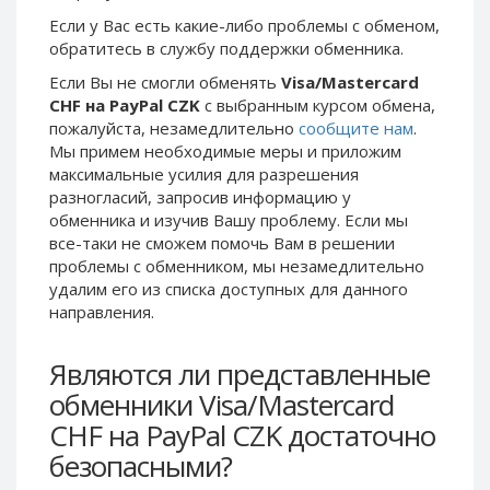
Phone Balance UAH
Phone Balance UAH
Если у Вас есть какие-либо проблемы с обменом,
обратитесь в службу поддержки обменника.
Phone Balance AMD
Phone Balance AMD
Если Вы не смогли обменять
Visa/Mastercard
Neteller USD
Neteller USD
CHF на PayPal CZK
с выбранным курсом обмена,
Neteller EUR
Neteller EUR
пожалуйста, незамедлительно
сообщите нам
.
Мы примем необходимые меры и приложим
Neteller INR
Neteller INR
максимальные усилия для разрешения
Neteller PLN
Neteller PLN
разногласий, запросив информацию у
Neteller GBP
Neteller GBP
обменника и изучив Вашу проблему. Если мы
все-таки не сможем помочь Вам в решении
Neteller NOK
Neteller NOK
проблемы c обменником, мы незамедлительно
Neteller SEK
Neteller SEK
удалим его из списка доступных для данного
направления.
PaySera USD
PaySera USD
PaySera EUR
PaySera EUR
Являются ли представленные
PaySera PLN
PaySera PLN
обменники Visa/Mastercard
AliPay CNY
AliPay CNY
CHF на PayPal CZK достаточно
UnionPay CNY
UnionPay CNY
безопасными?
Paymer USD
Paymer USD