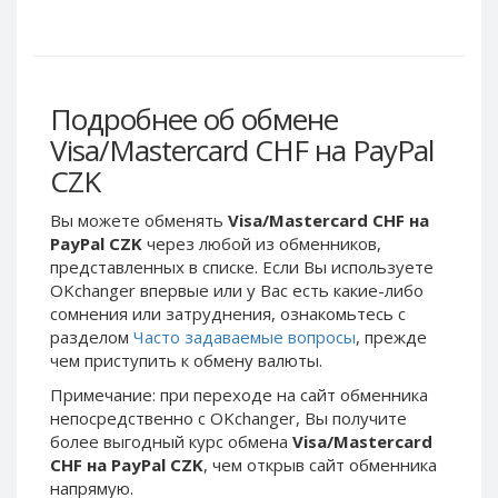
Webmoney WMG
Webmoney WMG
Webmoney WMX
Webmoney WMX
Webmoney WMB
Webmoney WMB
Skril USD
Skril USD
Подробнее об обмене
Skril EUR
Skril EUR
Visa/Mastercard CHF на PayPal
Skril INR
Skril INR
CZK
Skril PLN
Skril PLN
Вы можете обменять
Visa/Mastercard CHF на
Skril GBP
Skril GBP
PayPal CZK
через любой из обменников,
Skril AUD
Skril AUD
представленных в списке. Если Вы используете
OKchanger впервые или у Вас есть какие-либо
Skril NOK
Skril NOK
сомнения или затруднения, ознакомьтесь с
Skril SEK
Skril SEK
разделом
Часто задаваемые вопросы
, прежде
Paxum USD
Paxum USD
чем приступить к обмену валюты.
Paxum EUR
Paxum EUR
Примечание: при переходе на сайт обменника
непосредственно c OKchanger, Вы получите
Epay USD
Epay USD
более выгодный курс обмена
Visa/Mastercard
Epay EUR
Epay EUR
CHF на PayPal CZK
, чем открыв сайт обменника
напрямую.
Phone Balance RUB
Phone Balance RUB