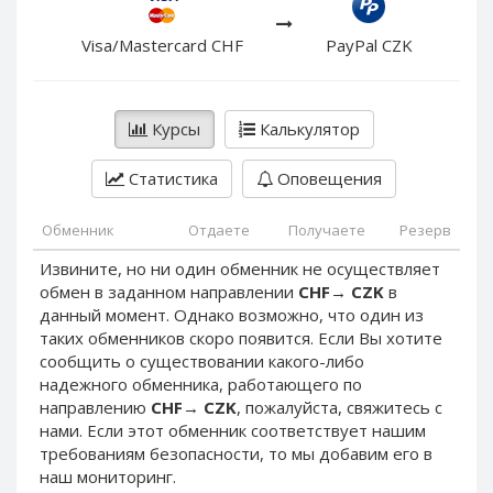
PayPal DKK
PayPal DKK
PayPal HKD
PayPal HKD
Visa/Mastercard CHF
PayPal CZK
PayPal JPY
PayPal JPY
PayPal NZD
PayPal NZD
Курсы
Калькулятор
PayPal NOK
PayPal NOK
PayPal PLN
PayPal PLN
Статистика
Оповещения
PayPal SGD
PayPal SGD
Обменник
Отдаете
Получаете
Резерв
PayPal SEK
PayPal SEK
Извините, но ни один обменник не осуществляет
PayPal CHF
PayPal CHF
обмен в заданном направлении
CHF
→
CZK
в
PayPal MYR
PayPal MYR
данный момент. Однако возможно, что один из
Webmoney WMZ
Webmoney WMZ
таких обменников скоро появится. Если Вы хотите
сообщить о существовании какого-либо
Webmoney WMR
Webmoney WMR
надежного обменника, работающего по
Webmoney WME
Webmoney WME
направлению
CHF
→
CZK
, пожалуйста, свяжитесь с
нами. Если этот обменник соответствует нашим
Webmoney WMU
Webmoney WMU
требованиям безопасности, то мы добавим его в
Webmoney WMK
Webmoney WMK
наш мониторинг.