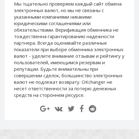
Мы тщательно проверяем каждый сайт обмена
Paymer RUB
Paymer RUB
электронных валют, но мы не связаны c
Paymer UAH
Paymer UAH
указанными компаниями никакими
юридическими соглашениями или
Capitalist USD
Capitalist USD
обязательствами. Верификация обменника не
Capitalist RUB
Capitalist RUB
тождественна гарантированию надежности
Capitalist EUR
Capitalist EUR
партнера. Всегда оценивайте различные
показатели при выборе обменника электронных
Payoneer USD
Payoneer USD
валют - уделите внимание отзывам и рейтингу у
Payoneer EUR
Payoneer EUR
пользователей, имеющимся резервам и
репутации. Будьте внимательны при
Revolut Binance USD
Revolut Binance USD
совершении сделок, большинство электронных
(BUSD)
(BUSD)
валют не подлежат возврату. OKchanger не
Revolut USD
Revolut USD
несет ответственности за потерю денежных
Revolut EUR
Revolut EUR
средств на стороннем ресурсе.
Revolut GBP
Revolut GBP
Global24 UAH
Global24 UAH
Piastrix RUB
Piastrix RUB
Piastrix USD
Piastrix USD
Piastrix EUR
Piastrix EUR