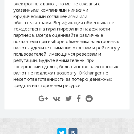
электронных валют, но мы не связаны c
Paymer RUB
Paymer RUB
указанными компаниями никакими
Paymer UAH
Paymer UAH
юридическими соглашениями или
обязательствами. Верификация обменника не
Capitalist USD
Capitalist USD
тождественна гарантированию надежности
Capitalist RUB
Capitalist RUB
партнера. Всегда оценивайте различные
Capitalist EUR
Capitalist EUR
показатели при выборе обменника электронных
валют - уделите внимание отзывам и рейтингу у
Payoneer USD
Payoneer USD
пользователей, имеющимся резервам и
Payoneer EUR
Payoneer EUR
репутации. Будьте внимательны при
совершении сделок, большинство электронных
Revolut Binance USD
Revolut Binance USD
валют не подлежат возврату. OKchanger не
(BUSD)
(BUSD)
несет ответственности за потерю денежных
Revolut USD
Revolut USD
средств на стороннем ресурсе.
Revolut EUR
Revolut EUR
Revolut GBP
Revolut GBP
Global24 UAH
Global24 UAH
Piastrix RUB
Piastrix RUB
Piastrix USD
Piastrix USD
Piastrix EUR
Piastrix EUR