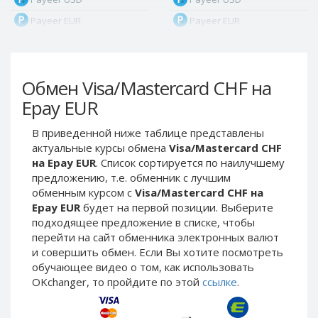
Payeer EUR
Payeer EUR
Payeer RUB
Payeer RUB
Payeer Bitcoin (BTC)
Payeer Bitcoin (BTC)
Обмен Visa/Mastercard CHF на
Payeer Tether ERC20
Payeer Tether ERC20
(USDT)
(USDT)
Epay EUR
Payeer UAH
Payeer UAH
В приведенной ниже таблице представлены
ЮMoney RUB
ЮMoney RUB
актуальные курсы обмена
Visa/Mastercard CHF
ЮMoney KZT
ЮMoney KZT
на Epay EUR
. Список сортируется по наилучшему
предложению, т.е. обменник с лучшим
PayPal USD
PayPal USD
обменным курсом с
Visa/Mastercard CHF на
PayPal EUR
PayPal EUR
Epay EUR
будет на первой позиции. Выберите
PayPal GBP
PayPal GBP
подходящее предложение в списке, чтобы
перейти на сайт обменника электронных валют
PayPal CAD
PayPal CAD
и совершить обмен. Если Вы хотите посмотреть
PayPal AUD
PayPal AUD
обучающее видео о том, как использовать
OKchanger, то пройдите по этой
ссылке
.
PayPal RUB
PayPal RUB
PayPal CZK
PayPal CZK