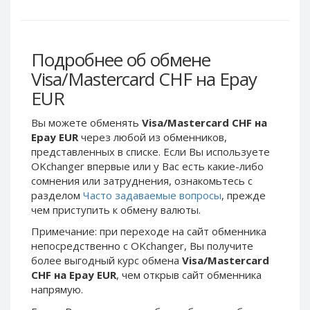
Webmoney WMG
Webmoney WMG
Webmoney WMX
Webmoney WMX
Webmoney WMB
Webmoney WMB
Подробнее об обмене
Skril USD
Skril USD
Visa/Mastercard CHF на Epay
Skril EUR
Skril EUR
EUR
Skril INR
Skril INR
Вы можете обменять
Visa/Mastercard CHF на
Skril PLN
Skril PLN
Epay EUR
через любой из обменников,
Skril GBP
Skril GBP
представленных в списке. Если Вы используете
Skril AUD
Skril AUD
OKchanger впервые или у Вас есть какие-либо
сомнения или затруднения, ознакомьтесь с
Skril NOK
Skril NOK
разделом
Часто задаваемые вопросы
, прежде
Skril SEK
Skril SEK
чем приступить к обмену валюты.
Paxum USD
Paxum USD
Примечание: при переходе на сайт обменника
Paxum EUR
Paxum EUR
непосредственно c OKchanger, Вы получите
более выгодный курс обмена
Visa/Mastercard
Epay USD
Epay USD
CHF на Epay EUR
, чем открыв сайт обменника
Epay EUR
Epay EUR
напрямую.
Phone Balance RUB
Phone Balance RUB