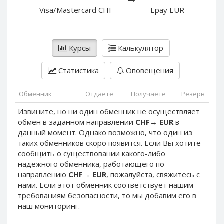
PayPal DKK
PayPal DKK
Visa/Mastercard CHF
Epay EUR
PayPal HKD
PayPal HKD
PayPal JPY
PayPal JPY
Курсы
Калькулятор
PayPal NZD
PayPal NZD
PayPal NOK
PayPal NOK
Статистика
Оповещения
PayPal PLN
PayPal PLN
PayPal SGD
PayPal SGD
Обменник
Отдаете
Получаете
Резерв
PayPal SEK
PayPal SEK
Извините, но ни один обменник не осуществляет
обмен в заданном направлении
CHF
→
EUR
в
PayPal CHF
PayPal CHF
данный момент. Однако возможно, что один из
PayPal MYR
PayPal MYR
таких обменников скоро появится. Если Вы хотите
Webmoney WMZ
Webmoney WMZ
сообщить о существовании какого-либо
надежного обменника, работающего по
Webmoney WMR
Webmoney WMR
направлению
CHF
→
EUR
, пожалуйста, свяжитесь с
Webmoney WME
Webmoney WME
нами. Если этот обменник соответствует нашим
требованиям безопасности, то мы добавим его в
Webmoney WMU
Webmoney WMU
наш мониторинг.
Webmoney WMK
Webmoney WMK