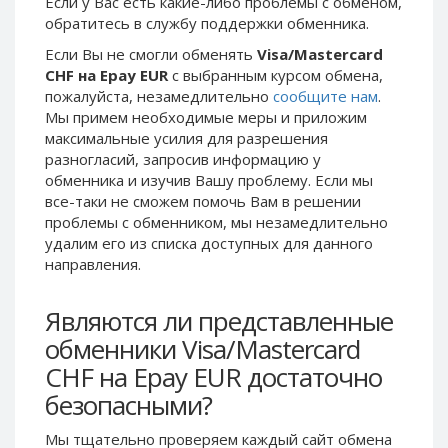
Если у Вас есть какие-либо проблемы с обменом,
Phone Balance UAH
Phone Balance UAH
обратитесь в службу поддержки обменника.
Phone Balance AMD
Phone Balance AMD
Если Вы не смогли обменять
Visa/Mastercard
CHF на Epay EUR
с выбранным курсом обмена,
Neteller USD
Neteller USD
пожалуйста, незамедлительно
сообщите нам
.
Neteller EUR
Neteller EUR
Мы примем необходимые меры и приложим
максимальные усилия для разрешения
Neteller INR
Neteller INR
разногласий, запросив информацию у
Neteller PLN
Neteller PLN
обменника и изучив Вашу проблему. Если мы
Neteller GBP
Neteller GBP
все-таки не сможем помочь Вам в решении
проблемы c обменником, мы незамедлительно
Neteller NOK
Neteller NOK
удалим его из списка доступных для данного
Neteller SEK
Neteller SEK
направления.
PaySera USD
PaySera USD
Являются ли представленные
PaySera EUR
PaySera EUR
обменники Visa/Mastercard
PaySera PLN
PaySera PLN
CHF на Epay EUR достаточно
AliPay CNY
AliPay CNY
безопасными?
UnionPay CNY
UnionPay CNY
Paymer USD
Paymer USD
Мы тщательно проверяем каждый сайт обмена