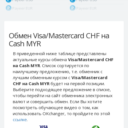
Payeer EUR
Payeer EUR
Payeer RUB
Payeer RUB
Payeer Bitcoin (BTC)
Payeer Bitcoin (BTC)
Обмен Visa/Mastercard CHF на
Payeer Tether ERC20
Payeer Tether ERC20
(USDT)
(USDT)
Cash MYR
Payeer UAH
Payeer UAH
В приведенной ниже таблице представлены
ЮMoney RUB
ЮMoney RUB
актуальные курсы обмена
Visa/Mastercard CHF
ЮMoney KZT
ЮMoney KZT
на Cash MYR
. Список сортируется по
наилучшему предложению, т.е. обменник с
PayPal USD
PayPal USD
лучшим обменным курсом с
Visa/Mastercard
PayPal EUR
PayPal EUR
CHF на Cash MYR
будет на первой позиции.
PayPal GBP
PayPal GBP
Выберите подходящее предложение в списке,
чтобы перейти на сайт обменника электронных
PayPal CAD
PayPal CAD
валют и совершить обмен. Если Вы хотите
PayPal AUD
PayPal AUD
посмотреть обучающее видео о том, как
использовать OKchanger, то пройдите по этой
PayPal RUB
PayPal RUB
ссылке
.
PayPal CZK
PayPal CZK