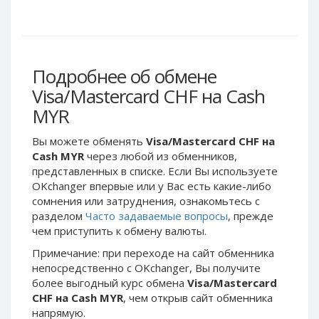
Webmoney WMG
Webmoney WMG
Webmoney WMX
Webmoney WMX
Webmoney WMB
Webmoney WMB
Skril USD
Skril USD
Подробнее об обмене
Skril EUR
Skril EUR
Visa/Mastercard CHF на Cash
Skril INR
Skril INR
MYR
Skril PLN
Skril PLN
Вы можете обменять
Visa/Mastercard CHF на
Skril GBP
Skril GBP
Cash MYR
через любой из обменников,
Skril AUD
Skril AUD
представленных в списке. Если Вы используете
OKchanger впервые или у Вас есть какие-либо
Skril NOK
Skril NOK
сомнения или затруднения, ознакомьтесь с
Skril SEK
Skril SEK
разделом
Часто задаваемые вопросы
, прежде
Paxum USD
Paxum USD
чем приступить к обмену валюты.
Paxum EUR
Paxum EUR
Примечание: при переходе на сайт обменника
непосредственно c OKchanger, Вы получите
Epay USD
Epay USD
более выгодный курс обмена
Visa/Mastercard
Epay EUR
Epay EUR
CHF на Cash MYR
, чем открыв сайт обменника
напрямую.
Phone Balance RUB
Phone Balance RUB