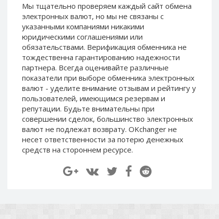
Мы тщательно проверяем каждый сайт обмена
Paymer RUB
Paymer RUB
электронных валют, но мы не связаны c
Paymer UAH
Paymer UAH
указанными компаниями никакими
юридическими соглашениями или
Capitalist USD
Capitalist USD
обязательствами. Верификация обменника не
Capitalist RUB
Capitalist RUB
тождественна гарантированию надежности
Capitalist EUR
Capitalist EUR
партнера. Всегда оценивайте различные
показатели при выборе обменника электронных
Payoneer USD
Payoneer USD
валют - уделите внимание отзывам и рейтингу у
Payoneer EUR
Payoneer EUR
пользователей, имеющимся резервам и
репутации. Будьте внимательны при
Revolut Binance USD
Revolut Binance USD
совершении сделок, большинство электронных
(BUSD)
(BUSD)
валют не подлежат возврату. OKchanger не
Revolut USD
Revolut USD
несет ответственности за потерю денежных
Revolut EUR
Revolut EUR
средств на стороннем ресурсе.
Revolut GBP
Revolut GBP
Global24 UAH
Global24 UAH
Piastrix RUB
Piastrix RUB
Piastrix USD
Piastrix USD
Piastrix EUR
Piastrix EUR