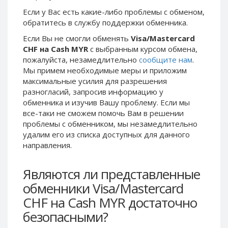
Phone Balance UAH
Phone Balance UAH
Если у Вас есть какие-либо проблемы с обменом,
обратитесь в службу поддержки обменника.
Phone Balance AMD
Phone Balance AMD
Если Вы не смогли обменять
Visa/Mastercard
Neteller USD
Neteller USD
CHF на Cash MYR
с выбранным курсом обмена,
Neteller EUR
Neteller EUR
пожалуйста, незамедлительно
сообщите нам
.
Мы примем необходимые меры и приложим
Neteller INR
Neteller INR
максимальные усилия для разрешения
Neteller PLN
Neteller PLN
разногласий, запросив информацию у
Neteller GBP
Neteller GBP
обменника и изучив Вашу проблему. Если мы
все-таки не сможем помочь Вам в решении
Neteller NOK
Neteller NOK
проблемы c обменником, мы незамедлительно
Neteller SEK
Neteller SEK
удалим его из списка доступных для данного
направления.
PaySera USD
PaySera USD
PaySera EUR
PaySera EUR
Являются ли представленные
PaySera PLN
PaySera PLN
обменники Visa/Mastercard
AliPay CNY
AliPay CNY
CHF на Cash MYR достаточно
UnionPay CNY
UnionPay CNY
безопасными?
Paymer USD
Paymer USD