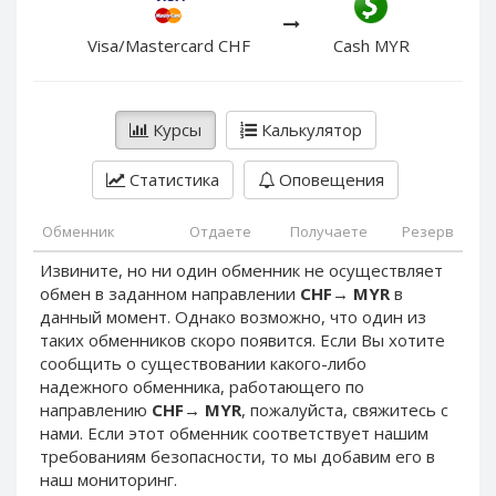
PayPal DKK
PayPal DKK
PayPal HKD
PayPal HKD
Visa/Mastercard CHF
Cash MYR
PayPal JPY
PayPal JPY
PayPal NZD
PayPal NZD
Курсы
Калькулятор
PayPal NOK
PayPal NOK
PayPal PLN
PayPal PLN
Статистика
Оповещения
PayPal SGD
PayPal SGD
Обменник
Отдаете
Получаете
Резерв
PayPal SEK
PayPal SEK
Извините, но ни один обменник не осуществляет
PayPal CHF
PayPal CHF
обмен в заданном направлении
CHF
→
MYR
в
PayPal MYR
PayPal MYR
данный момент. Однако возможно, что один из
Webmoney WMZ
Webmoney WMZ
таких обменников скоро появится. Если Вы хотите
сообщить о существовании какого-либо
Webmoney WMR
Webmoney WMR
надежного обменника, работающего по
Webmoney WME
Webmoney WME
направлению
CHF
→
MYR
, пожалуйста, свяжитесь с
нами. Если этот обменник соответствует нашим
Webmoney WMU
Webmoney WMU
требованиям безопасности, то мы добавим его в
Webmoney WMK
Webmoney WMK
наш мониторинг.