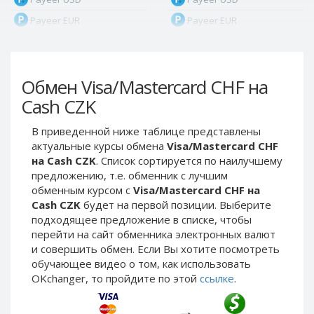
Payeer EUR
Payeer EUR
Payeer RUB
Payeer RUB
Payeer Bitcoin (BTC)
Payeer Bitcoin (BTC)
Обмен Visa/Mastercard CHF на
Payeer Tether ERC20
Payeer Tether ERC20
(USDT)
(USDT)
Cash CZK
Payeer UAH
Payeer UAH
В приведенной ниже таблице представлены
ЮMoney RUB
ЮMoney RUB
актуальные курсы обмена
Visa/Mastercard CHF
ЮMoney KZT
ЮMoney KZT
на Cash CZK
. Список сортируется по наилучшему
предложению, т.е. обменник с лучшим
PayPal USD
PayPal USD
обменным курсом с
Visa/Mastercard CHF на
PayPal EUR
PayPal EUR
Cash CZK
будет на первой позиции. Выберите
PayPal GBP
PayPal GBP
подходящее предложение в списке, чтобы
перейти на сайт обменника электронных валют
PayPal CAD
PayPal CAD
и совершить обмен. Если Вы хотите посмотреть
PayPal AUD
PayPal AUD
обучающее видео о том, как использовать
OKchanger, то пройдите по этой
ссылке
.
PayPal RUB
PayPal RUB
PayPal CZK
PayPal CZK