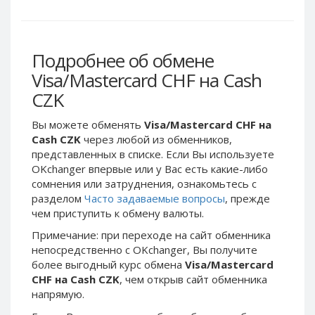
Webmoney WMG
Webmoney WMG
Webmoney WMX
Webmoney WMX
Webmoney WMB
Webmoney WMB
Подробнее об обмене
Skril USD
Skril USD
Visa/Mastercard CHF на Cash
Skril EUR
Skril EUR
CZK
Skril INR
Skril INR
Вы можете обменять
Visa/Mastercard CHF на
Skril PLN
Skril PLN
Cash CZK
через любой из обменников,
Skril GBP
Skril GBP
представленных в списке. Если Вы используете
Skril AUD
Skril AUD
OKchanger впервые или у Вас есть какие-либо
сомнения или затруднения, ознакомьтесь с
Skril NOK
Skril NOK
разделом
Часто задаваемые вопросы
, прежде
Skril SEK
Skril SEK
чем приступить к обмену валюты.
Paxum USD
Paxum USD
Примечание: при переходе на сайт обменника
Paxum EUR
Paxum EUR
непосредственно c OKchanger, Вы получите
более выгодный курс обмена
Visa/Mastercard
Epay USD
Epay USD
CHF на Cash CZK
, чем открыв сайт обменника
Epay EUR
Epay EUR
напрямую.
Phone Balance RUB
Phone Balance RUB