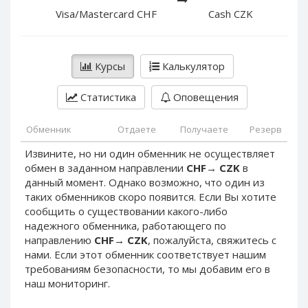
PayPal DKK
PayPal DKK
Visa/Mastercard CHF
Cash CZK
PayPal HKD
PayPal HKD
PayPal JPY
PayPal JPY
Курсы
Калькулятор
PayPal NZD
PayPal NZD
PayPal NOK
PayPal NOK
Статистика
Оповещения
PayPal PLN
PayPal PLN
PayPal SGD
PayPal SGD
Обменник
Отдаете
Получаете
Резерв
PayPal SEK
PayPal SEK
Извините, но ни один обменник не осуществляет
обмен в заданном направлении
CHF
→
CZK
в
PayPal CHF
PayPal CHF
данный момент. Однако возможно, что один из
PayPal MYR
PayPal MYR
таких обменников скоро появится. Если Вы хотите
Webmoney WMZ
Webmoney WMZ
сообщить о существовании какого-либо
надежного обменника, работающего по
Webmoney WMR
Webmoney WMR
направлению
CHF
→
CZK
, пожалуйста, свяжитесь с
Webmoney WME
Webmoney WME
нами. Если этот обменник соответствует нашим
требованиям безопасности, то мы добавим его в
Webmoney WMU
Webmoney WMU
наш мониторинг.
Webmoney WMK
Webmoney WMK