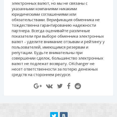
электронных валют, но мы не связаны c
Paymer RUB
Paymer RUB
указанными компаниями никакими
Paymer UAH
Paymer UAH
юридическими соглашениями или
обязательствами. Верификация обменника не
Capitalist USD
Capitalist USD
тождественна гарантированию надежности
Capitalist RUB
Capitalist RUB
партнера. Всегда оценивайте различные
Capitalist EUR
Capitalist EUR
показатели при выборе обменника электронных
валют - уделите внимание отзывам и рейтингу у
Payoneer USD
Payoneer USD
пользователей, имеющимся резервам и
Payoneer EUR
Payoneer EUR
репутации. Будьте внимательны при
совершении сделок, большинство электронных
Revolut Binance USD
Revolut Binance USD
валют не подлежат возврату. OKchanger не
(BUSD)
(BUSD)
несет ответственности за потерю денежных
Revolut USD
Revolut USD
средств на стороннем ресурсе.
Revolut EUR
Revolut EUR
Revolut GBP
Revolut GBP
Global24 UAH
Global24 UAH
Piastrix RUB
Piastrix RUB
Piastrix USD
Piastrix USD
Piastrix EUR
Piastrix EUR