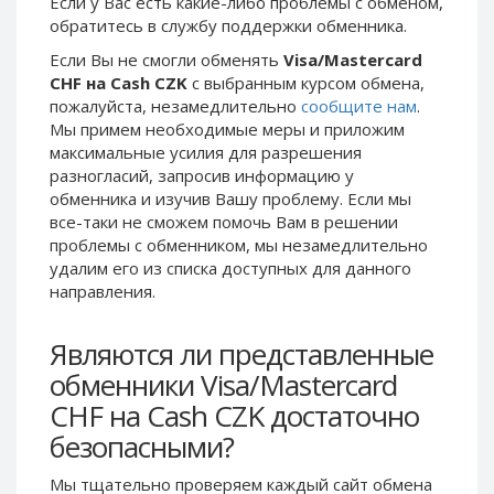
Если у Вас есть какие-либо проблемы с обменом,
Phone Balance UAH
Phone Balance UAH
обратитесь в службу поддержки обменника.
Phone Balance AMD
Phone Balance AMD
Если Вы не смогли обменять
Visa/Mastercard
CHF на Cash CZK
с выбранным курсом обмена,
Neteller USD
Neteller USD
пожалуйста, незамедлительно
сообщите нам
.
Neteller EUR
Neteller EUR
Мы примем необходимые меры и приложим
максимальные усилия для разрешения
Neteller INR
Neteller INR
разногласий, запросив информацию у
Neteller PLN
Neteller PLN
обменника и изучив Вашу проблему. Если мы
Neteller GBP
Neteller GBP
все-таки не сможем помочь Вам в решении
проблемы c обменником, мы незамедлительно
Neteller NOK
Neteller NOK
удалим его из списка доступных для данного
Neteller SEK
Neteller SEK
направления.
PaySera USD
PaySera USD
Являются ли представленные
PaySera EUR
PaySera EUR
обменники Visa/Mastercard
PaySera PLN
PaySera PLN
CHF на Cash CZK достаточно
AliPay CNY
AliPay CNY
безопасными?
UnionPay CNY
UnionPay CNY
Paymer USD
Paymer USD
Мы тщательно проверяем каждый сайт обмена