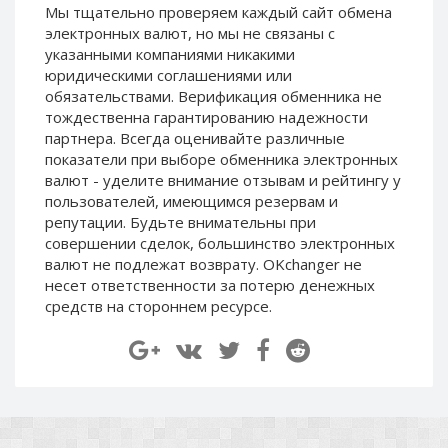
Мы тщательно проверяем каждый сайт обмена
Paymer RUB
Paymer RUB
электронных валют, но мы не связаны c
Paymer UAH
Paymer UAH
указанными компаниями никакими
юридическими соглашениями или
Capitalist USD
Capitalist USD
обязательствами. Верификация обменника не
Capitalist RUB
Capitalist RUB
тождественна гарантированию надежности
Capitalist EUR
Capitalist EUR
партнера. Всегда оценивайте различные
показатели при выборе обменника электронных
Payoneer USD
Payoneer USD
валют - уделите внимание отзывам и рейтингу у
Payoneer EUR
Payoneer EUR
пользователей, имеющимся резервам и
репутации. Будьте внимательны при
Revolut Binance USD
Revolut Binance USD
совершении сделок, большинство электронных
(BUSD)
(BUSD)
валют не подлежат возврату. OKchanger не
Revolut USD
Revolut USD
несет ответственности за потерю денежных
Revolut EUR
Revolut EUR
средств на стороннем ресурсе.
Revolut GBP
Revolut GBP
Global24 UAH
Global24 UAH
Piastrix RUB
Piastrix RUB
Piastrix USD
Piastrix USD
Piastrix EUR
Piastrix EUR