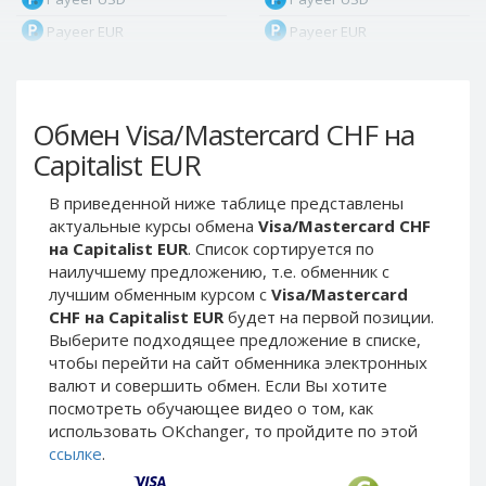
Payeer EUR
Payeer EUR
Payeer RUB
Payeer RUB
Payeer Bitcoin (BTC)
Payeer Bitcoin (BTC)
Обмен Visa/Mastercard CHF на
Payeer Tether ERC20
Payeer Tether ERC20
(USDT)
(USDT)
Capitalist EUR
Payeer UAH
Payeer UAH
В приведенной ниже таблице представлены
ЮMoney RUB
ЮMoney RUB
актуальные курсы обмена
Visa/Mastercard CHF
ЮMoney KZT
ЮMoney KZT
на Capitalist EUR
. Список сортируется по
наилучшему предложению, т.е. обменник с
PayPal USD
PayPal USD
лучшим обменным курсом с
Visa/Mastercard
PayPal EUR
PayPal EUR
CHF на Capitalist EUR
будет на первой позиции.
PayPal GBP
PayPal GBP
Выберите подходящее предложение в списке,
чтобы перейти на сайт обменника электронных
PayPal CAD
PayPal CAD
валют и совершить обмен. Если Вы хотите
PayPal AUD
PayPal AUD
посмотреть обучающее видео о том, как
использовать OKchanger, то пройдите по этой
PayPal RUB
PayPal RUB
ссылке
.
PayPal CZK
PayPal CZK