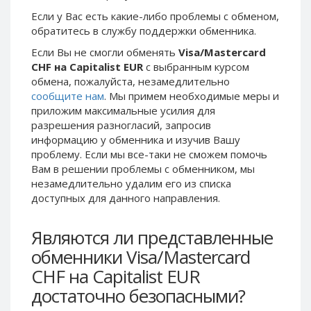
Phone Balance UAH
Phone Balance UAH
Если у Вас есть какие-либо проблемы с обменом,
обратитесь в службу поддержки обменника.
Phone Balance AMD
Phone Balance AMD
Если Вы не смогли обменять
Visa/Mastercard
Neteller USD
Neteller USD
CHF на Capitalist EUR
с выбранным курсом
Neteller EUR
Neteller EUR
обмена, пожалуйста, незамедлительно
сообщите нам
. Мы примем необходимые меры и
Neteller INR
Neteller INR
приложим максимальные усилия для
Neteller PLN
Neteller PLN
разрешения разногласий, запросив
Neteller GBP
Neteller GBP
информацию у обменника и изучив Вашу
проблему. Если мы все-таки не сможем помочь
Neteller NOK
Neteller NOK
Вам в решении проблемы c обменником, мы
Neteller SEK
Neteller SEK
незамедлительно удалим его из списка
доступных для данного направления.
PaySera USD
PaySera USD
PaySera EUR
PaySera EUR
Являются ли представленные
PaySera PLN
PaySera PLN
обменники Visa/Mastercard
AliPay CNY
AliPay CNY
CHF на Capitalist EUR
UnionPay CNY
UnionPay CNY
достаточно безопасными?
Paymer USD
Paymer USD