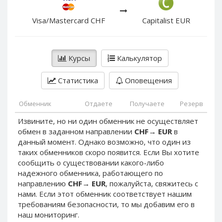
PayPal DKK
PayPal DKK
PayPal HKD
PayPal HKD
Visa/Mastercard CHF
Capitalist EUR
PayPal JPY
PayPal JPY
PayPal NZD
PayPal NZD
Курсы
Калькулятор
PayPal NOK
PayPal NOK
PayPal PLN
PayPal PLN
Статистика
Оповещения
PayPal SGD
PayPal SGD
Обменник
Отдаете
Получаете
Резерв
PayPal SEK
PayPal SEK
Извините, но ни один обменник не осуществляет
PayPal CHF
PayPal CHF
обмен в заданном направлении
CHF
→
EUR
в
PayPal MYR
PayPal MYR
данный момент. Однако возможно, что один из
Webmoney WMZ
Webmoney WMZ
таких обменников скоро появится. Если Вы хотите
сообщить о существовании какого-либо
Webmoney WMR
Webmoney WMR
надежного обменника, работающего по
Webmoney WME
Webmoney WME
направлению
CHF
→
EUR
, пожалуйста, свяжитесь с
нами. Если этот обменник соответствует нашим
Webmoney WMU
Webmoney WMU
требованиям безопасности, то мы добавим его в
Webmoney WMK
Webmoney WMK
наш мониторинг.