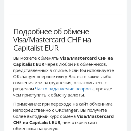
Webmoney WMG
Webmoney WMG
Webmoney WMX
Webmoney WMX
Webmoney WMB
Webmoney WMB
Skril USD
Skril USD
Подробнее об обмене
Skril EUR
Skril EUR
Visa/Mastercard CHF на
Skril INR
Skril INR
Capitalist EUR
Skril PLN
Skril PLN
Вы можете обменять
Visa/Mastercard CHF на
Skril GBP
Skril GBP
Capitalist EUR
через любой из обменников,
Skril AUD
Skril AUD
представленных в списке. Если Вы используете
OKchanger впервые или у Вас есть какие-либо
Skril NOK
Skril NOK
сомнения или затруднения, ознакомьтесь с
Skril SEK
Skril SEK
разделом
Часто задаваемые вопросы
, прежде
Paxum USD
Paxum USD
чем приступить к обмену валюты.
Paxum EUR
Paxum EUR
Примечание: при переходе на сайт обменника
непосредственно c OKchanger, Вы получите
Epay USD
Epay USD
более выгодный курс обмена
Visa/Mastercard
Epay EUR
Epay EUR
CHF на Capitalist EUR
, чем открыв сайт
обменника напрямую.
Phone Balance RUB
Phone Balance RUB