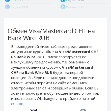
Payeer EUR
Payeer EUR
Payeer RUB
Payeer RUB
Payeer Bitcoin (BTC)
Payeer Bitcoin (BTC)
Обмен Visa/Mastercard CHF на
Payeer Tether ERC20
Payeer Tether ERC20
(USDT)
(USDT)
Bank Wire RUB
Payeer UAH
Payeer UAH
В приведенной ниже таблице представлены
ЮMoney RUB
ЮMoney RUB
актуальные курсы обмена
Visa/Mastercard CHF
ЮMoney KZT
ЮMoney KZT
на Bank Wire RUB
. Список сортируется по
наилучшему предложению, т.е. обменник с
PayPal USD
PayPal USD
лучшим обменным курсом с
Visa/Mastercard
PayPal EUR
PayPal EUR
CHF на Bank Wire RUB
будет на первой
PayPal GBP
PayPal GBP
позиции. Выберите подходящее предложение в
списке, чтобы перейти на сайт обменника
PayPal CAD
PayPal CAD
электронных валют и совершить обмен. Если Вы
PayPal AUD
PayPal AUD
хотите посмотреть обучающее видео о том, как
использовать OKchanger, то пройдите по этой
PayPal RUB
PayPal RUB
ссылке
.
PayPal CZK
PayPal CZK