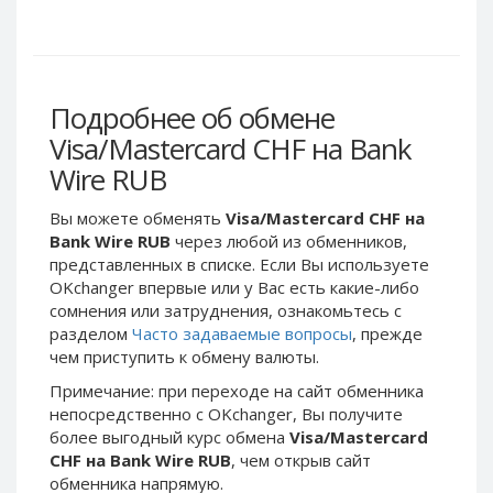
Webmoney WMG
Webmoney WMG
Webmoney WMX
Webmoney WMX
Webmoney WMB
Webmoney WMB
Skril USD
Skril USD
Подробнее об обмене
Skril EUR
Skril EUR
Visa/Mastercard CHF на Bank
Skril INR
Skril INR
Wire RUB
Skril PLN
Skril PLN
Вы можете обменять
Visa/Mastercard CHF на
Skril GBP
Skril GBP
Bank Wire RUB
через любой из обменников,
Skril AUD
Skril AUD
представленных в списке. Если Вы используете
OKchanger впервые или у Вас есть какие-либо
Skril NOK
Skril NOK
сомнения или затруднения, ознакомьтесь с
Skril SEK
Skril SEK
разделом
Часто задаваемые вопросы
, прежде
Paxum USD
Paxum USD
чем приступить к обмену валюты.
Paxum EUR
Paxum EUR
Примечание: при переходе на сайт обменника
непосредственно c OKchanger, Вы получите
Epay USD
Epay USD
более выгодный курс обмена
Visa/Mastercard
Epay EUR
Epay EUR
CHF на Bank Wire RUB
, чем открыв сайт
обменника напрямую.
Phone Balance RUB
Phone Balance RUB