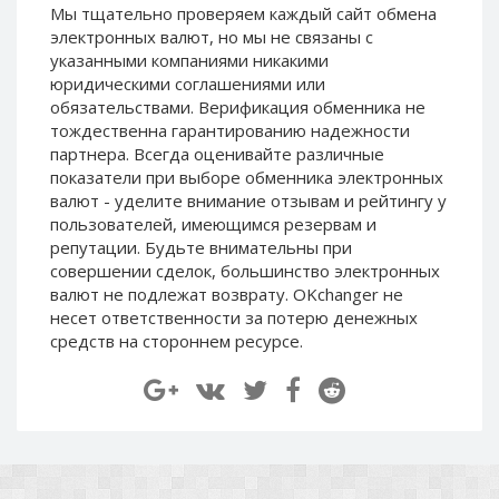
Мы тщательно проверяем каждый сайт обмена
Paymer RUB
Paymer RUB
электронных валют, но мы не связаны c
Paymer UAH
Paymer UAH
указанными компаниями никакими
юридическими соглашениями или
Capitalist USD
Capitalist USD
обязательствами. Верификация обменника не
Capitalist RUB
Capitalist RUB
тождественна гарантированию надежности
Capitalist EUR
Capitalist EUR
партнера. Всегда оценивайте различные
показатели при выборе обменника электронных
Payoneer USD
Payoneer USD
валют - уделите внимание отзывам и рейтингу у
Payoneer EUR
Payoneer EUR
пользователей, имеющимся резервам и
репутации. Будьте внимательны при
Revolut Binance USD
Revolut Binance USD
совершении сделок, большинство электронных
(BUSD)
(BUSD)
валют не подлежат возврату. OKchanger не
Revolut USD
Revolut USD
несет ответственности за потерю денежных
Revolut EUR
Revolut EUR
средств на стороннем ресурсе.
Revolut GBP
Revolut GBP
Global24 UAH
Global24 UAH
Piastrix RUB
Piastrix RUB
Piastrix USD
Piastrix USD
Piastrix EUR
Piastrix EUR