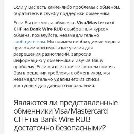
Phone Balance UAH
Phone Balance UAH
Если у Вас есть какие-либо проблемы с обменом,
обратитесь в службу поддержки обменника.
Phone Balance AMD
Phone Balance AMD
Если Вы не смогли обменять
Visa/Mastercard
Neteller USD
Neteller USD
CHF на Bank Wire RUB
с выбранным курсом
Neteller EUR
Neteller EUR
обмена, пожалуйста, незамедлительно
сообщите нам
. Мы примем необходимые меры и
Neteller INR
Neteller INR
приложим максимальные усилия для
Neteller PLN
Neteller PLN
разрешения разногласий, запросив
Neteller GBP
Neteller GBP
информацию у обменника и изучив Вашу
проблему. Если мы все-таки не сможем помочь
Neteller NOK
Neteller NOK
Вам в решении проблемы c обменником, мы
Neteller SEK
Neteller SEK
незамедлительно удалим его из списка
доступных для данного направления.
PaySera USD
PaySera USD
PaySera EUR
PaySera EUR
Являются ли представленные
PaySera PLN
PaySera PLN
обменники Visa/Mastercard
AliPay CNY
AliPay CNY
CHF на Bank Wire RUB
UnionPay CNY
UnionPay CNY
достаточно безопасными?
Paymer USD
Paymer USD