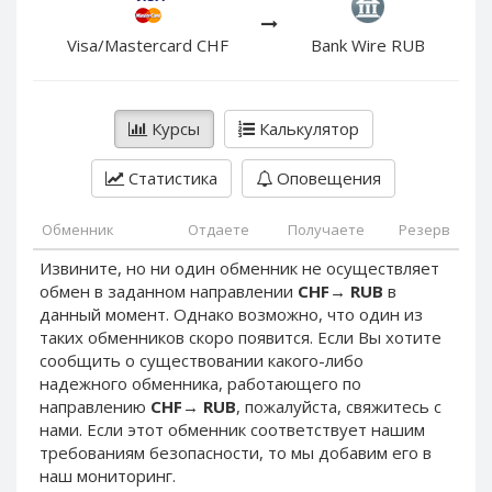
PayPal DKK
PayPal DKK
PayPal HKD
PayPal HKD
Visa/Mastercard CHF
Bank Wire RUB
PayPal JPY
PayPal JPY
PayPal NZD
PayPal NZD
Курсы
Калькулятор
PayPal NOK
PayPal NOK
PayPal PLN
PayPal PLN
Статистика
Оповещения
PayPal SGD
PayPal SGD
Обменник
Отдаете
Получаете
Резерв
PayPal SEK
PayPal SEK
Извините, но ни один обменник не осуществляет
PayPal CHF
PayPal CHF
обмен в заданном направлении
CHF
→
RUB
в
PayPal MYR
PayPal MYR
данный момент. Однако возможно, что один из
Webmoney WMZ
Webmoney WMZ
таких обменников скоро появится. Если Вы хотите
сообщить о существовании какого-либо
Webmoney WMR
Webmoney WMR
надежного обменника, работающего по
Webmoney WME
Webmoney WME
направлению
CHF
→
RUB
, пожалуйста, свяжитесь с
нами. Если этот обменник соответствует нашим
Webmoney WMU
Webmoney WMU
требованиям безопасности, то мы добавим его в
Webmoney WMK
Webmoney WMK
наш мониторинг.