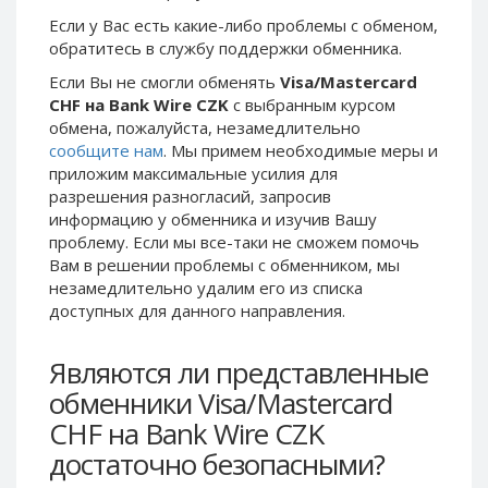
Phone Balance UAH
Phone Balance UAH
Если у Вас есть какие-либо проблемы с обменом,
обратитесь в службу поддержки обменника.
Phone Balance AMD
Phone Balance AMD
Если Вы не смогли обменять
Visa/Mastercard
Neteller USD
Neteller USD
CHF на Bank Wire CZK
с выбранным курсом
Neteller EUR
Neteller EUR
обмена, пожалуйста, незамедлительно
сообщите нам
. Мы примем необходимые меры и
Neteller INR
Neteller INR
приложим максимальные усилия для
Neteller PLN
Neteller PLN
разрешения разногласий, запросив
Neteller GBP
Neteller GBP
информацию у обменника и изучив Вашу
проблему. Если мы все-таки не сможем помочь
Neteller NOK
Neteller NOK
Вам в решении проблемы c обменником, мы
Neteller SEK
Neteller SEK
незамедлительно удалим его из списка
доступных для данного направления.
PaySera USD
PaySera USD
PaySera EUR
PaySera EUR
Являются ли представленные
PaySera PLN
PaySera PLN
обменники Visa/Mastercard
AliPay CNY
AliPay CNY
CHF на Bank Wire CZK
UnionPay CNY
UnionPay CNY
достаточно безопасными?
Paymer USD
Paymer USD