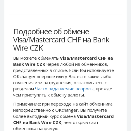
Webmoney WMG
Webmoney WMG
Webmoney WMX
Webmoney WMX
Webmoney WMB
Webmoney WMB
Skril USD
Skril USD
Подробнее об обмене
Skril EUR
Skril EUR
Visa/Mastercard CHF на Bank
Skril INR
Skril INR
Wire CZK
Skril PLN
Skril PLN
Вы можете обменять
Visa/Mastercard CHF на
Skril GBP
Skril GBP
Bank Wire CZK
через любой из обменников,
Skril AUD
Skril AUD
представленных в списке. Если Вы используете
OKchanger впервые или у Вас есть какие-либо
Skril NOK
Skril NOK
сомнения или затруднения, ознакомьтесь с
Skril SEK
Skril SEK
разделом
Часто задаваемые вопросы
, прежде
Paxum USD
Paxum USD
чем приступить к обмену валюты.
Paxum EUR
Paxum EUR
Примечание: при переходе на сайт обменника
непосредственно c OKchanger, Вы получите
Epay USD
Epay USD
более выгодный курс обмена
Visa/Mastercard
Epay EUR
Epay EUR
CHF на Bank Wire CZK
, чем открыв сайт
обменника напрямую.
Phone Balance RUB
Phone Balance RUB