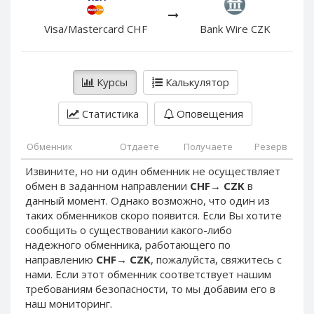
PayPal DKK
PayPal DKK
PayPal HKD
PayPal HKD
Visa/Mastercard CHF
Bank Wire CZK
PayPal JPY
PayPal JPY
PayPal NZD
PayPal NZD
Курсы
Калькулятор
PayPal NOK
PayPal NOK
PayPal PLN
PayPal PLN
Статистика
Оповещения
PayPal SGD
PayPal SGD
Обменник
Отдаете
Получаете
Резерв
PayPal SEK
PayPal SEK
Извините, но ни один обменник не осуществляет
PayPal CHF
PayPal CHF
обмен в заданном направлении
CHF
→
CZK
в
PayPal MYR
PayPal MYR
данный момент. Однако возможно, что один из
Webmoney WMZ
Webmoney WMZ
таких обменников скоро появится. Если Вы хотите
сообщить о существовании какого-либо
Webmoney WMR
Webmoney WMR
надежного обменника, работающего по
Webmoney WME
Webmoney WME
направлению
CHF
→
CZK
, пожалуйста, свяжитесь с
нами. Если этот обменник соответствует нашим
Webmoney WMU
Webmoney WMU
требованиям безопасности, то мы добавим его в
Webmoney WMK
Webmoney WMK
наш мониторинг.