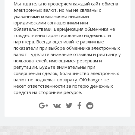
Мы тщательно проверяем каждый сайт обмена
Paymer RUB
Paymer RUB
электронных валют, но мы не связаны c
Paymer UAH
Paymer UAH
указанными компаниями никакими
юридическими соглашениями или
Capitalist USD
Capitalist USD
обязательствами. Верификация обменника не
Capitalist RUB
Capitalist RUB
тождественна гарантированию надежности
Capitalist EUR
Capitalist EUR
партнера. Всегда оценивайте различные
показатели при выборе обменника электронных
Payoneer USD
Payoneer USD
валют - уделите внимание отзывам и рейтингу у
Payoneer EUR
Payoneer EUR
пользователей, имеющимся резервам и
репутации. Будьте внимательны при
Revolut Binance USD
Revolut Binance USD
совершении сделок, большинство электронных
(BUSD)
(BUSD)
валют не подлежат возврату. OKchanger не
Revolut USD
Revolut USD
несет ответственности за потерю денежных
Revolut EUR
Revolut EUR
средств на стороннем ресурсе.
Revolut GBP
Revolut GBP
Global24 UAH
Global24 UAH
Piastrix RUB
Piastrix RUB
Piastrix USD
Piastrix USD
Piastrix EUR
Piastrix EUR