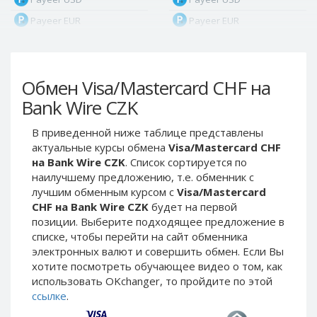
Payeer EUR
Payeer EUR
Payeer RUB
Payeer RUB
Payeer Bitcoin (BTC)
Payeer Bitcoin (BTC)
Обмен Visa/Mastercard CHF на
Payeer Tether ERC20
Payeer Tether ERC20
(USDT)
(USDT)
Bank Wire CZK
Payeer UAH
Payeer UAH
В приведенной ниже таблице представлены
ЮMoney RUB
ЮMoney RUB
актуальные курсы обмена
Visa/Mastercard CHF
ЮMoney KZT
ЮMoney KZT
на Bank Wire CZK
. Список сортируется по
наилучшему предложению, т.е. обменник с
PayPal USD
PayPal USD
лучшим обменным курсом с
Visa/Mastercard
PayPal EUR
PayPal EUR
CHF на Bank Wire CZK
будет на первой
PayPal GBP
PayPal GBP
позиции. Выберите подходящее предложение в
списке, чтобы перейти на сайт обменника
PayPal CAD
PayPal CAD
электронных валют и совершить обмен. Если Вы
PayPal AUD
PayPal AUD
хотите посмотреть обучающее видео о том, как
использовать OKchanger, то пройдите по этой
PayPal RUB
PayPal RUB
ссылке
.
PayPal CZK
PayPal CZK