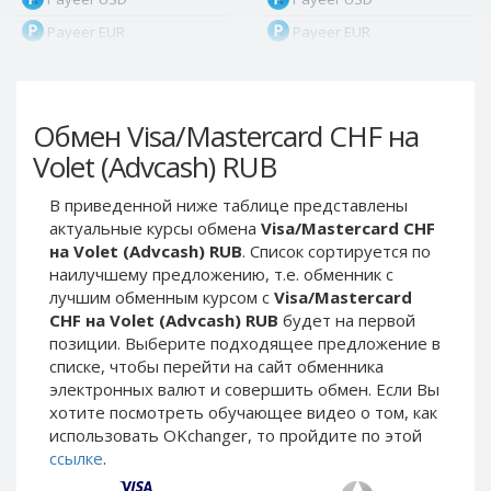
Payeer EUR
Payeer EUR
Payeer RUB
Payeer RUB
Payeer Bitcoin (BTC)
Payeer Bitcoin (BTC)
Обмен Visa/Mastercard CHF на
Payeer Tether ERC20
Payeer Tether ERC20
(USDT)
(USDT)
Volet (Advcash) RUB
Payeer UAH
Payeer UAH
В приведенной ниже таблице представлены
ЮMoney RUB
ЮMoney RUB
актуальные курсы обмена
Visa/Mastercard CHF
ЮMoney KZT
ЮMoney KZT
на Volet (Advcash) RUB
. Список сортируется по
наилучшему предложению, т.е. обменник с
PayPal USD
PayPal USD
лучшим обменным курсом с
Visa/Mastercard
PayPal EUR
PayPal EUR
CHF на Volet (Advcash) RUB
будет на первой
PayPal GBP
PayPal GBP
позиции. Выберите подходящее предложение в
списке, чтобы перейти на сайт обменника
PayPal CAD
PayPal CAD
электронных валют и совершить обмен. Если Вы
PayPal AUD
PayPal AUD
хотите посмотреть обучающее видео о том, как
использовать OKchanger, то пройдите по этой
PayPal RUB
PayPal RUB
ссылке
.
PayPal CZK
PayPal CZK