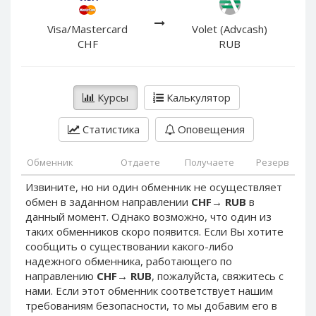
PayPal DKK
PayPal DKK
PayPal HKD
PayPal HKD
Visa/Mastercard
Volet (Advcash)
CHF
RUB
PayPal JPY
PayPal JPY
PayPal NZD
PayPal NZD
PayPal NOK
PayPal NOK
Курсы
Калькулятор
PayPal PLN
PayPal PLN
Статистика
Оповещения
PayPal SGD
PayPal SGD
PayPal SEK
PayPal SEK
Обменник
Отдаете
Получаете
Резерв
PayPal CHF
PayPal CHF
Извините, но ни один обменник не осуществляет
PayPal MYR
PayPal MYR
обмен в заданном направлении
CHF
→
RUB
в
Webmoney WMZ
Webmoney WMZ
данный момент. Однако возможно, что один из
таких обменников скоро появится. Если Вы хотите
Webmoney WMR
Webmoney WMR
сообщить о существовании какого-либо
Webmoney WME
Webmoney WME
надежного обменника, работающего по
направлению
CHF
→
RUB
, пожалуйста, свяжитесь с
Webmoney WMU
Webmoney WMU
нами. Если этот обменник соответствует нашим
Webmoney WMK
Webmoney WMK
требованиям безопасности, то мы добавим его в