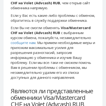
CHF на Volet (Advcash) RUB
, чем открыв сайт
Phone Balance UAH
Phone Balance UAH
обменника напрямую.
Phone Balance AMD
Phone Balance AMD
Если у Вас есть какие-либо проблемы с обменом,
Neteller USD
Neteller USD
обратитесь в службу поддержки обменника.
Neteller EUR
Neteller EUR
Если Вы не смогли обменять
Visa/Mastercard
CHF на Volet (Advcash) RUB
с выбранным
Neteller INR
Neteller INR
курсом обмена, пожалуйста, незамедлительно
Neteller PLN
Neteller PLN
сообщите нам
. Мы примем необходимые меры и
Neteller GBP
Neteller GBP
приложим максимальные усилия для
разрешения разногласий, запросив
Neteller NOK
Neteller NOK
информацию у обменника и изучив Вашу
Neteller SEK
Neteller SEK
проблему. Если мы все-таки не сможем помочь
Вам в решении проблемы c обменником, мы
PaySera USD
PaySera USD
незамедлительно удалим его из списка
PaySera EUR
PaySera EUR
доступных для данного направления.
PaySera PLN
PaySera PLN
Являются ли представленные
AliPay CNY
AliPay CNY
обменники Visa/Mastercard
UnionPay CNY
UnionPay CNY
CHF на Volet (Advcash) RUB
Paymer USD
Paymer USD