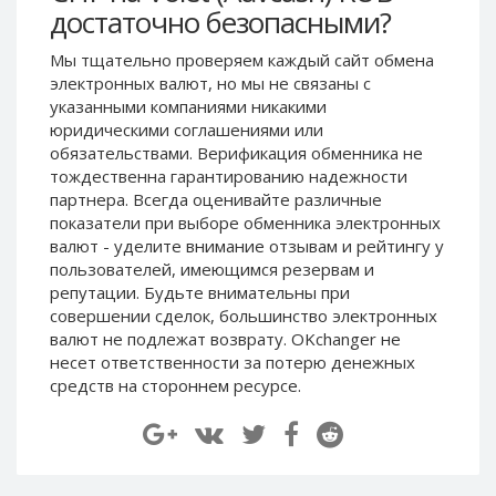
достаточно безопасными?
Paymer RUB
Paymer RUB
Paymer UAH
Paymer UAH
Мы тщательно проверяем каждый сайт обмена
электронных валют, но мы не связаны c
Capitalist USD
Capitalist USD
указанными компаниями никакими
Capitalist RUB
Capitalist RUB
юридическими соглашениями или
Capitalist EUR
Capitalist EUR
обязательствами. Верификация обменника не
тождественна гарантированию надежности
Payoneer USD
Payoneer USD
партнера. Всегда оценивайте различные
Payoneer EUR
Payoneer EUR
показатели при выборе обменника электронных
валют - уделите внимание отзывам и рейтингу у
Revolut Binance USD
Revolut Binance USD
пользователей, имеющимся резервам и
(BUSD)
(BUSD)
репутации. Будьте внимательны при
Revolut USD
Revolut USD
совершении сделок, большинство электронных
Revolut EUR
Revolut EUR
валют не подлежат возврату. OKchanger не
несет ответственности за потерю денежных
Revolut GBP
Revolut GBP
средств на стороннем ресурсе.
Global24 UAH
Global24 UAH
Piastrix RUB
Piastrix RUB
Piastrix USD
Piastrix USD
Piastrix EUR
Piastrix EUR