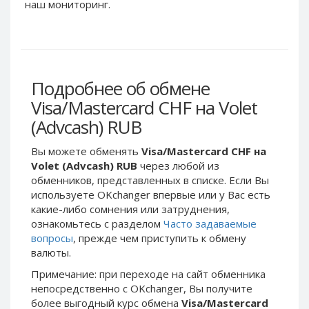
Webmoney WMG
Webmoney WMG
наш мониторинг.
Webmoney WMX
Webmoney WMX
Webmoney WMB
Webmoney WMB
Skril USD
Skril USD
Подробнее об обмене
Skril EUR
Skril EUR
Visa/Mastercard CHF на Volet
Skril INR
Skril INR
(Advcash) RUB
Skril PLN
Skril PLN
Skril GBP
Skril GBP
Вы можете обменять
Visa/Mastercard CHF на
Skril AUD
Skril AUD
Volet (Advcash) RUB
через любой из
обменников, представленных в списке. Если Вы
Skril NOK
Skril NOK
используете OKchanger впервые или у Вас есть
Skril SEK
Skril SEK
какие-либо сомнения или затруднения,
Paxum USD
Paxum USD
ознакомьтесь с разделом
Часто задаваемые
вопросы
, прежде чем приступить к обмену
Paxum EUR
Paxum EUR
валюты.
Epay USD
Epay USD
Примечание: при переходе на сайт обменника
Epay EUR
Epay EUR
непосредственно c OKchanger, Вы получите
более выгодный курс обмена
Visa/Mastercard
Phone Balance RUB
Phone Balance RUB