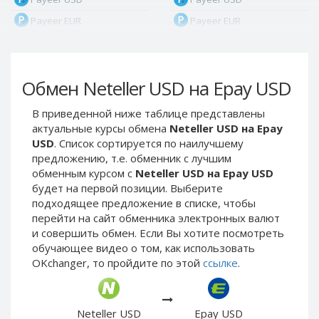
Payeer EUR
Payeer EUR
Payeer RUB
Payeer RUB
Payeer Bitcoin (BTC)
Payeer Bitcoin (BTC)
Обмен Neteller USD на Epay USD
Payeer Tether ERC20
Payeer Tether ERC20
(USDT)
(USDT)
В приведенной ниже таблице представлены
Payeer UAH
Payeer UAH
актуальные курсы обмена
Neteller USD на Epay
ЮMoney RUB
ЮMoney RUB
USD
. Список сортируется по наилучшему
предложению, т.е. обменник с лучшим
ЮMoney KZT
ЮMoney KZT
обменным курсом с
Neteller USD на Epay USD
PayPal USD
PayPal USD
будет на первой позиции. Выберите
PayPal EUR
PayPal EUR
подходящее предложение в списке, чтобы
перейти на сайт обменника электронных валют
PayPal GBP
PayPal GBP
и совершить обмен. Если Вы хотите посмотреть
PayPal CAD
PayPal CAD
обучающее видео о том, как использовать
OKchanger, то пройдите по этой
ссылке
.
PayPal AUD
PayPal AUD
PayPal RUB
PayPal RUB
PayPal CZK
PayPal CZK
Neteller USD
Epay USD