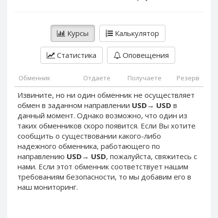
PayPal DKK
PayPal DKK
PayPal HKD
PayPal HKD
Курсы
Калькулятор
PayPal JPY
PayPal JPY
PayPal NZD
PayPal NZD
Статистика
Оповещения
PayPal NOK
PayPal NOK
PayPal PLN
PayPal PLN
Обменник
Отдаете
Получаете
Резерв
PayPal SGD
PayPal SGD
Извините, но ни один обменник не осуществляет
обмен в заданном направлении
USD
→
USD
в
PayPal SEK
PayPal SEK
данный момент. Однако возможно, что один из
PayPal CHF
PayPal CHF
таких обменников скоро появится. Если Вы хотите
PayPal MYR
PayPal MYR
сообщить о существовании какого-либо
надежного обменника, работающего по
Webmoney WMZ
Webmoney WMZ
направлению
USD
→
USD
, пожалуйста, свяжитесь с
Webmoney WMR
Webmoney WMR
нами. Если этот обменник соответствует нашим
требованиям безопасности, то мы добавим его в
Webmoney WME
Webmoney WME
наш мониторинг.
Webmoney WMU
Webmoney WMU
Webmoney WMK
Webmoney WMK