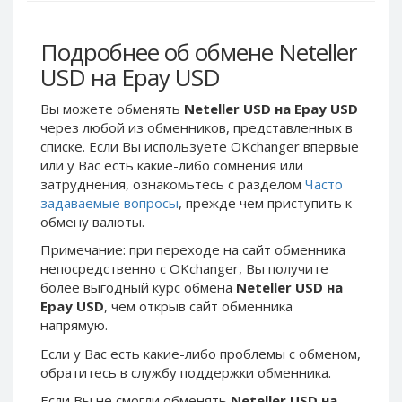
Webmoney WMG
Webmoney WMG
Webmoney WMX
Webmoney WMX
Подробнее об обмене Neteller
Webmoney WMB
Webmoney WMB
USD на Epay USD
Skril USD
Skril USD
Вы можете обменять
Neteller USD на Epay USD
Skril EUR
Skril EUR
через любой из обменников, представленных в
Skril INR
Skril INR
списке. Если Вы используете OKchanger впервые
Skril PLN
Skril PLN
или у Вас есть какие-либо сомнения или
затруднения, ознакомьтесь с разделом
Часто
Skril GBP
Skril GBP
задаваемые вопросы
, прежде чем приступить к
Skril AUD
Skril AUD
обмену валюты.
Skril NOK
Skril NOK
Примечание: при переходе на сайт обменника
Skril SEK
Skril SEK
непосредственно c OKchanger, Вы получите
более выгодный курс обмена
Neteller USD на
Paxum USD
Paxum USD
Epay USD
, чем открыв сайт обменника
Paxum EUR
Paxum EUR
напрямую.
Epay USD
Epay USD
Если у Вас есть какие-либо проблемы с обменом,
Epay EUR
Epay EUR
обратитесь в службу поддержки обменника.
Phone Balance RUB
Phone Balance RUB
Если Вы не смогли обменять
Neteller USD на