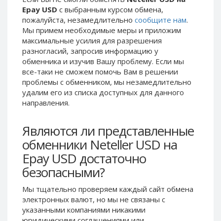
Epay USD
с выбранным курсом обмена,
Phone Balance UAH
Phone Balance UAH
пожалуйста, незамедлительно
сообщите нам
.
Phone Balance AMD
Phone Balance AMD
Мы примем необходимые меры и приложим
Neteller USD
Neteller USD
максимальные усилия для разрешения
разногласий, запросив информацию у
Neteller EUR
Neteller EUR
обменника и изучив Вашу проблему. Если мы
Neteller INR
Neteller INR
все-таки не сможем помочь Вам в решении
проблемы c обменником, мы незамедлительно
Neteller PLN
Neteller PLN
удалим его из списка доступных для данного
Neteller GBP
Neteller GBP
направления.
Neteller NOK
Neteller NOK
Являются ли представленные
Neteller SEK
Neteller SEK
обменники Neteller USD на
PaySera USD
PaySera USD
Epay USD достаточно
PaySera EUR
PaySera EUR
безопасными?
PaySera PLN
PaySera PLN
AliPay CNY
AliPay CNY
Мы тщательно проверяем каждый сайт обмена
электронных валют, но мы не связаны c
UnionPay CNY
UnionPay CNY
указанными компаниями никакими
Paymer USD
Paymer USD
юридическими соглашениями или