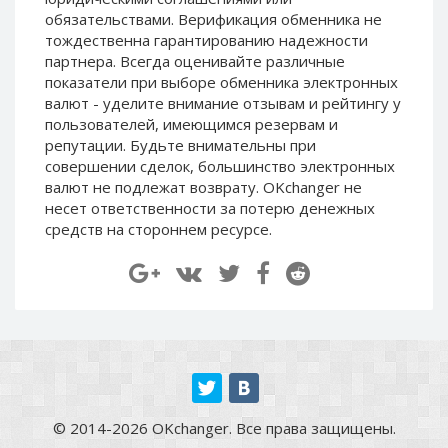
Paymer RUB
Paymer RUB
обязательствами. Верификация обменника не
тождественна гарантированию надежности
Paymer UAH
Paymer UAH
партнера. Всегда оценивайте различные
Capitalist USD
Capitalist USD
показатели при выборе обменника электронных
валют - уделите внимание отзывам и рейтингу у
Capitalist RUB
Capitalist RUB
пользователей, имеющимся резервам и
Capitalist EUR
Capitalist EUR
репутации. Будьте внимательны при
Payoneer USD
Payoneer USD
совершении сделок, большинство электронных
валют не подлежат возврату. OKchanger не
Payoneer EUR
Payoneer EUR
несет ответственности за потерю денежных
Revolut Binance USD
Revolut Binance USD
средств на стороннем ресурсе.
(BUSD)
(BUSD)
Revolut USD
Revolut USD
Revolut EUR
Revolut EUR
Revolut GBP
Revolut GBP
Global24 UAH
Global24 UAH
Piastrix RUB
Piastrix RUB
Piastrix USD
Piastrix USD
© 2014-2026 OKchanger. Все права защищены.
Piastrix EUR
Piastrix EUR