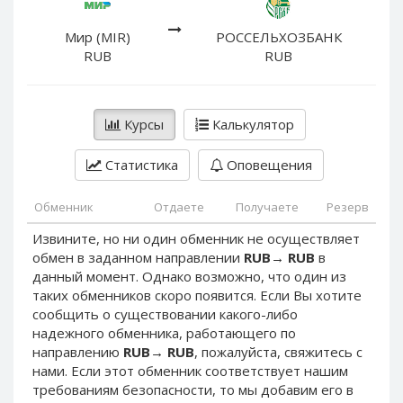
PayPal DKK
PayPal DKK
PayPal HKD
PayPal HKD
Мир (MIR)
РОССЕЛЬХОЗБАНК
RUB
RUB
PayPal JPY
PayPal JPY
PayPal NZD
PayPal NZD
PayPal NOK
PayPal NOK
Курсы
Калькулятор
PayPal PLN
PayPal PLN
Статистика
Оповещения
PayPal SGD
PayPal SGD
PayPal SEK
PayPal SEK
Обменник
Отдаете
Получаете
Резерв
PayPal CHF
PayPal CHF
Извините, но ни один обменник не осуществляет
PayPal MYR
PayPal MYR
обмен в заданном направлении
RUB
→
RUB
в
Webmoney WMZ
Webmoney WMZ
данный момент. Однако возможно, что один из
таких обменников скоро появится. Если Вы хотите
Webmoney WMR
Webmoney WMR
сообщить о существовании какого-либо
Webmoney WME
Webmoney WME
надежного обменника, работающего по
направлению
RUB
→
RUB
, пожалуйста, свяжитесь с
Webmoney WMU
Webmoney WMU
нами. Если этот обменник соответствует нашим
Webmoney WMK
Webmoney WMK
требованиям безопасности, то мы добавим его в