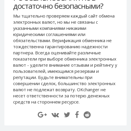
достаточно безопасными?
Paymer RUB
Paymer RUB
Paymer UAH
Paymer UAH
Мы тщательно проверяем каждый сайт обмена
электронных валют, но мы не связаны c
Capitalist USD
Capitalist USD
указанными компаниями никакими
Capitalist RUB
Capitalist RUB
юридическими соглашениями или
Capitalist EUR
Capitalist EUR
обязательствами. Верификация обменника не
тождественна гарантированию надежности
Payoneer USD
Payoneer USD
партнера. Всегда оценивайте различные
Payoneer EUR
Payoneer EUR
показатели при выборе обменника электронных
валют - уделите внимание отзывам и рейтингу у
Revolut Binance USD
Revolut Binance USD
пользователей, имеющимся резервам и
(BUSD)
(BUSD)
репутации. Будьте внимательны при
Revolut USD
Revolut USD
совершении сделок, большинство электронных
Revolut EUR
Revolut EUR
валют не подлежат возврату. OKchanger не
несет ответственности за потерю денежных
Revolut GBP
Revolut GBP
средств на стороннем ресурсе.
Global24 UAH
Global24 UAH
Piastrix RUB
Piastrix RUB
Piastrix USD
Piastrix USD
Piastrix EUR
Piastrix EUR