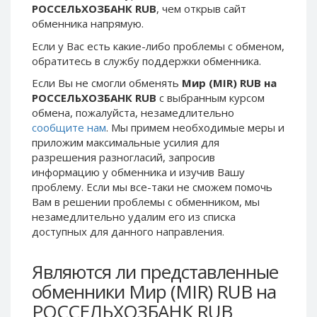
РОССЕЛЬХОЗБАНК RUB
, чем открыв сайт
Phone Balance UAH
Phone Balance UAH
обменника напрямую.
Phone Balance AMD
Phone Balance AMD
Если у Вас есть какие-либо проблемы с обменом,
Neteller USD
Neteller USD
обратитесь в службу поддержки обменника.
Neteller EUR
Neteller EUR
Если Вы не смогли обменять
Мир (MIR) RUB на
РОССЕЛЬХОЗБАНК RUB
с выбранным курсом
Neteller INR
Neteller INR
обмена, пожалуйста, незамедлительно
Neteller PLN
Neteller PLN
сообщите нам
. Мы примем необходимые меры и
Neteller GBP
Neteller GBP
приложим максимальные усилия для
разрешения разногласий, запросив
Neteller NOK
Neteller NOK
информацию у обменника и изучив Вашу
Neteller SEK
Neteller SEK
проблему. Если мы все-таки не сможем помочь
Вам в решении проблемы c обменником, мы
PaySera USD
PaySera USD
незамедлительно удалим его из списка
PaySera EUR
PaySera EUR
доступных для данного направления.
PaySera PLN
PaySera PLN
Являются ли представленные
AliPay CNY
AliPay CNY
обменники Мир (MIR) RUB на
UnionPay CNY
UnionPay CNY
РОССЕЛЬХОЗБАНК RUB
Paymer USD
Paymer USD