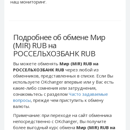
Webmoney WMG
Webmoney WMG
наш мониторинг.
Webmoney WMX
Webmoney WMX
Webmoney WMB
Webmoney WMB
Skril USD
Skril USD
Подробнее об обмене Мир
Skril EUR
Skril EUR
(MIR) RUB на
Skril INR
Skril INR
РОССЕЛЬХОЗБАНК RUB
Skril PLN
Skril PLN
Skril GBP
Skril GBP
Вы можете обменять
Мир (MIR) RUB на
Skril AUD
Skril AUD
РОССЕЛЬХОЗБАНК RUB
через любой из
обменников, представленных в списке. Если Вы
Skril NOK
Skril NOK
используете OKchanger впервые или у Вас есть
Skril SEK
Skril SEK
какие-либо сомнения или затруднения,
Paxum USD
Paxum USD
ознакомьтесь с разделом
Часто задаваемые
вопросы
, прежде чем приступить к обмену
Paxum EUR
Paxum EUR
валюты.
Epay USD
Epay USD
Примечание: при переходе на сайт обменника
Epay EUR
Epay EUR
непосредственно c OKchanger, Вы получите
более выгодный курс обмена
Мир (MIR) RUB на
Phone Balance RUB
Phone Balance RUB