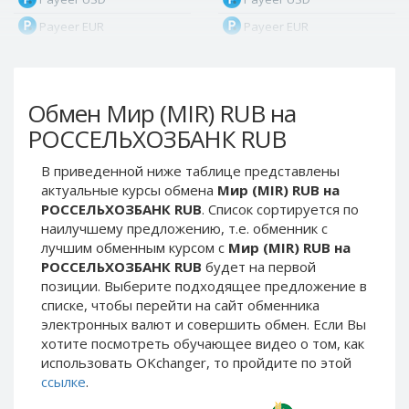
Payeer EUR
Payeer EUR
Payeer RUB
Payeer RUB
Payeer Bitcoin (BTC)
Payeer Bitcoin (BTC)
Обмен Мир (MIR) RUB на
Payeer Tether ERC20
Payeer Tether ERC20
(USDT)
(USDT)
РОССЕЛЬХОЗБАНК RUB
Payeer UAH
Payeer UAH
В приведенной ниже таблице представлены
ЮMoney RUB
ЮMoney RUB
актуальные курсы обмена
Мир (MIR) RUB на
ЮMoney KZT
ЮMoney KZT
РОССЕЛЬХОЗБАНК RUB
. Список сортируется по
наилучшему предложению, т.е. обменник с
PayPal USD
PayPal USD
лучшим обменным курсом с
Мир (MIR) RUB на
PayPal EUR
PayPal EUR
РОССЕЛЬХОЗБАНК RUB
будет на первой
PayPal GBP
PayPal GBP
позиции. Выберите подходящее предложение в
списке, чтобы перейти на сайт обменника
PayPal CAD
PayPal CAD
электронных валют и совершить обмен. Если Вы
PayPal AUD
PayPal AUD
хотите посмотреть обучающее видео о том, как
использовать OKchanger, то пройдите по этой
PayPal RUB
PayPal RUB
ссылке
.
PayPal CZK
PayPal CZK