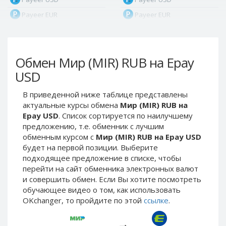
Payeer EUR
Payeer EUR
Payeer RUB
Payeer RUB
Payeer Bitcoin (BTC)
Payeer Bitcoin (BTC)
Обмен Мир (MIR) RUB на Epay
Payeer Tether ERC20
Payeer Tether ERC20
(USDT)
(USDT)
USD
Payeer UAH
Payeer UAH
В приведенной ниже таблице представлены
ЮMoney RUB
ЮMoney RUB
актуальные курсы обмена
Мир (MIR) RUB на
ЮMoney KZT
ЮMoney KZT
Epay USD
. Список сортируется по наилучшему
предложению, т.е. обменник с лучшим
PayPal USD
PayPal USD
обменным курсом с
Мир (MIR) RUB на Epay USD
PayPal EUR
PayPal EUR
будет на первой позиции. Выберите
PayPal GBP
PayPal GBP
подходящее предложение в списке, чтобы
перейти на сайт обменника электронных валют
PayPal CAD
PayPal CAD
и совершить обмен. Если Вы хотите посмотреть
PayPal AUD
PayPal AUD
обучающее видео о том, как использовать
OKchanger, то пройдите по этой
ссылке
.
PayPal RUB
PayPal RUB
PayPal CZK
PayPal CZK