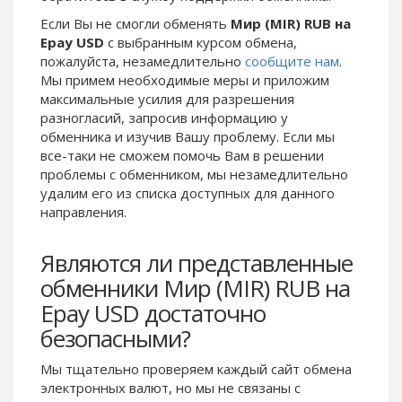
Phone Balance UAH
Phone Balance UAH
Если Вы не смогли обменять
Мир (MIR) RUB на
Epay USD
с выбранным курсом обмена,
Phone Balance AMD
Phone Balance AMD
пожалуйста, незамедлительно
сообщите нам
.
Neteller USD
Neteller USD
Мы примем необходимые меры и приложим
максимальные усилия для разрешения
Neteller EUR
Neteller EUR
разногласий, запросив информацию у
Neteller INR
Neteller INR
обменника и изучив Вашу проблему. Если мы
Neteller PLN
Neteller PLN
все-таки не сможем помочь Вам в решении
проблемы c обменником, мы незамедлительно
Neteller GBP
Neteller GBP
удалим его из списка доступных для данного
Neteller NOK
Neteller NOK
направления.
Neteller SEK
Neteller SEK
Являются ли представленные
PaySera USD
PaySera USD
обменники Мир (MIR) RUB на
PaySera EUR
PaySera EUR
Epay USD достаточно
PaySera PLN
PaySera PLN
безопасными?
AliPay CNY
AliPay CNY
UnionPay CNY
UnionPay CNY
Мы тщательно проверяем каждый сайт обмена
электронных валют, но мы не связаны c
Paymer USD
Paymer USD