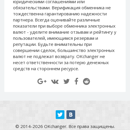
юридическими соглашениями или
Paymer RUB
Paymer RUB
обязательствами. Верификация обменника не
Paymer UAH
Paymer UAH
тождественна гарантированию надежности
партнера. Всегда оценивайте различные
Capitalist USD
Capitalist USD
показатели при выборе обменника электронных
Capitalist RUB
Capitalist RUB
валют - уделите внимание отзывам и рейтингу у
пользователей, имеющимся резервам и
Capitalist EUR
Capitalist EUR
репутации. Будьте внимательны при
Payoneer USD
Payoneer USD
совершении сделок, большинство электронных
Payoneer EUR
Payoneer EUR
валют не подлежат возврату. OKchanger не
несет ответственности за потерю денежных
Revolut Binance USD
Revolut Binance USD
средств на стороннем ресурсе.
(BUSD)
(BUSD)
Revolut USD
Revolut USD
Revolut EUR
Revolut EUR
Revolut GBP
Revolut GBP
Global24 UAH
Global24 UAH
Piastrix RUB
Piastrix RUB
Piastrix USD
Piastrix USD
© 2014-2026 OKchanger. Все права защищены.
Piastrix EUR
Piastrix EUR