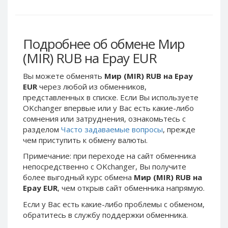
Webmoney WMG
Webmoney WMG
Webmoney WMX
Webmoney WMX
Webmoney WMB
Webmoney WMB
Подробнее об обмене Мир
Skril USD
Skril USD
(MIR) RUB на Epay EUR
Skril EUR
Skril EUR
Вы можете обменять
Мир (MIR) RUB на Epay
Skril INR
Skril INR
EUR
через любой из обменников,
Skril PLN
Skril PLN
представленных в списке. Если Вы используете
Skril GBP
Skril GBP
OKchanger впервые или у Вас есть какие-либо
сомнения или затруднения, ознакомьтесь с
Skril AUD
Skril AUD
разделом
Часто задаваемые вопросы
, прежде
Skril NOK
Skril NOK
чем приступить к обмену валюты.
Skril SEK
Skril SEK
Примечание: при переходе на сайт обменника
Paxum USD
Paxum USD
непосредственно c OKchanger, Вы получите
более выгодный курс обмена
Мир (MIR) RUB на
Paxum EUR
Paxum EUR
Epay EUR
, чем открыв сайт обменника напрямую.
Epay USD
Epay USD
Если у Вас есть какие-либо проблемы с обменом,
Epay EUR
Epay EUR
обратитесь в службу поддержки обменника.
Phone Balance RUB
Phone Balance RUB