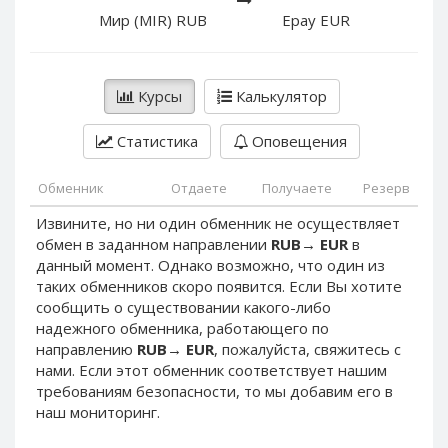
PayPal DKK
PayPal DKK
Мир (MIR) RUB
Epay EUR
PayPal HKD
PayPal HKD
PayPal JPY
PayPal JPY
Курсы
Калькулятор
PayPal NZD
PayPal NZD
PayPal NOK
PayPal NOK
Статистика
Оповещения
PayPal PLN
PayPal PLN
PayPal SGD
PayPal SGD
Обменник
Отдаете
Получаете
Резерв
PayPal SEK
PayPal SEK
Извините, но ни один обменник не осуществляет
обмен в заданном направлении
RUB
→
EUR
в
PayPal CHF
PayPal CHF
данный момент. Однако возможно, что один из
PayPal MYR
PayPal MYR
таких обменников скоро появится. Если Вы хотите
Webmoney WMZ
Webmoney WMZ
сообщить о существовании какого-либо
надежного обменника, работающего по
Webmoney WMR
Webmoney WMR
направлению
RUB
→
EUR
, пожалуйста, свяжитесь с
Webmoney WME
Webmoney WME
нами. Если этот обменник соответствует нашим
требованиям безопасности, то мы добавим его в
Webmoney WMU
Webmoney WMU
наш мониторинг.
Webmoney WMK
Webmoney WMK