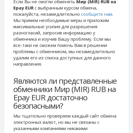
Если Вы не смогли обменять
Мир (MIR) RUB на
Phone Balance UAH
Phone Balance UAH
Epay EUR
с выбранным курсом обмена,
пожалуйста, незамедлительно
сообщите нам
.
Phone Balance AMD
Phone Balance AMD
Мы примем необходимые меры и приложим
Neteller USD
Neteller USD
максимальные усилия для разрешения
разногласий, запросив информацию у
Neteller EUR
Neteller EUR
обменника и изучив Вашу проблему. Если мы
Neteller INR
Neteller INR
все-таки не сможем помочь Вам в решении
Neteller PLN
Neteller PLN
проблемы c обменником, мы незамедлительно
удалим его из списка доступных для данного
Neteller GBP
Neteller GBP
направления.
Neteller NOK
Neteller NOK
Neteller SEK
Neteller SEK
Являются ли представленные
PaySera USD
PaySera USD
обменники Мир (MIR) RUB на
PaySera EUR
PaySera EUR
Epay EUR достаточно
PaySera PLN
PaySera PLN
безопасными?
AliPay CNY
AliPay CNY
Мы тщательно проверяем каждый сайт обмена
UnionPay CNY
UnionPay CNY
электронных валют, но мы не связаны c
указанными компаниями никакими
Paymer USD
Paymer USD