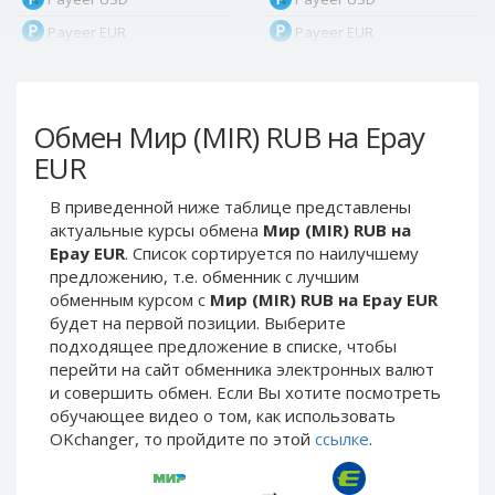
Payeer EUR
Payeer EUR
Payeer RUB
Payeer RUB
Payeer Bitcoin (BTC)
Payeer Bitcoin (BTC)
Обмен Мир (MIR) RUB на Epay
Payeer Tether ERC20
Payeer Tether ERC20
(USDT)
(USDT)
EUR
Payeer UAH
Payeer UAH
В приведенной ниже таблице представлены
ЮMoney RUB
ЮMoney RUB
актуальные курсы обмена
Мир (MIR) RUB на
ЮMoney KZT
ЮMoney KZT
Epay EUR
. Список сортируется по наилучшему
предложению, т.е. обменник с лучшим
PayPal USD
PayPal USD
обменным курсом с
Мир (MIR) RUB на Epay EUR
PayPal EUR
PayPal EUR
будет на первой позиции. Выберите
PayPal GBP
PayPal GBP
подходящее предложение в списке, чтобы
перейти на сайт обменника электронных валют
PayPal CAD
PayPal CAD
и совершить обмен. Если Вы хотите посмотреть
PayPal AUD
PayPal AUD
обучающее видео о том, как использовать
OKchanger, то пройдите по этой
ссылке
.
PayPal RUB
PayPal RUB
PayPal CZK
PayPal CZK